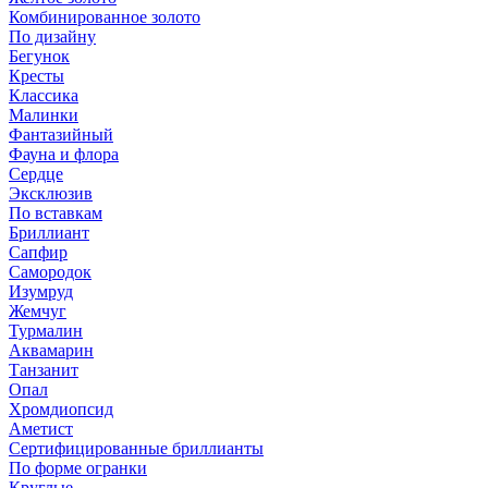
Комбинированное золото
По дизайну
Бегунок
Кресты
Классика
Малинки
Фантазийный
Фауна и флора
Сердце
Эксклюзив
По вставкам
Бриллиант
Сапфир
Самородок
Изумруд
Жемчуг
Турмалин
Аквамарин
Танзанит
Опал
Хромдиопсид
Аметист
Сертифицированные бриллианты
По форме огранки
Круглые