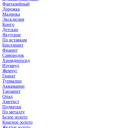
Фантазийный
Дорожка
Малинка
Эксклюзив
Конго
Детские
Якутские
По вставкам
Бриллиант
Фианит
Самородок
Хромдиопсид
Изумруд
Жемчуг
Гранат
Турмалин
Аквамарин
Танзанит
Опал
Аметист
Подвески
По металлу
Белое золото
Красное золото
Желтое золото