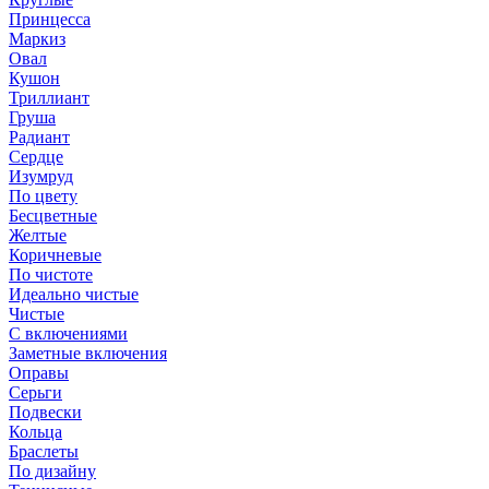
Принцесса
Маркиз
Овал
Кушон
Триллиант
Груша
Радиант
Сердце
Изумруд
По цвету
Бесцветные
Желтые
Коричневые
По чистоте
Идеально чистые
Чистые
С включениями
Заметные включения
Оправы
Серьги
Подвески
Кольца
Браслеты
По дизайну