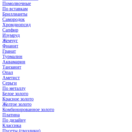
Помолвочные
По вставкам
Бриллианты
Самородок
Хромдиопсид
Сапфир
Изумруд
Жемчуг
Фианит
Гранат
Турмалин
Аквамарин
Танзанит
Опал
Аметист
Серьги
По металлу
Белое золото
Красное золото
Желтое золото
Комбинированное золото
Платина
По дизайну
Классика
Пусеты (гвоздики)