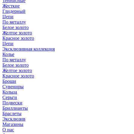
Теннисные
Жесткие
Глидерный
Цепи
По металлу
Белое золото
Желтое золото
Красное золото
Цепи
Эксклюзивная коллекция
Колье
По металлу
Белое золото
Желтое золото
Красное золото
Броши
Сувениры
Кольца
Серьги
Подвески
Бриллианты
Браслеты
Эксклюзив
Магазины
О нас