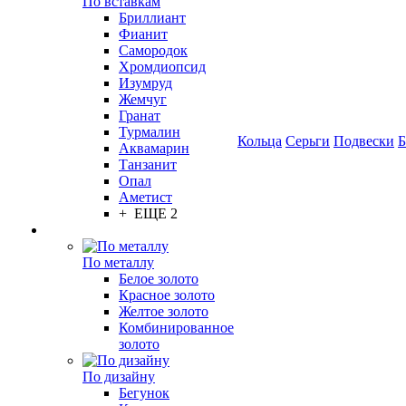
По вставкам
Бриллиант
Фианит
Самородок
Хромдиопсид
Изумруд
Жемчуг
Гранат
Турмалин
Кольца
Серьги
Подвески
Б
Аквамарин
Танзанит
Опал
Аметист
+ ЕЩЕ 2
По металлу
Белое золото
Красное золото
Желтое золото
Комбинированное
золото
По дизайну
Бегунок