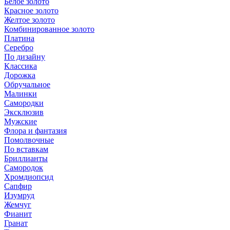
Белое золото
Красное золото
Желтое золото
Комбинированное золото
Платина
Серебро
По дизайну
Классика
Дорожка
Обручальное
Малинки
Самородки
Эксклюзив
Мужские
Флора и фантазия
Помолвочные
По вставкам
Бриллианты
Самородок
Хромдиопсид
Сапфир
Изумруд
Жемчуг
Фианит
Гранат