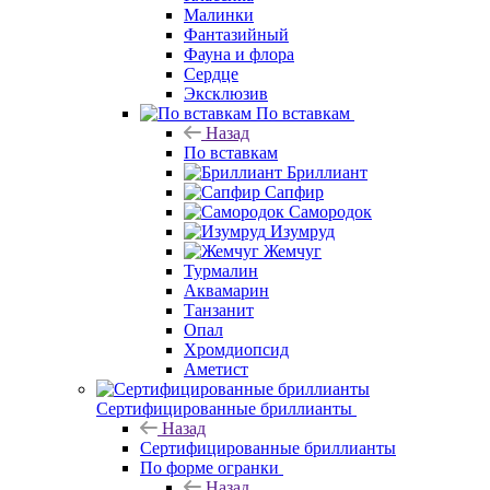
Малинки
Фантазийный
Фауна и флора
Сердце
Эксклюзив
По вставкам
Назад
По вставкам
Бриллиант
Сапфир
Самородок
Изумруд
Жемчуг
Турмалин
Аквамарин
Танзанит
Опал
Хромдиопсид
Аметист
Сертифицированные бриллианты
Назад
Сертифицированные бриллианты
По форме огранки
Назад