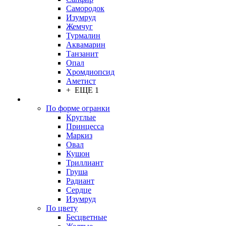
Самородок
Изумруд
Жемчуг
Турмалин
Аквамарин
Танзанит
Опал
Хромдиопсид
Аметист
+ ЕЩЕ 1
По форме огранки
Круглые
Принцесса
Маркиз
Овал
Кушон
Триллиант
Груша
Радиант
Сердце
Изумруд
По цвету
Бесцветные