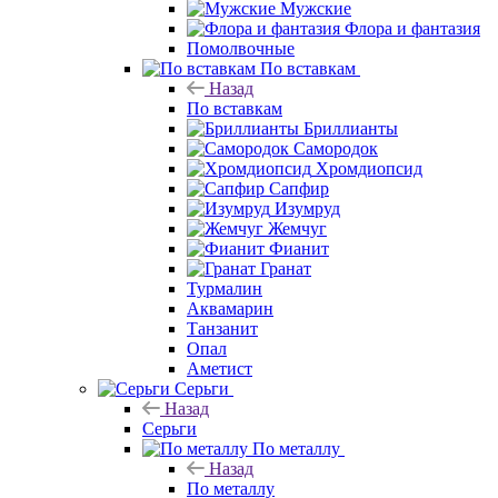
Мужские
Флора и фантазия
Помолвочные
По вставкам
Назад
По вставкам
Бриллианты
Самородок
Хромдиопсид
Сапфир
Изумруд
Жемчуг
Фианит
Гранат
Турмалин
Аквамарин
Танзанит
Опал
Аметист
Серьги
Назад
Серьги
По металлу
Назад
По металлу