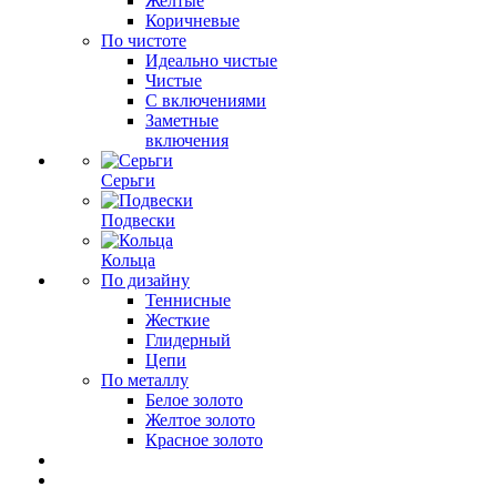
Желтые
Коричневые
По чистоте
Идеально чистые
Чистые
С включениями
Заметные
включения
Серьги
Подвески
Кольца
По дизайну
Теннисные
Жесткие
Глидерный
Цепи
По металлу
Белое золото
Желтое золото
Красное золото