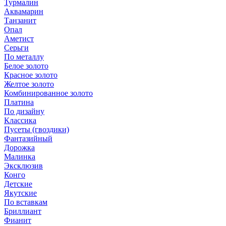
Турмалин
Аквамарин
Танзанит
Опал
Аметист
Серьги
По металлу
Белое золото
Красное золото
Желтое золото
Комбинированное золото
Платина
По дизайну
Классика
Пусеты (гвоздики)
Фантазийный
Дорожка
Малинка
Эксклюзив
Конго
Детские
Якутские
По вставкам
Бриллиант
Фианит