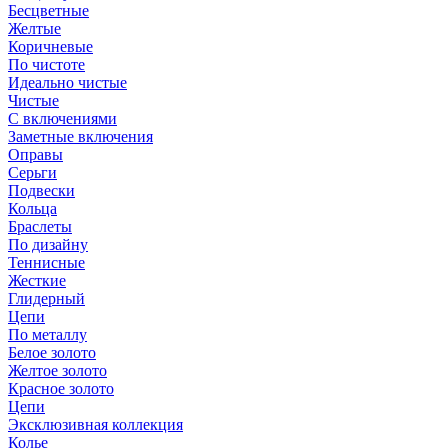
Бесцветные
Желтые
Коричневые
По чистоте
Идеально чистые
Чистые
С включениями
Заметные включения
Оправы
Серьги
Подвески
Кольца
Браслеты
По дизайну
Теннисные
Жесткие
Глидерный
Цепи
По металлу
Белое золото
Желтое золото
Красное золото
Цепи
Эксклюзивная коллекция
Колье