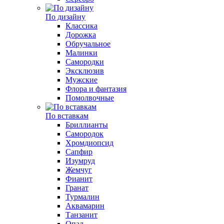
По дизайну
Классика
Дорожка
Обручальное
Малинки
Самородки
Эксклюзив
Мужские
Флора и фантазия
Помолвочные
По вставкам
Бриллианты
Самородок
Хромдиопсид
Сапфир
Изумруд
Жемчуг
Фианит
Гранат
Турмалин
Аквамарин
Танзанит
Опал