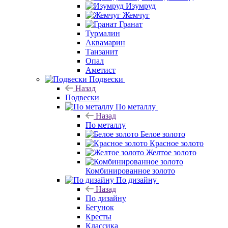
Изумруд
Жемчуг
Гранат
Турмалин
Аквамарин
Танзанит
Опал
Аметист
Подвески
Назад
Подвески
По металлу
Назад
По металлу
Белое золото
Красное золото
Желтое золото
Комбинированное золото
По дизайну
Назад
По дизайну
Бегунок
Кресты
Классика