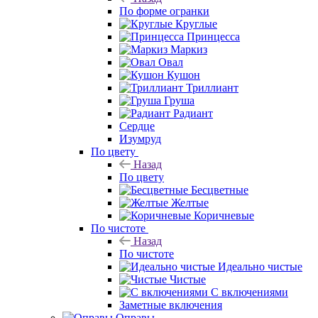
По форме огранки
Круглые
Принцесса
Маркиз
Овал
Кушон
Триллиант
Груша
Радиант
Сердце
Изумруд
По цвету
Назад
По цвету
Бесцветные
Желтые
Коричневые
По чистоте
Назад
По чистоте
Идеально чистые
Чистые
С включениями
Заметные включения
Оправы