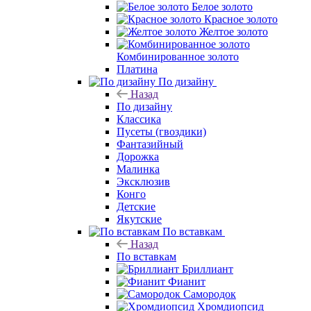
Белое золото
Красное золото
Желтое золото
Комбинированное золото
Платина
По дизайну
Назад
По дизайну
Классика
Пусеты (гвоздики)
Фантазийный
Дорожка
Малинка
Эксклюзив
Конго
Детские
Якутские
По вставкам
Назад
По вставкам
Бриллиант
Фианит
Самородок
Хромдиопсид