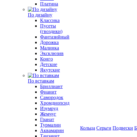
Платина
По дизайну
Классика
Пусеты
(гвоздики)
Фантазийный
Дорожка
Малинка
Эксклюзив
Конго
Детские
Якутские
По вставкам
Бриллиант
Фианит
Самородок
Хромдиопсид
Изумруд
Жемчуг
Гранат
Турмалин
Кольца
Серьги
Подвески
Б
Аквамарин
Танзанит