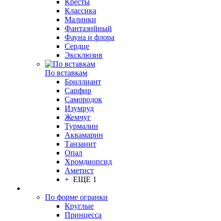
Кресты
Классика
Малинки
Фантазийный
Фауна и флора
Сердце
Эксклюзив
По вставкам
Бриллиант
Сапфир
Самородок
Изумруд
Жемчуг
Турмалин
Аквамарин
Танзанит
Опал
Хромдиопсид
Аметист
+ ЕЩЕ 1
По форме огранки
Круглые
Принцесса