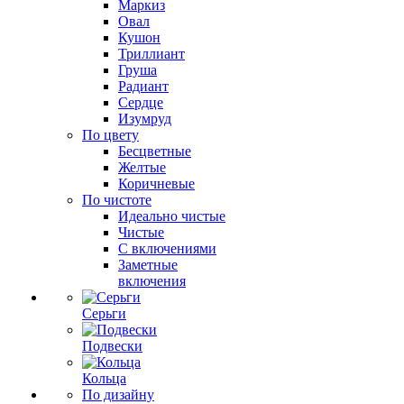
Маркиз
Овал
Кушон
Триллиант
Груша
Радиант
Сердце
Изумруд
По цвету
Бесцветные
Желтые
Коричневые
По чистоте
Идеально чистые
Чистые
С включениями
Заметные
включения
Серьги
Подвески
Кольца
По дизайну