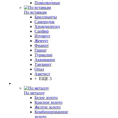
Помолвочные
По вставкам
Бриллианты
Самородок
Хромдиопсид
Сапфир
Изумруд
Жемчуг
Фианит
Гранат
Турмалин
Аквамарин
Танзанит
Опал
Аметист
+ ЕЩЕ 3
По металлу
Белое золото
Красное золото
Желтое золото
Комбинированное
золото