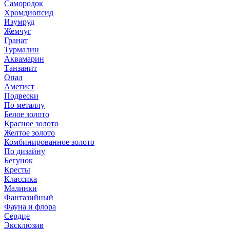
Самородок
Хромдиопсид
Изумруд
Жемчуг
Гранат
Турмалин
Аквамарин
Танзанит
Опал
Аметист
Подвески
По металлу
Белое золото
Красное золото
Желтое золото
Комбинированное золото
По дизайну
Бегунок
Кресты
Классика
Малинки
Фантазийный
Фауна и флора
Сердце
Эксклюзив