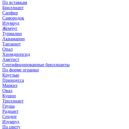
По вставкам
Бриллиант
Сапфир
Самородок
Изумруд
Жемчуг
Турмалин
Аквамарин
Танзанит
Опал
Хромдиопсид
Аметист
Сертифицированные бриллианты
По форме огранки
Круглые
Принцесса
Маркиз
Овал
Кушон
Триллиант
Груша
Радиант
Сердце
Изумруд
По цвету