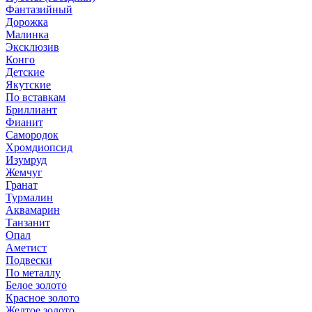
Фантазийный
Дорожка
Малинка
Эксклюзив
Конго
Детские
Якутские
По вставкам
Бриллиант
Фианит
Самородок
Хромдиопсид
Изумруд
Жемчуг
Гранат
Турмалин
Аквамарин
Танзанит
Опал
Аметист
Подвески
По металлу
Белое золото
Красное золото
Желтое золото