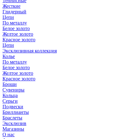
Теннисные
Жесткие
Глидерный
Цепи
По металлу
Белое золото
Желтое золото
Красное золото
Цепи
Эксклюзивная коллекция
Колье
По металлу
Белое золото
Желтое золото
Красное золото
Броши
Сувениры
Кольца
Серьги
Подвески
Бриллианты
Браслеты
Эксклюзив
Магазины
О нас