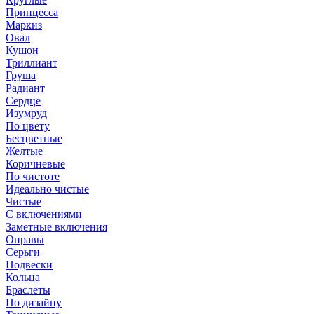
Принцесса
Маркиз
Овал
Кушон
Триллиант
Груша
Радиант
Сердце
Изумруд
По цвету
Бесцветные
Желтые
Коричневые
По чистоте
Идеально чистые
Чистые
С включениями
Заметные включения
Оправы
Серьги
Подвески
Кольца
Браслеты
По дизайну