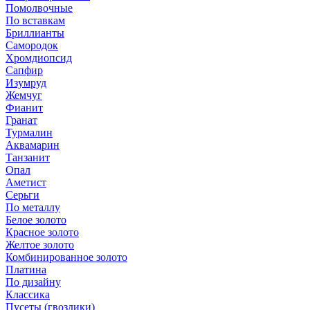
Помолвочные
По вставкам
Бриллианты
Самородок
Хромдиопсид
Сапфир
Изумруд
Жемчуг
Фианит
Гранат
Турмалин
Аквамарин
Танзанит
Опал
Аметист
Серьги
По металлу
Белое золото
Красное золото
Желтое золото
Комбинированное золото
Платина
По дизайну
Классика
Пусеты (гвоздики)