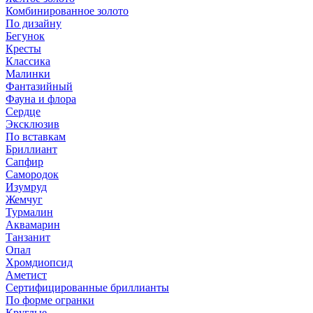
Комбинированное золото
По дизайну
Бегунок
Кресты
Классика
Малинки
Фантазийный
Фауна и флора
Сердце
Эксклюзив
По вставкам
Бриллиант
Сапфир
Самородок
Изумруд
Жемчуг
Турмалин
Аквамарин
Танзанит
Опал
Хромдиопсид
Аметист
Сертифицированные бриллианты
По форме огранки
Круглые