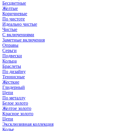
Бесцветные
Желтые
Коричневые
По чистоте
Идеально чистые
Чистые
С включениями
Заметные включения
Оправы
Серьги
Подвески
Кольца
Браслеты
По дизайну
Теннисные
Жесткие
Глидерный
Цепи
По металлу
Белое золото
Желтое золото
Красное золото
Цепи
Эксклюзивная коллекция
Колье