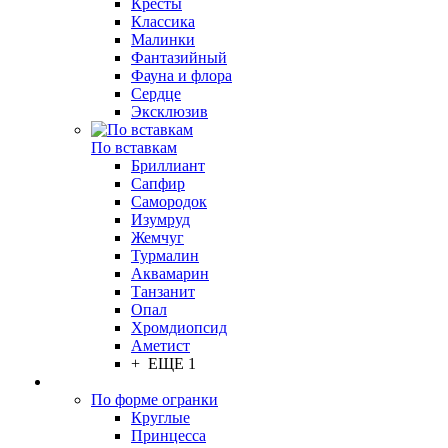
Кресты
Классика
Малинки
Фантазийный
Фауна и флора
Сердце
Эксклюзив
По вставкам
Бриллиант
Сапфир
Самородок
Изумруд
Жемчуг
Турмалин
Аквамарин
Танзанит
Опал
Хромдиопсид
Аметист
+ ЕЩЕ 1
По форме огранки
Круглые
Принцесса