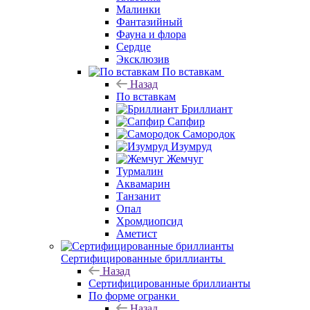
Малинки
Фантазийный
Фауна и флора
Сердце
Эксклюзив
По вставкам
Назад
По вставкам
Бриллиант
Сапфир
Самородок
Изумруд
Жемчуг
Турмалин
Аквамарин
Танзанит
Опал
Хромдиопсид
Аметист
Сертифицированные бриллианты
Назад
Сертифицированные бриллианты
По форме огранки
Назад