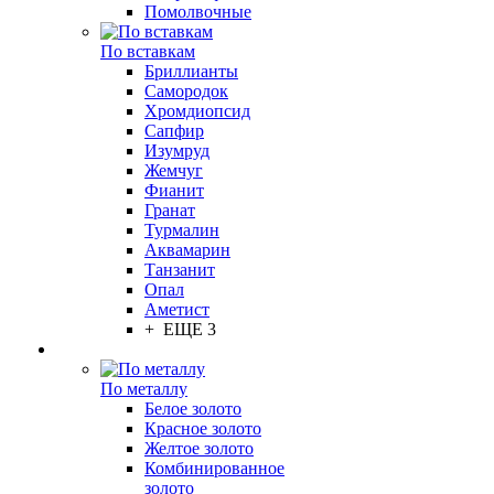
Помолвочные
По вставкам
Бриллианты
Самородок
Хромдиопсид
Сапфир
Изумруд
Жемчуг
Фианит
Гранат
Турмалин
Аквамарин
Танзанит
Опал
Аметист
+ ЕЩЕ 3
По металлу
Белое золото
Красное золото
Желтое золото
Комбинированное
золото