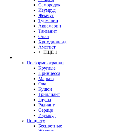
Самородок
Изумруд
Жемчуг
Турмалин
Аквамарин
Танзанит
Опал
Хромдиопсид
Аметист
+ ЕЩЕ 1
По форме огранки
Круглые
Принцесса
Маркиз
Овал
Кушон
Триллиант
Груша
Радиант
Сердце
Изумруд
По цвету
Бесцветные