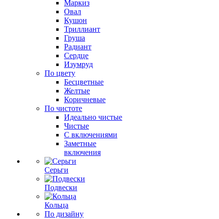
Маркиз
Овал
Кушон
Триллиант
Груша
Радиант
Сердце
Изумруд
По цвету
Бесцветные
Желтые
Коричневые
По чистоте
Идеально чистые
Чистые
С включениями
Заметные
включения
Серьги
Подвески
Кольца
По дизайну