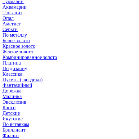
Турмалин
Аквамарин
Танзанит
Опал
Аметист
Серьги
По металлу
Белое золото
Красное золото
Желтое золото
Комбинированное золото
Платина
По дизайну
Классика
Пусеты (гвоздики)
Фантазийный
Дорожка
Малинка
Эксклюзив
Конго
Детские
Якутские
По вставкам
Бриллиант
Фианит