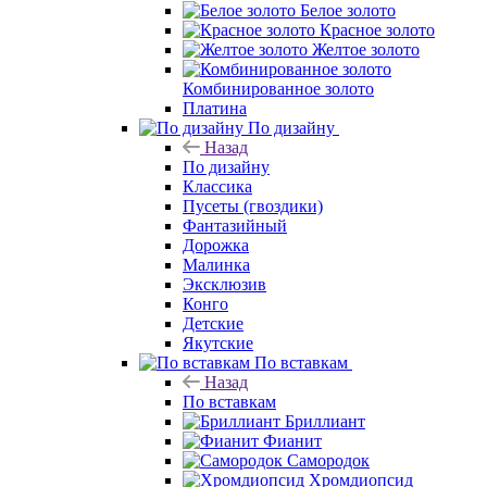
Белое золото
Красное золото
Желтое золото
Комбинированное золото
Платина
По дизайну
Назад
По дизайну
Классика
Пусеты (гвоздики)
Фантазийный
Дорожка
Малинка
Эксклюзив
Конго
Детские
Якутские
По вставкам
Назад
По вставкам
Бриллиант
Фианит
Самородок
Хромдиопсид