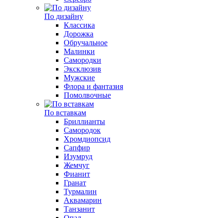
По дизайну
Классика
Дорожка
Обручальное
Малинки
Самородки
Эксклюзив
Мужские
Флора и фантазия
Помолвочные
По вставкам
Бриллианты
Самородок
Хромдиопсид
Сапфир
Изумруд
Жемчуг
Фианит
Гранат
Турмалин
Аквамарин
Танзанит
Опал