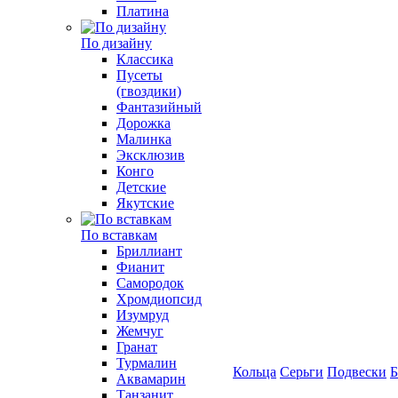
Платина
По дизайну
Классика
Пусеты
(гвоздики)
Фантазийный
Дорожка
Малинка
Эксклюзив
Конго
Детские
Якутские
По вставкам
Бриллиант
Фианит
Самородок
Хромдиопсид
Изумруд
Жемчуг
Гранат
Турмалин
Кольца
Серьги
Подвески
Б
Аквамарин
Танзанит