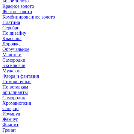
Белое золото
Красное золото
Желтое золото
Комбинированное золото
Платина
Серебро
По дизайну
Классика
Дорожка
Обручальное
Малинки
Самородки
Эксклюзив
Мужские
Флора и фантазия
Помолвочные
По вставкам
Бриллианты
Самородок
Хромдиопсид
Сапфир
Изумруд
Жемчуг
Фианит
Гранат