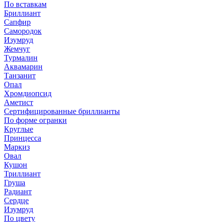
По вставкам
Бриллиант
Сапфир
Самородок
Изумруд
Жемчуг
Турмалин
Аквамарин
Танзанит
Опал
Хромдиопсид
Аметист
Сертифицированные бриллианты
По форме огранки
Круглые
Принцесса
Маркиз
Овал
Кушон
Триллиант
Груша
Радиант
Сердце
Изумруд
По цвету