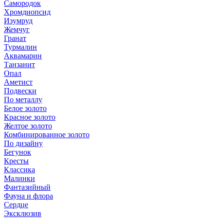
Самородок
Хромдиопсид
Изумруд
Жемчуг
Гранат
Турмалин
Аквамарин
Танзанит
Опал
Аметист
Подвески
По металлу
Белое золото
Красное золото
Желтое золото
Комбинированное золото
По дизайну
Бегунок
Кресты
Классика
Малинки
Фантазийный
Фауна и флора
Сердце
Эксклюзив