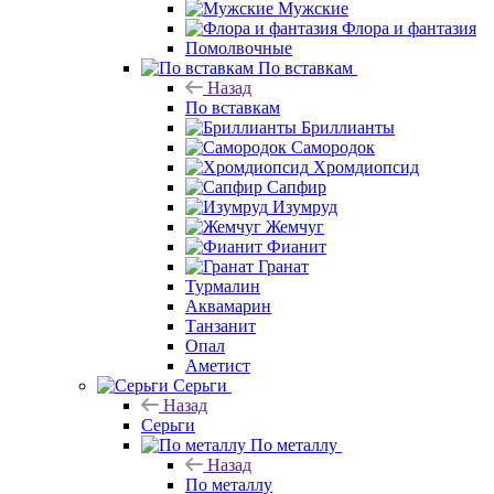
Мужские
Флора и фантазия
Помолвочные
По вставкам
Назад
По вставкам
Бриллианты
Самородок
Хромдиопсид
Сапфир
Изумруд
Жемчуг
Фианит
Гранат
Турмалин
Аквамарин
Танзанит
Опал
Аметист
Серьги
Назад
Серьги
По металлу
Назад
По металлу