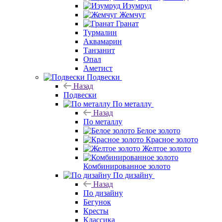
Изумруд
Жемчуг
Гранат
Турмалин
Аквамарин
Танзанит
Опал
Аметист
Подвески
Назад
Подвески
По металлу
Назад
По металлу
Белое золото
Красное золото
Желтое золото
Комбинированное золото
По дизайну
Назад
По дизайну
Бегунок
Кресты
Классика