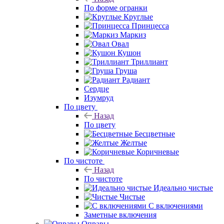
По форме огранки
Круглые
Принцесса
Маркиз
Овал
Кушон
Триллиант
Груша
Радиант
Сердце
Изумруд
По цвету
Назад
По цвету
Бесцветные
Желтые
Коричневые
По чистоте
Назад
По чистоте
Идеально чистые
Чистые
С включениями
Заметные включения
Оправы