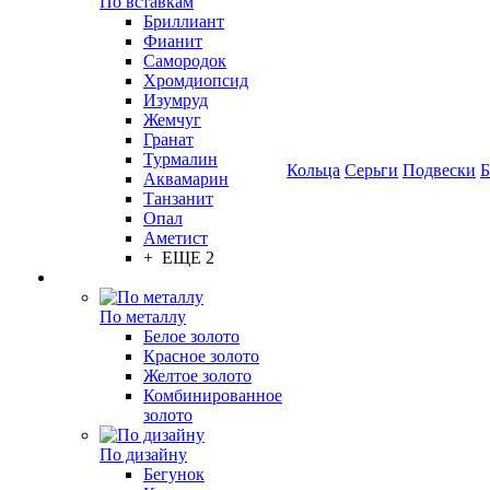
По вставкам
Бриллиант
Фианит
Самородок
Хромдиопсид
Изумруд
Жемчуг
Гранат
Турмалин
Кольца
Серьги
Подвески
Б
Аквамарин
Танзанит
Опал
Аметист
+ ЕЩЕ 2
По металлу
Белое золото
Красное золото
Желтое золото
Комбинированное
золото
По дизайну
Бегунок