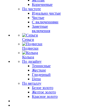
Желтые
Коричневые
По чистоте
Идеально чистые
Чистые
С включениями
Заметные
включения
Серьги
Подвески
Кольца
По дизайну
Теннисные
Жесткие
Глидерный
Цепи
По металлу
Белое золото
Желтое золото
Красное золото