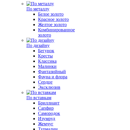
По металлу
Белое золото
Красное золото
Желтое золото
Комбинированное
золото
По дизайну
Бегунок
Кресты
Классика
Малинки
Фантазийный
Фауна и флора
Сердце
Эксклюзив
По вставкам
Бриллиант
Сапфир
Самородок
Изумруд
Жемчуг
Турмалин