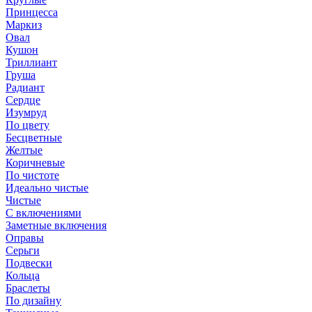
Принцесса
Маркиз
Овал
Кушон
Триллиант
Груша
Радиант
Сердце
Изумруд
По цвету
Бесцветные
Желтые
Коричневые
По чистоте
Идеально чистые
Чистые
С включениями
Заметные включения
Оправы
Серьги
Подвески
Кольца
Браслеты
По дизайну