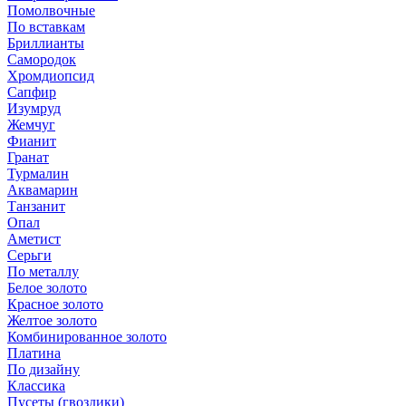
Помолвочные
По вставкам
Бриллианты
Самородок
Хромдиопсид
Сапфир
Изумруд
Жемчуг
Фианит
Гранат
Турмалин
Аквамарин
Танзанит
Опал
Аметист
Серьги
По металлу
Белое золото
Красное золото
Желтое золото
Комбинированное золото
Платина
По дизайну
Классика
Пусеты (гвоздики)