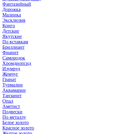
Фантазийный
Дорожка
Малинка
Эксклюзив
Конго
Детские
Якутские
По вставкам
Бриллиант
Фианит
Самородок
Хромдиопсид
Изумруд
Жемчуг
Гранат
Турмалин
Аквамарин
Танзанит
Опал
Аметист
Подвески
По металлу
Белое золото
Красное золото
Желтое золото