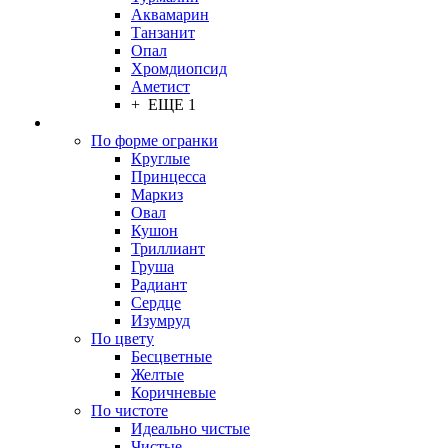
Аквамарин
Танзанит
Опал
Хромдиопсид
Аметист
+ ЕЩЕ 1
По форме огранки
Круглые
Принцесса
Маркиз
Овал
Кушон
Триллиант
Груша
Радиант
Сердце
Изумруд
По цвету
Бесцветные
Желтые
Коричневые
По чистоте
Идеально чистые
Чистые