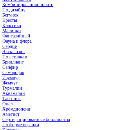
Комбинированное золото
По дизайну
Бегунок
Кресты
Классика
Малинки
Фантазийный
Фауна и флора
Сердце
Эксклюзив
По вставкам
Бриллиант
Сапфир
Самородок
Изумруд
Жемчуг
Турмалин
Аквамарин
Танзанит
Опал
Хромдиопсид
Аметист
Сертифицированные бриллианты
По форме огранки
Круглые