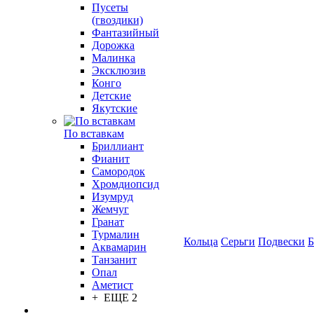
Пусеты
(гвоздики)
Фантазийный
Дорожка
Малинка
Эксклюзив
Конго
Детские
Якутские
По вставкам
Бриллиант
Фианит
Самородок
Хромдиопсид
Изумруд
Жемчуг
Гранат
Турмалин
Кольца
Серьги
Подвески
Б
Аквамарин
Танзанит
Опал
Аметист
+ ЕЩЕ 2