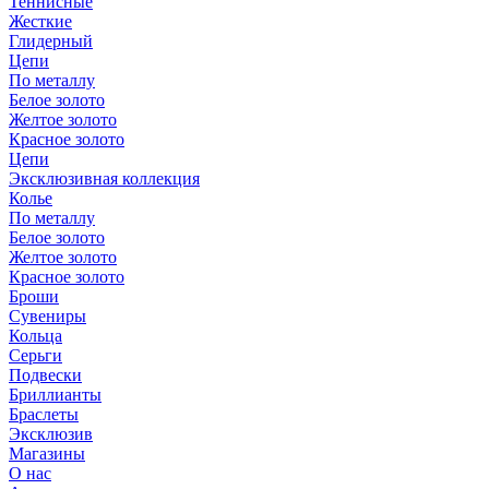
Теннисные
Жесткие
Глидерный
Цепи
По металлу
Белое золото
Желтое золото
Красное золото
Цепи
Эксклюзивная коллекция
Колье
По металлу
Белое золото
Желтое золото
Красное золото
Броши
Сувениры
Кольца
Серьги
Подвески
Бриллианты
Браслеты
Эксклюзив
Магазины
О нас