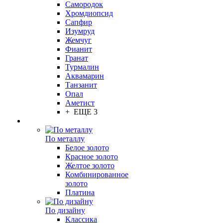
Самородок
Хромдиопсид
Сапфир
Изумруд
Жемчуг
Фианит
Гранат
Турмалин
Аквамарин
Танзанит
Опал
Аметист
+ ЕЩЕ 3
По металлу
Белое золото
Красное золото
Желтое золото
Комбинированное
золото
Платина
По дизайну
Классика