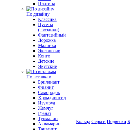
Платина
По дизайну
Классика
Пусеты
(гвоздики)
Фантазийный
Дорожка
Малинка
Эксклюзив
Конго
Детские
Якутские
По вставкам
Бриллиант
Фианит
Самородок
Хромдиопсид
Изумруд
Жемчуг
Гранат
Турмалин
Кольца
Серьги
Подвески
Б
Аквамарин
Танзанит