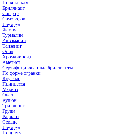
По вставкам
Бриллиант
Сапфир
Самородок
Изумруд
Жемчуг
Турмалин
Аквамарин
Танзанит
Опал
Хромдиопсид
Аметист
Сертифицированные бриллианты
По форме огранки
Круглые
Принцесса
Маркиз
Овал
Кушон
Триллиант
Груша
Радиант
Сердце
Изумруд
По цвету