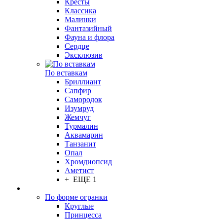
Кресты
Классика
Малинки
Фантазийный
Фауна и флора
Сердце
Эксклюзив
По вставкам
Бриллиант
Сапфир
Самородок
Изумруд
Жемчуг
Турмалин
Аквамарин
Танзанит
Опал
Хромдиопсид
Аметист
+ ЕЩЕ 1
По форме огранки
Круглые
Принцесса