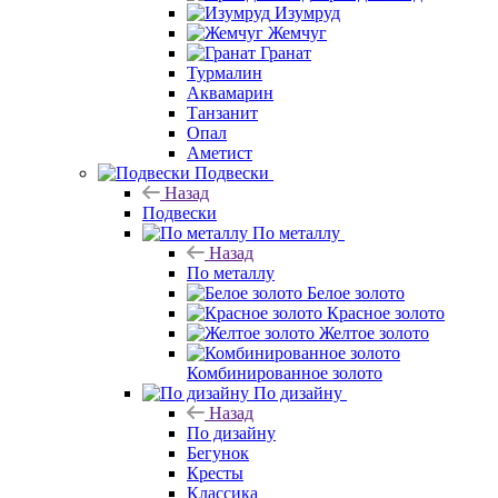
Изумруд
Жемчуг
Гранат
Турмалин
Аквамарин
Танзанит
Опал
Аметист
Подвески
Назад
Подвески
По металлу
Назад
По металлу
Белое золото
Красное золото
Желтое золото
Комбинированное золото
По дизайну
Назад
По дизайну
Бегунок
Кресты
Классика