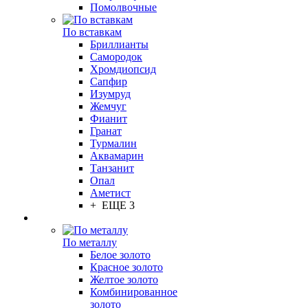
Помолвочные
По вставкам
Бриллианты
Самородок
Хромдиопсид
Сапфир
Изумруд
Жемчуг
Фианит
Гранат
Турмалин
Аквамарин
Танзанит
Опал
Аметист
+ ЕЩЕ 3
По металлу
Белое золото
Красное золото
Желтое золото
Комбинированное
золото