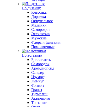
По дизайну
Классика
Дорожка
Обручальное
Малинки
Самородки
Эксклюзив
Мужские
Флора и фантазия
Помолвочные
По вставкам
Бриллианты
Самородок
Хромдиопсид
Сапфир
Изумруд
Жемчуг
Фианит
Гранат
Турмалин
Аквамарин
Танзанит
Опал