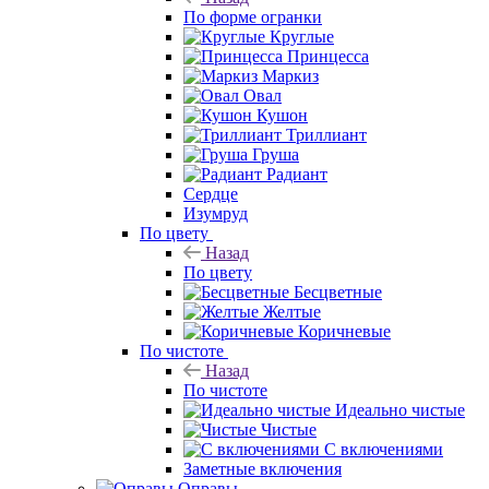
По форме огранки
Круглые
Принцесса
Маркиз
Овал
Кушон
Триллиант
Груша
Радиант
Сердце
Изумруд
По цвету
Назад
По цвету
Бесцветные
Желтые
Коричневые
По чистоте
Назад
По чистоте
Идеально чистые
Чистые
С включениями
Заметные включения
Оправы