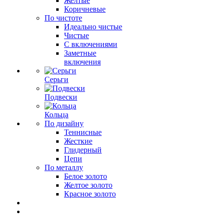
Желтые
Коричневые
По чистоте
Идеально чистые
Чистые
С включениями
Заметные
включения
Серьги
Подвески
Кольца
По дизайну
Теннисные
Жесткие
Глидерный
Цепи
По металлу
Белое золото
Желтое золото
Красное золото