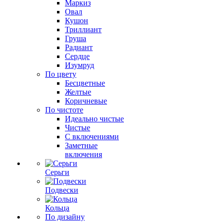
Маркиз
Овал
Кушон
Триллиант
Груша
Радиант
Сердце
Изумруд
По цвету
Бесцветные
Желтые
Коричневые
По чистоте
Идеально чистые
Чистые
С включениями
Заметные
включения
Серьги
Подвески
Кольца
По дизайну