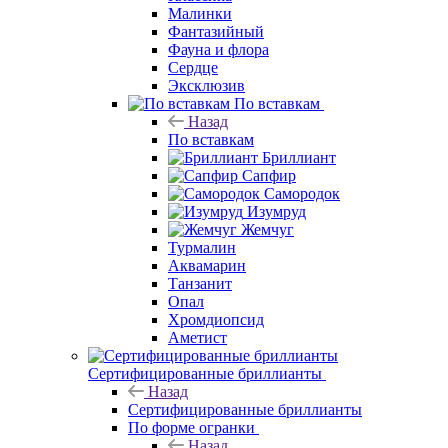
Малинки
Фантазийный
Фауна и флора
Сердце
Эксклюзив
По вставкам
Назад
По вставкам
Бриллиант
Сапфир
Самородок
Изумруд
Жемчуг
Турмалин
Аквамарин
Танзанит
Опал
Хромдиопсид
Аметист
Сертифицированные бриллианты
Назад
Сертифицированные бриллианты
По форме огранки
Назад