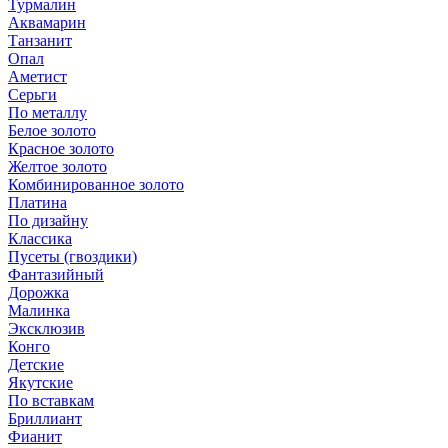
Турмалин
Аквамарин
Танзанит
Опал
Аметист
Серьги
По металлу
Белое золото
Красное золото
Желтое золото
Комбинированное золото
Платина
По дизайну
Классика
Пусеты (гвоздики)
Фантазийный
Дорожка
Малинка
Эксклюзив
Конго
Детские
Якутские
По вставкам
Бриллиант
Фианит