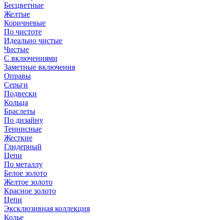
Бесцветные
Желтые
Коричневые
По чистоте
Идеально чистые
Чистые
С включениями
Заметные включения
Оправы
Серьги
Подвески
Кольца
Браслеты
По дизайну
Теннисные
Жесткие
Глидерный
Цепи
По металлу
Белое золото
Желтое золото
Красное золото
Цепи
Эксклюзивная коллекция
Колье