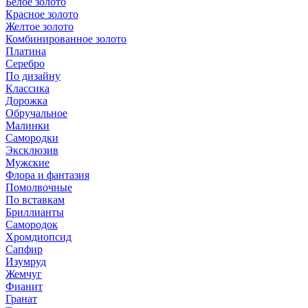
Белое золото
Красное золото
Желтое золото
Комбинированное золото
Платина
Серебро
По дизайну
Классика
Дорожка
Обручальное
Малинки
Самородки
Эксклюзив
Мужские
Флора и фантазия
Помолвочные
По вставкам
Бриллианты
Самородок
Хромдиопсид
Сапфир
Изумруд
Жемчуг
Фианит
Гранат