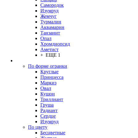
Самородок
Изумруд
Жемчуг
Турмалин
Аквамарин
Танзанит
Опал
Хромдиопсид
Аметист
+ ЕЩЕ 1
По форме огранки
Круглые
Принцесса
Маркиз
Овал
Кушон
Триллиант
Груша
Радиант
Сердце
Изумруд
По цвету
Бесцветные