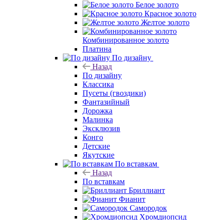
Белое золото
Красное золото
Желтое золото
Комбинированное золото
Платина
По дизайну
Назад
По дизайну
Классика
Пусеты (гвоздики)
Фантазийный
Дорожка
Малинка
Эксклюзив
Конго
Детские
Якутские
По вставкам
Назад
По вставкам
Бриллиант
Фианит
Самородок
Хромдиопсид