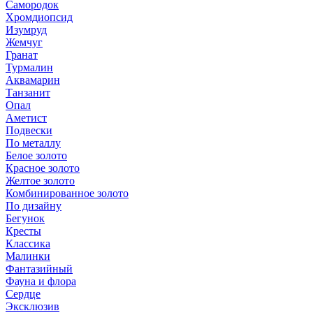
Самородок
Хромдиопсид
Изумруд
Жемчуг
Гранат
Турмалин
Аквамарин
Танзанит
Опал
Аметист
Подвески
По металлу
Белое золото
Красное золото
Желтое золото
Комбинированное золото
По дизайну
Бегунок
Кресты
Классика
Малинки
Фантазийный
Фауна и флора
Сердце
Эксклюзив