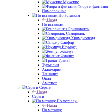
Мужские
Флора и фантазия
Помолвочные
По вставкам
Назад
По вставкам
Бриллианты
Самородок
Хромдиопсид
Сапфир
Изумруд
Жемчуг
Фианит
Гранат
Турмалин
Аквамарин
Танзанит
Опал
Аметист
Серьги
Назад
Серьги
По металлу
Назад
По металлу