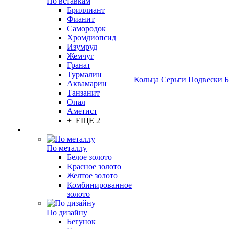
По вставкам
Бриллиант
Фианит
Самородок
Хромдиопсид
Изумруд
Жемчуг
Гранат
Турмалин
Кольца
Серьги
Подвески
Б
Аквамарин
Танзанит
Опал
Аметист
+ ЕЩЕ 2
По металлу
Белое золото
Красное золото
Желтое золото
Комбинированное
золото
По дизайну
Бегунок