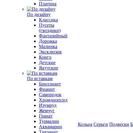
Платина
По дизайну
Классика
Пусеты
(гвоздики)
Фантазийный
Дорожка
Малинка
Эксклюзив
Конго
Детские
Якутские
По вставкам
Бриллиант
Фианит
Самородок
Хромдиопсид
Изумруд
Жемчуг
Гранат
Турмалин
Кольца
Серьги
Подвески
Б
Аквамарин
Танзанит