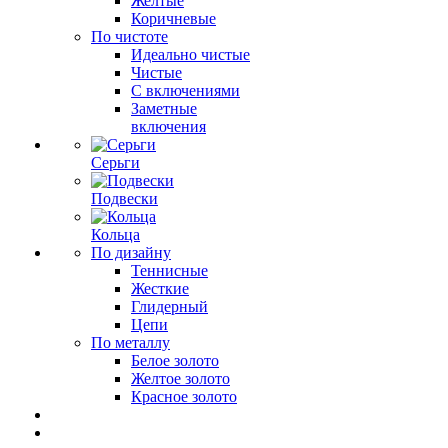
Желтые
Коричневые
По чистоте
Идеально чистые
Чистые
С включениями
Заметные
включения
Серьги
Подвески
Кольца
По дизайну
Теннисные
Жесткие
Глидерный
Цепи
По металлу
Белое золото
Желтое золото
Красное золото