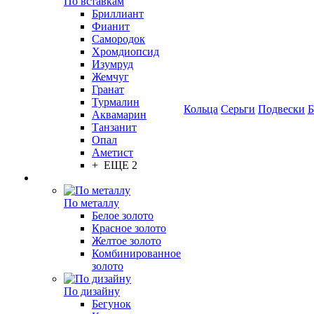
По вставкам
Бриллиант
Фианит
Самородок
Хромдиопсид
Изумруд
Жемчуг
Гранат
Турмалин
Кольца
Серьги
Подвески
Б
Аквамарин
Танзанит
Опал
Аметист
+ ЕЩЕ 2
По металлу
Белое золото
Красное золото
Желтое золото
Комбинированное
золото
По дизайну
Бегунок