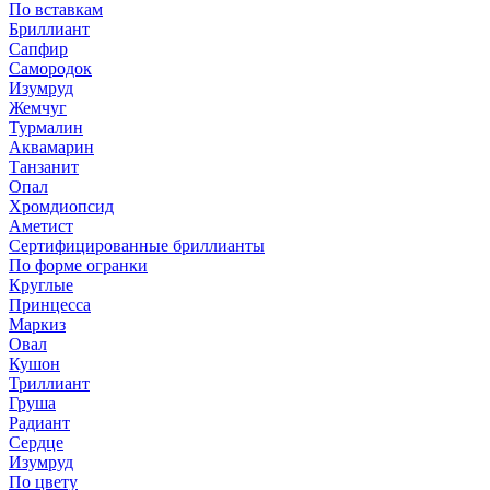
По вставкам
Бриллиант
Сапфир
Самородок
Изумруд
Жемчуг
Турмалин
Аквамарин
Танзанит
Опал
Хромдиопсид
Аметист
Сертифицированные бриллианты
По форме огранки
Круглые
Принцесса
Маркиз
Овал
Кушон
Триллиант
Груша
Радиант
Сердце
Изумруд
По цвету