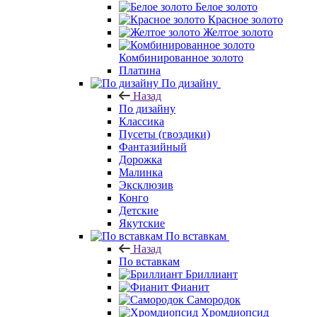
Белое золото
Красное золото
Желтое золото
Комбинированное золото
Платина
По дизайну
Назад
По дизайну
Классика
Пусеты (гвоздики)
Фантазийный
Дорожка
Малинка
Эксклюзив
Конго
Детские
Якутские
По вставкам
Назад
По вставкам
Бриллиант
Фианит
Самородок
Хромдиопсид