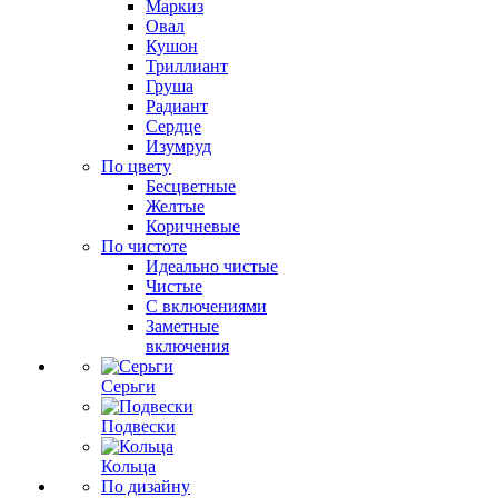
Маркиз
Овал
Кушон
Триллиант
Груша
Радиант
Сердце
Изумруд
По цвету
Бесцветные
Желтые
Коричневые
По чистоте
Идеально чистые
Чистые
С включениями
Заметные
включения
Серьги
Подвески
Кольца
По дизайну