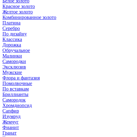
Белое золото
Красное золото
Желтое золото
Комбинированное золото
Платина
Серебро
По дизайну
Классика
Дорожка
Обручальное
Малинки
Самородки
Эксклюзив
Мужские
Флора и фантазия
Помолвочные
По вставкам
Бриллианты
Самородок
Хромдиопсид
Сапфир
Изумруд
Жемчуг
Фианит
Гранат