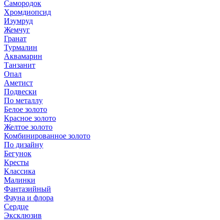
Самородок
Хромдиопсид
Изумруд
Жемчуг
Гранат
Турмалин
Аквамарин
Танзанит
Опал
Аметист
Подвески
По металлу
Белое золото
Красное золото
Желтое золото
Комбинированное золото
По дизайну
Бегунок
Кресты
Классика
Малинки
Фантазийный
Фауна и флора
Сердце
Эксклюзив