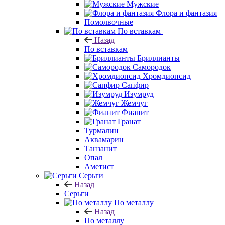
Мужские
Флора и фантазия
Помолвочные
По вставкам
Назад
По вставкам
Бриллианты
Самородок
Хромдиопсид
Сапфир
Изумруд
Жемчуг
Фианит
Гранат
Турмалин
Аквамарин
Танзанит
Опал
Аметист
Серьги
Назад
Серьги
По металлу
Назад
По металлу