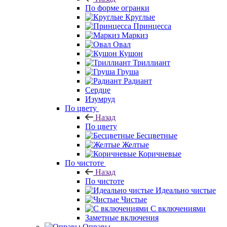
По форме огранки
Круглые
Принцесса
Маркиз
Овал
Кушон
Триллиант
Груша
Радиант
Сердце
Изумруд
По цвету
Назад
По цвету
Бесцветные
Желтые
Коричневые
По чистоте
Назад
По чистоте
Идеально чистые
Чистые
С включениями
Заметные включения
Оправы