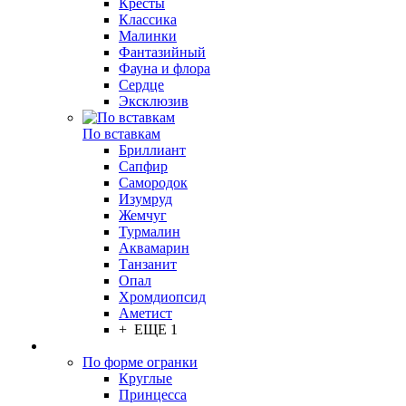
Кресты
Классика
Малинки
Фантазийный
Фауна и флора
Сердце
Эксклюзив
По вставкам
Бриллиант
Сапфир
Самородок
Изумруд
Жемчуг
Турмалин
Аквамарин
Танзанит
Опал
Хромдиопсид
Аметист
+ ЕЩЕ 1
По форме огранки
Круглые
Принцесса