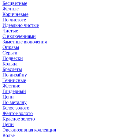
Бесцветные
Желтые
Коричневые
По чистоте
Идеально чистые
Чистые
С включениями
Заметные включения
Оправы
Серьги
Подвески
Кольца
Браслеты
По дизайну
Теннисные
Жесткие
Глидерный
Цепи
По металлу
Белое золото
Желтое золото
Красное золото
Цепи
Эксклюзивная коллекция
Колье