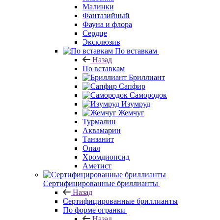
Малинки
Фантазийный
Фауна и флора
Сердце
Эксклюзив
По вставкам
Назад
По вставкам
Бриллиант
Сапфир
Самородок
Изумруд
Жемчуг
Турмалин
Аквамарин
Танзанит
Опал
Хромдиопсид
Аметист
Сертифицированные бриллианты
Назад
Сертифицированные бриллианты
По форме огранки
Назад