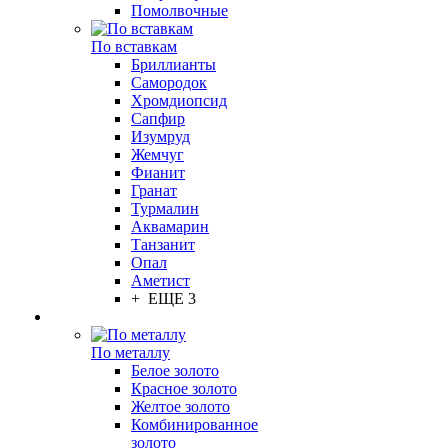
Помолвочные
По вставкам
Бриллианты
Самородок
Хромдиопсид
Сапфир
Изумруд
Жемчуг
Фианит
Гранат
Турмалин
Аквамарин
Танзанит
Опал
Аметист
+ ЕЩЕ 3
По металлу
Белое золото
Красное золото
Желтое золото
Комбинированное
золото