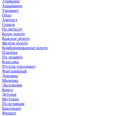
Турмалин
Аквамарин
Танзанит
Опал
Аметист
Серьги
По металлу
Белое золото
Красное золото
Желтое золото
Комбинированное золото
Платина
По дизайну
Классика
Пусеты (гвоздики)
Фантазийный
Дорожка
Малинка
Эксклюзив
Конго
Детские
Якутские
По вставкам
Бриллиант
Фианит