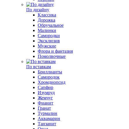
По дизайну
Классика
Дорожка
Обручальное
Малинки
Самородки
Эксклюзив
Мужские
Флора и фантазия
Помолвочные
По вставкам
Бриллианты
Самородок
Хромдиопсид
Сапфир
Изумруд
Жемчуг
Фианит
Гранат
Турмалин
Аквамарин
Танзанит
Опал