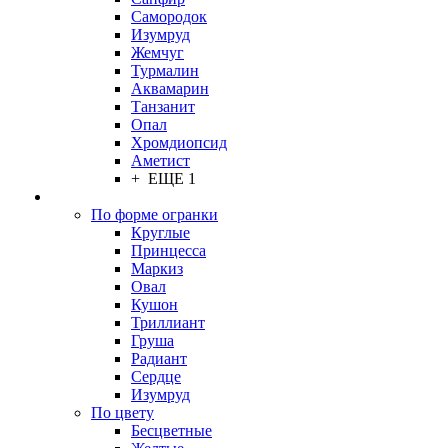
Самородок
Изумруд
Жемчуг
Турмалин
Аквамарин
Танзанит
Опал
Хромдиопсид
Аметист
+ ЕЩЕ 1
По форме огранки
Круглые
Принцесса
Маркиз
Овал
Кушон
Триллиант
Груша
Радиант
Сердце
Изумруд
По цвету
Бесцветные