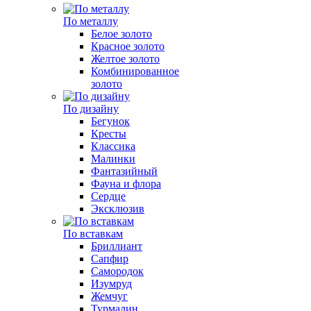
По металлу
Белое золото
Красное золото
Желтое золото
Комбинированное
золото
По дизайну
Бегунок
Кресты
Классика
Малинки
Фантазийный
Фауна и флора
Сердце
Эксклюзив
По вставкам
Бриллиант
Сапфир
Самородок
Изумруд
Жемчуг
Турмалин