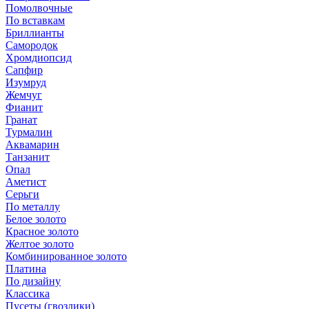
Помолвочные
По вставкам
Бриллианты
Самородок
Хромдиопсид
Сапфир
Изумруд
Жемчуг
Фианит
Гранат
Турмалин
Аквамарин
Танзанит
Опал
Аметист
Серьги
По металлу
Белое золото
Красное золото
Желтое золото
Комбинированное золото
Платина
По дизайну
Классика
Пусеты (гвоздики)