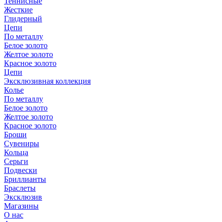
Теннисные
Жесткие
Глидерный
Цепи
По металлу
Белое золото
Желтое золото
Красное золото
Цепи
Эксклюзивная коллекция
Колье
По металлу
Белое золото
Желтое золото
Красное золото
Броши
Сувениры
Кольца
Серьги
Подвески
Бриллианты
Браслеты
Эксклюзив
Магазины
О нас