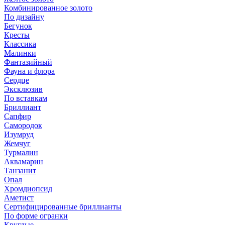
Комбинированное золото
По дизайну
Бегунок
Кресты
Классика
Малинки
Фантазийный
Фауна и флора
Сердце
Эксклюзив
По вставкам
Бриллиант
Сапфир
Самородок
Изумруд
Жемчуг
Турмалин
Аквамарин
Танзанит
Опал
Хромдиопсид
Аметист
Сертифицированные бриллианты
По форме огранки
Круглые