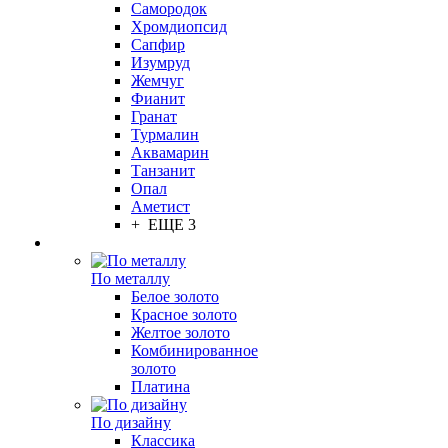
Самородок
Хромдиопсид
Сапфир
Изумруд
Жемчуг
Фианит
Гранат
Турмалин
Аквамарин
Танзанит
Опал
Аметист
+ ЕЩЕ 3
По металлу
Белое золото
Красное золото
Желтое золото
Комбинированное
золото
Платина
По дизайну
Классика