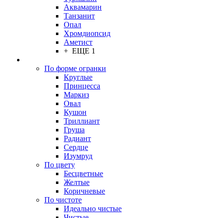
Аквамарин
Танзанит
Опал
Хромдиопсид
Аметист
+ ЕЩЕ 1
По форме огранки
Круглые
Принцесса
Маркиз
Овал
Кушон
Триллиант
Груша
Радиант
Сердце
Изумруд
По цвету
Бесцветные
Желтые
Коричневые
По чистоте
Идеально чистые
Чистые