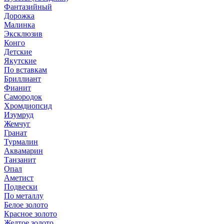
Фантазийный
Дорожка
Малинка
Эксклюзив
Конго
Детские
Якутские
По вставкам
Бриллиант
Фианит
Самородок
Хромдиопсид
Изумруд
Жемчуг
Гранат
Турмалин
Аквамарин
Танзанит
Опал
Аметист
Подвески
По металлу
Белое золото
Красное золото
Желтое золото