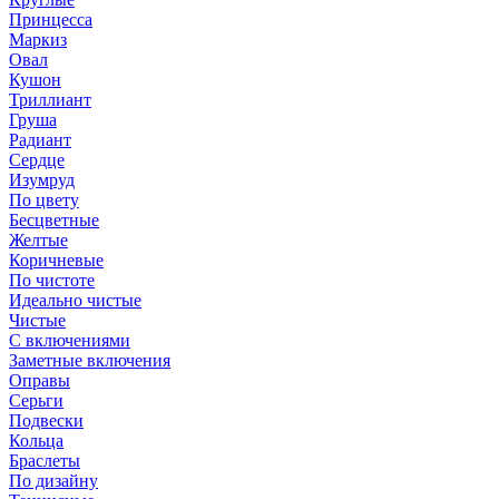
Принцесса
Маркиз
Овал
Кушон
Триллиант
Груша
Радиант
Сердце
Изумруд
По цвету
Бесцветные
Желтые
Коричневые
По чистоте
Идеально чистые
Чистые
С включениями
Заметные включения
Оправы
Серьги
Подвески
Кольца
Браслеты
По дизайну