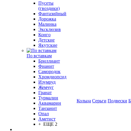
Пусеты
(гвоздики)
Фантазийный
Дорожка
Малинка
Эксклюзив
Конго
Детские
Якутские
По вставкам
Бриллиант
Фианит
Самородок
Хромдиопсид
Изумруд
Жемчуг
Гранат
Турмалин
Кольца
Серьги
Подвески
Б
Аквамарин
Танзанит
Опал
Аметист
+ ЕЩЕ 2