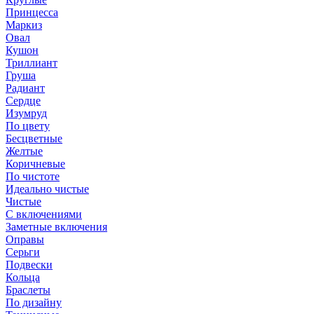
Принцесса
Маркиз
Овал
Кушон
Триллиант
Груша
Радиант
Сердце
Изумруд
По цвету
Бесцветные
Желтые
Коричневые
По чистоте
Идеально чистые
Чистые
С включениями
Заметные включения
Оправы
Серьги
Подвески
Кольца
Браслеты
По дизайну