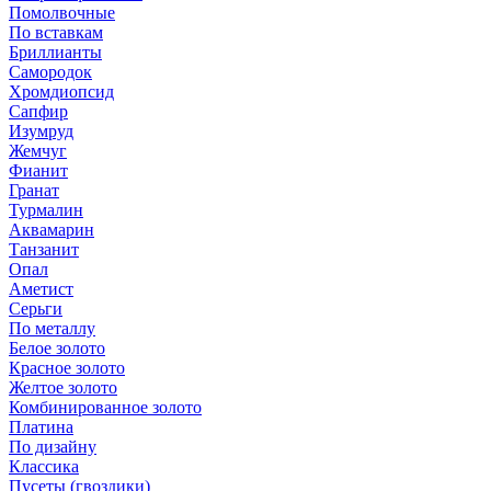
Помолвочные
По вставкам
Бриллианты
Самородок
Хромдиопсид
Сапфир
Изумруд
Жемчуг
Фианит
Гранат
Турмалин
Аквамарин
Танзанит
Опал
Аметист
Серьги
По металлу
Белое золото
Красное золото
Желтое золото
Комбинированное золото
Платина
По дизайну
Классика
Пусеты (гвоздики)