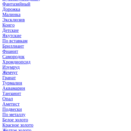
Фантазийный
Дорожка
Малинка
Эксклюзив
Конго
Детские
Якутские
По вставкам
Бриллиант
Фианит
Самородок
Хромдиопсид
Изумруд
Жемчуг
Гранат
Турмалин
Аквамарин
Танзанит
Опал
Аметист
Подвески
По металлу
Белое золото
Красное золото
Желтое золото