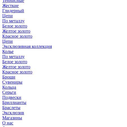
Теннисные
Жесткие
Глидерный
Цепи
По металлу
Белое золото
Желтое золото
Красное золото
Цепи
Эксклюзивная коллекция
Колье
По металлу
Белое золото
Желтое золото
Красное золото
Броши
Сувениры
Кольца
Серьги
Подвески
Бриллианты
Браслеты
Эксклюзив
Магазины
О нас