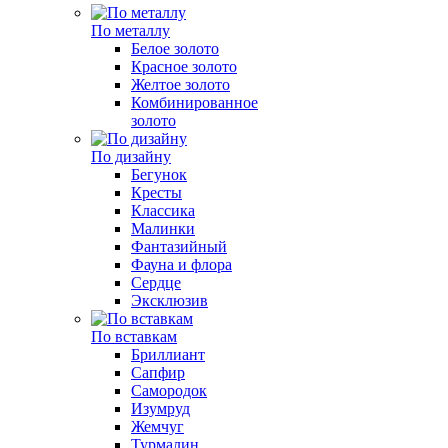
По металлу
Белое золото
Красное золото
Желтое золото
Комбинированное
золото
По дизайну
Бегунок
Кресты
Классика
Малинки
Фантазийный
Фауна и флора
Сердце
Эксклюзив
По вставкам
Бриллиант
Сапфир
Самородок
Изумруд
Жемчуг
Турмалин