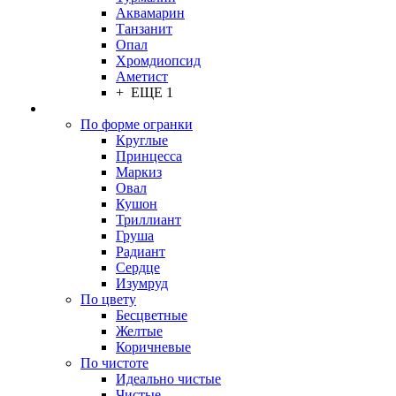
Аквамарин
Танзанит
Опал
Хромдиопсид
Аметист
+ ЕЩЕ 1
По форме огранки
Круглые
Принцесса
Маркиз
Овал
Кушон
Триллиант
Груша
Радиант
Сердце
Изумруд
По цвету
Бесцветные
Желтые
Коричневые
По чистоте
Идеально чистые
Чистые