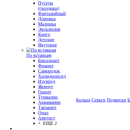
Пусеты
(гвоздики)
Фантазийный
Дорожка
Малинка
Эксклюзив
Конго
Детские
Якутские
По вставкам
Бриллиант
Фианит
Самородок
Хромдиопсид
Изумруд
Жемчуг
Гранат
Турмалин
Кольца
Серьги
Подвески
Б
Аквамарин
Танзанит
Опал
Аметист
+ ЕЩЕ 2