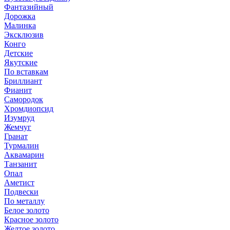
Фантазийный
Дорожка
Малинка
Эксклюзив
Конго
Детские
Якутские
По вставкам
Бриллиант
Фианит
Самородок
Хромдиопсид
Изумруд
Жемчуг
Гранат
Турмалин
Аквамарин
Танзанит
Опал
Аметист
Подвески
По металлу
Белое золото
Красное золото
Желтое золото