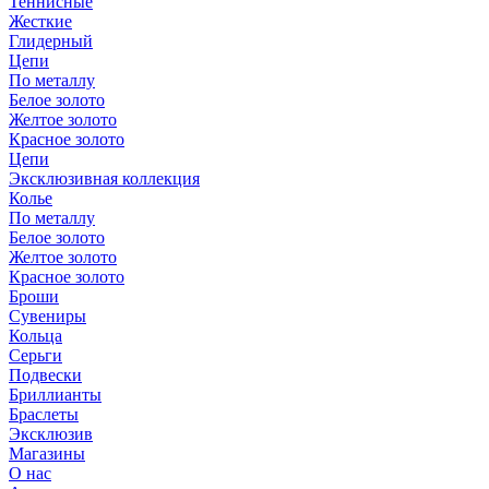
Теннисные
Жесткие
Глидерный
Цепи
По металлу
Белое золото
Желтое золото
Красное золото
Цепи
Эксклюзивная коллекция
Колье
По металлу
Белое золото
Желтое золото
Красное золото
Броши
Сувениры
Кольца
Серьги
Подвески
Бриллианты
Браслеты
Эксклюзив
Магазины
О нас