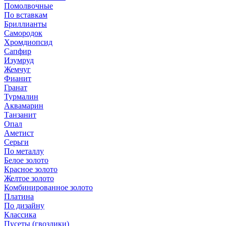
Помолвочные
По вставкам
Бриллианты
Самородок
Хромдиопсид
Сапфир
Изумруд
Жемчуг
Фианит
Гранат
Турмалин
Аквамарин
Танзанит
Опал
Аметист
Серьги
По металлу
Белое золото
Красное золото
Желтое золото
Комбинированное золото
Платина
По дизайну
Классика
Пусеты (гвоздики)