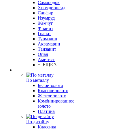
Самородок
Хромдиопсид
Сапфир
Изумруд
Жемчуг
Фианит
Гранат
Турмалин
Аквамарин
Танзанит
Опал
Аметист
+ ЕЩЕ 3
По металлу
Белое золото
Красное золото
Желтое золото
Комбинированное
золото
Платина
По дизайну
Классика