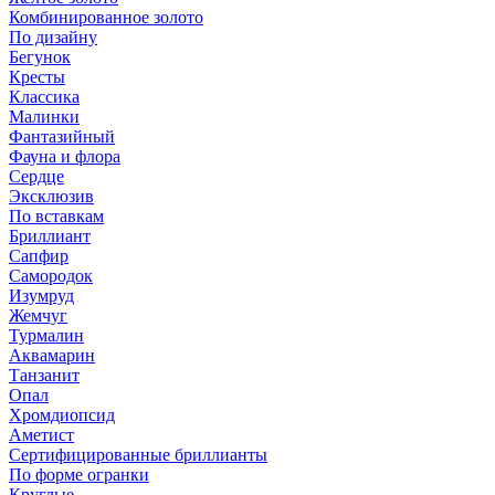
Комбинированное золото
По дизайну
Бегунок
Кресты
Классика
Малинки
Фантазийный
Фауна и флора
Сердце
Эксклюзив
По вставкам
Бриллиант
Сапфир
Самородок
Изумруд
Жемчуг
Турмалин
Аквамарин
Танзанит
Опал
Хромдиопсид
Аметист
Сертифицированные бриллианты
По форме огранки
Круглые