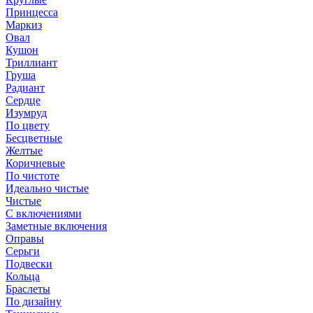
Принцесса
Маркиз
Овал
Кушон
Триллиант
Груша
Радиант
Сердце
Изумруд
По цвету
Бесцветные
Желтые
Коричневые
По чистоте
Идеально чистые
Чистые
С включениями
Заметные включения
Оправы
Серьги
Подвески
Кольца
Браслеты
По дизайну