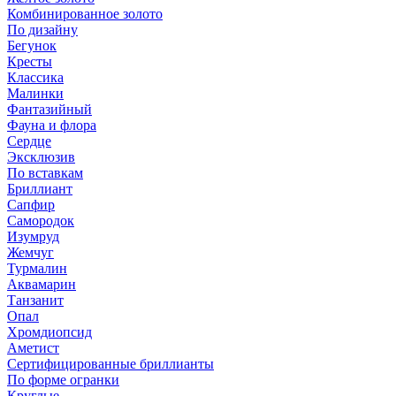
Комбинированное золото
По дизайну
Бегунок
Кресты
Классика
Малинки
Фантазийный
Фауна и флора
Сердце
Эксклюзив
По вставкам
Бриллиант
Сапфир
Самородок
Изумруд
Жемчуг
Турмалин
Аквамарин
Танзанит
Опал
Хромдиопсид
Аметист
Сертифицированные бриллианты
По форме огранки
Круглые