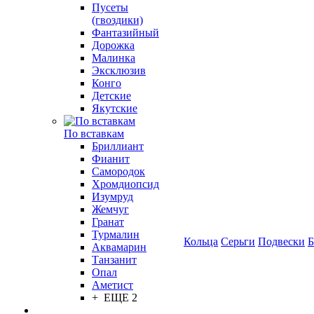
Пусеты
(гвоздики)
Фантазийный
Дорожка
Малинка
Эксклюзив
Конго
Детские
Якутские
По вставкам
Бриллиант
Фианит
Самородок
Хромдиопсид
Изумруд
Жемчуг
Гранат
Турмалин
Кольца
Серьги
Подвески
Б
Аквамарин
Танзанит
Опал
Аметист
+ ЕЩЕ 2