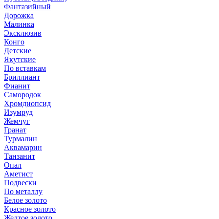
Фантазийный
Дорожка
Малинка
Эксклюзив
Конго
Детские
Якутские
По вставкам
Бриллиант
Фианит
Самородок
Хромдиопсид
Изумруд
Жемчуг
Гранат
Турмалин
Аквамарин
Танзанит
Опал
Аметист
Подвески
По металлу
Белое золото
Красное золото
Желтое золото