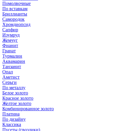
Помолвочные
По вставкам
Бриллианты
Самородок
Хромдиопсид
Сапфир
Изумруд
Жемчуг
Фианит
Гранат
Турмалин
Аквамарин
Танзанит
Опал
Аметист
Серьги
По металлу
Белое золото
Красное золото
Желтое золото
Комбинированное золото
Платина
По дизайну
Классика
Пусеты (гвоздики)