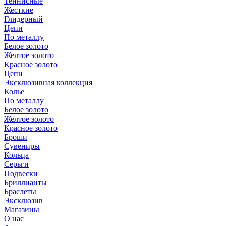
Теннисные
Жесткие
Глидерный
Цепи
По металлу
Белое золото
Желтое золото
Красное золото
Цепи
Эксклюзивная коллекция
Колье
По металлу
Белое золото
Желтое золото
Красное золото
Броши
Сувениры
Кольца
Серьги
Подвески
Бриллианты
Браслеты
Эксклюзив
Магазины
О нас