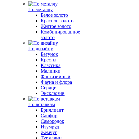
По металлу
Белое золото
Красное золото
Желтое золото
Комбинированное
золото
По дизайну
Бегунок
Кресты
Классика
Малинки
Фантазийный
Фауна и флора
Сердце
Эксклюзив
По вставкам
Бриллиант
Сапфир
Самородок
Изумруд
Жемчуг
Турмалин