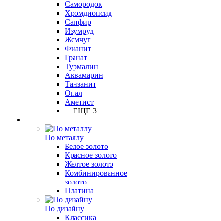
Самородок
Хромдиопсид
Сапфир
Изумруд
Жемчуг
Фианит
Гранат
Турмалин
Аквамарин
Танзанит
Опал
Аметист
+ ЕЩЕ 3
По металлу
Белое золото
Красное золото
Желтое золото
Комбинированное
золото
Платина
По дизайну
Классика