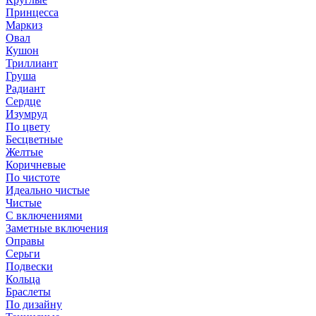
Принцесса
Маркиз
Овал
Кушон
Триллиант
Груша
Радиант
Сердце
Изумруд
По цвету
Бесцветные
Желтые
Коричневые
По чистоте
Идеально чистые
Чистые
С включениями
Заметные включения
Оправы
Серьги
Подвески
Кольца
Браслеты
По дизайну