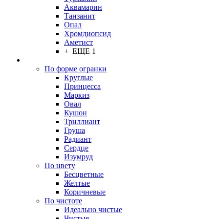
Аквамарин
Танзанит
Опал
Хромдиопсид
Аметист
+ ЕЩЕ 1
По форме огранки
Круглые
Принцесса
Маркиз
Овал
Кушон
Триллиант
Груша
Радиант
Сердце
Изумруд
По цвету
Бесцветные
Желтые
Коричневые
По чистоте
Идеально чистые
Чистые