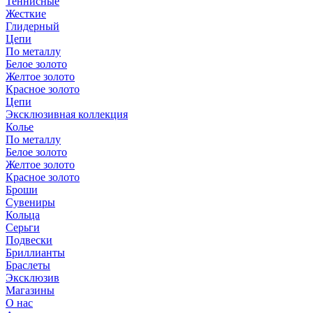
Теннисные
Жесткие
Глидерный
Цепи
По металлу
Белое золото
Желтое золото
Красное золото
Цепи
Эксклюзивная коллекция
Колье
По металлу
Белое золото
Желтое золото
Красное золото
Броши
Сувениры
Кольца
Серьги
Подвески
Бриллианты
Браслеты
Эксклюзив
Магазины
О нас