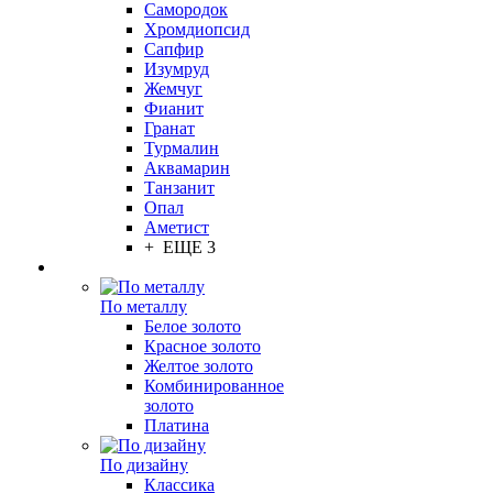
Самородок
Хромдиопсид
Сапфир
Изумруд
Жемчуг
Фианит
Гранат
Турмалин
Аквамарин
Танзанит
Опал
Аметист
+ ЕЩЕ 3
По металлу
Белое золото
Красное золото
Желтое золото
Комбинированное
золото
Платина
По дизайну
Классика