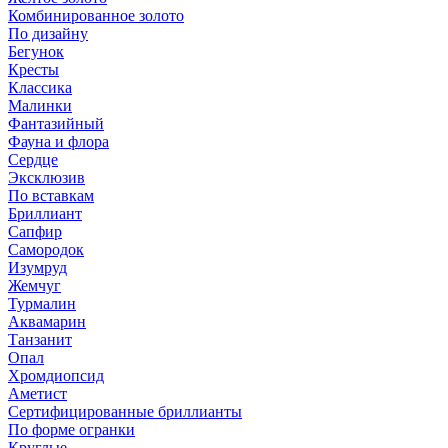
Комбинированное золото
По дизайну
Бегунок
Кресты
Классика
Малинки
Фантазийный
Фауна и флора
Сердце
Эксклюзив
По вставкам
Бриллиант
Сапфир
Самородок
Изумруд
Жемчуг
Турмалин
Аквамарин
Танзанит
Опал
Хромдиопсид
Аметист
Сертифицированные бриллианты
По форме огранки
Круглые