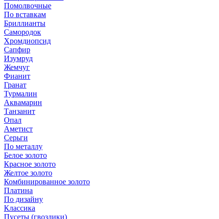
Помолвочные
По вставкам
Бриллианты
Самородок
Хромдиопсид
Сапфир
Изумруд
Жемчуг
Фианит
Гранат
Турмалин
Аквамарин
Танзанит
Опал
Аметист
Серьги
По металлу
Белое золото
Красное золото
Желтое золото
Комбинированное золото
Платина
По дизайну
Классика
Пусеты (гвоздики)