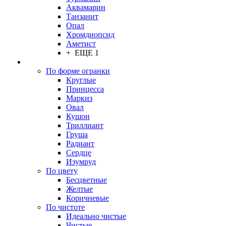
Аквамарин
Танзанит
Опал
Хромдиопсид
Аметист
+ ЕЩЕ 1
По форме огранки
Круглые
Принцесса
Маркиз
Овал
Кушон
Триллиант
Груша
Радиант
Сердце
Изумруд
По цвету
Бесцветные
Желтые
Коричневые
По чистоте
Идеально чистые
Чистые