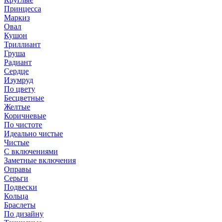
Принцесса
Маркиз
Овал
Кушон
Триллиант
Груша
Радиант
Сердце
Изумруд
По цвету
Бесцветные
Желтые
Коричневые
По чистоте
Идеально чистые
Чистые
С включениями
Заметные включения
Оправы
Серьги
Подвески
Кольца
Браслеты
По дизайну