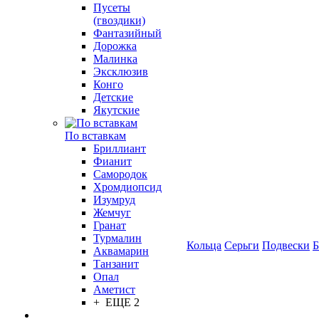
Пусеты
(гвоздики)
Фантазийный
Дорожка
Малинка
Эксклюзив
Конго
Детские
Якутские
По вставкам
Бриллиант
Фианит
Самородок
Хромдиопсид
Изумруд
Жемчуг
Гранат
Турмалин
Кольца
Серьги
Подвески
Б
Аквамарин
Танзанит
Опал
Аметист
+ ЕЩЕ 2