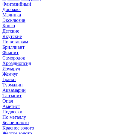
Фантазийный
Дорожка
Малинка
Эксклюзив
Конго
Детские
Якутские
По вставкам
Бриллиант
Фианит
Самородок
Хромдиопсид
Изумруд
Жемчуг
Гранат
Турмалин
Аквамарин
Танзанит
Опал
Аметист
Подвески
По металлу
Белое золото
Красное золото
Желтое золото