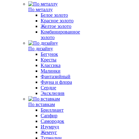
По металлу
Белое золото
Красное золото
Желтое золото
Комбинированное
золото
По дизайну
Бегунок
Кресты
Классика
Малинки
Фантазийный
Фауна и флора
Сердце
Эксклюзив
По вставкам
Бриллиант
Сапфир
Самородок
Изумруд
Жемчуг
Турмалин