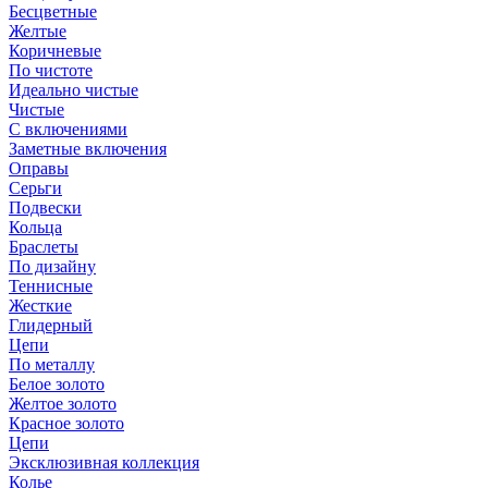
Бесцветные
Желтые
Коричневые
По чистоте
Идеально чистые
Чистые
С включениями
Заметные включения
Оправы
Серьги
Подвески
Кольца
Браслеты
По дизайну
Теннисные
Жесткие
Глидерный
Цепи
По металлу
Белое золото
Желтое золото
Красное золото
Цепи
Эксклюзивная коллекция
Колье