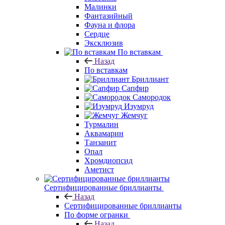
Малинки
Фантазийный
Фауна и флора
Сердце
Эксклюзив
По вставкам
Назад
По вставкам
Бриллиант
Сапфир
Самородок
Изумруд
Жемчуг
Турмалин
Аквамарин
Танзанит
Опал
Хромдиопсид
Аметист
Сертифицированные бриллианты
Назад
Сертифицированные бриллианты
По форме огранки
Назад