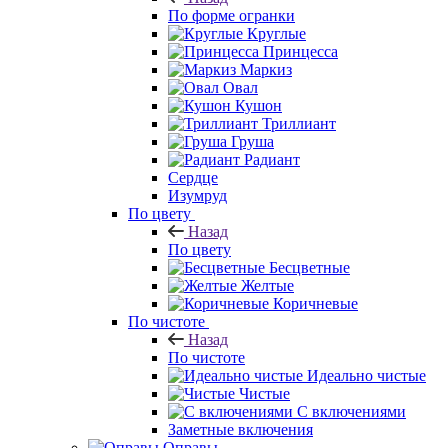
По форме огранки
Круглые
Принцесса
Маркиз
Овал
Кушон
Триллиант
Груша
Радиант
Сердце
Изумруд
По цвету
Назад
По цвету
Бесцветные
Желтые
Коричневые
По чистоте
Назад
По чистоте
Идеально чистые
Чистые
С включениями
Заметные включения
Оправы