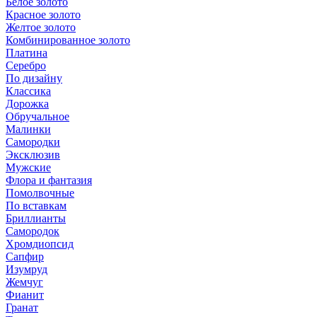
Белое золото
Красное золото
Желтое золото
Комбинированное золото
Платина
Серебро
По дизайну
Классика
Дорожка
Обручальное
Малинки
Самородки
Эксклюзив
Мужские
Флора и фантазия
Помолвочные
По вставкам
Бриллианты
Самородок
Хромдиопсид
Сапфир
Изумруд
Жемчуг
Фианит
Гранат