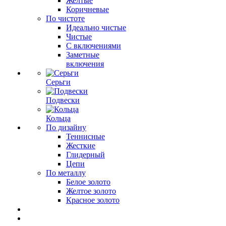
Желтые
Коричневые
По чистоте
Идеально чистые
Чистые
С включениями
Заметные
включения
Серьги
Подвески
Кольца
По дизайну
Теннисные
Жесткие
Глидерный
Цепи
По металлу
Белое золото
Желтое золото
Красное золото