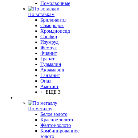
Помолвочные
По вставкам
Бриллианты
Самородок
Хромдиопсид
Сапфир
Изумруд
Жемчуг
Фианит
Гранат
Турмалин
Аквамарин
Танзанит
Опал
Аметист
+ ЕЩЕ 3
По металлу
Белое золото
Красное золото
Желтое золото
Комбинированное
золото