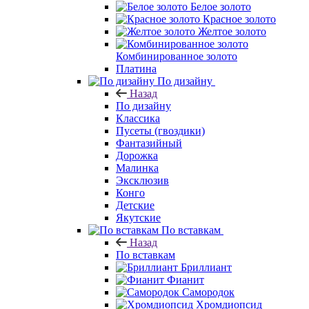
Белое золото
Красное золото
Желтое золото
Комбинированное золото
Платина
По дизайну
Назад
По дизайну
Классика
Пусеты (гвоздики)
Фантазийный
Дорожка
Малинка
Эксклюзив
Конго
Детские
Якутские
По вставкам
Назад
По вставкам
Бриллиант
Фианит
Самородок
Хромдиопсид