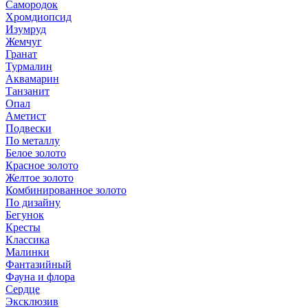
Самородок
Хромдиопсид
Изумруд
Жемчуг
Гранат
Турмалин
Аквамарин
Танзанит
Опал
Аметист
Подвески
По металлу
Белое золото
Красное золото
Желтое золото
Комбинированное золото
По дизайну
Бегунок
Кресты
Классика
Малинки
Фантазийный
Фауна и флора
Сердце
Эксклюзив