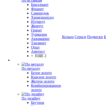
По вставкам
Бриллиант
Фианит
Самородок
Хромдиопсид
Изумруд
Жемчуг
Гранат
Турмалин
Кольца
Серьги
Подвески
Б
Аквамарин
Танзанит
Опал
Аметист
+ ЕЩЕ 2
По металлу
Белое золото
Красное золото
Желтое золото
Комбинированное
золото
По дизайну
Бегунок