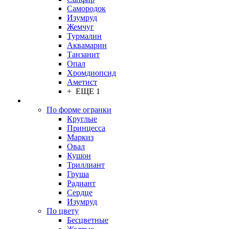
Самородок
Изумруд
Жемчуг
Турмалин
Аквамарин
Танзанит
Опал
Хромдиопсид
Аметист
+ ЕЩЕ 1
По форме огранки
Круглые
Принцесса
Маркиз
Овал
Кушон
Триллиант
Груша
Радиант
Сердце
Изумруд
По цвету
Бесцветные