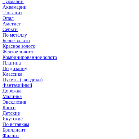
Турмалин
Аквамарин
Танзанит
Опал
Аметист
Серьги
По металлу
Белое золото
Красное золото
Желтое золото
Комбинированное золото
Платина
По дизайну
Классика
Пусеты (гвоздики)
Фантазийный
Дорожка
Малинка
Эксклюзив
Конго
Детские
Якутские
По вставкам
Бриллиант
Фианит