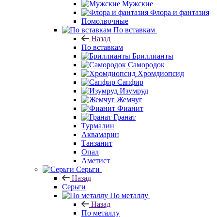
Мужские
Флора и фантазия
Помолвочные
По вставкам
Назад
По вставкам
Бриллианты
Самородок
Хромдиопсид
Сапфир
Изумруд
Жемчуг
Фианит
Гранат
Турмалин
Аквамарин
Танзанит
Опал
Аметист
Серьги
Назад
Серьги
По металлу
Назад
По металлу