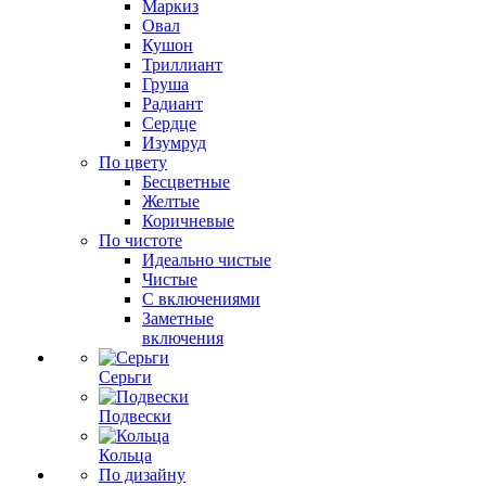
Маркиз
Овал
Кушон
Триллиант
Груша
Радиант
Сердце
Изумруд
По цвету
Бесцветные
Желтые
Коричневые
По чистоте
Идеально чистые
Чистые
С включениями
Заметные
включения
Серьги
Подвески
Кольца
По дизайну