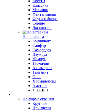
Кресты
Классика
Малинки
Фантазийный
Фауна и флора
Сердце
Эксклюзив
По вставкам
Бриллиант
Сапфир
Самородок
Изумруд
Жемчуг
Турмалин
Аквамарин
Танзанит
Опал
Хромдиопсид
Аметист
+ ЕЩЕ 1
По форме огранки
Круглые
Принцесса