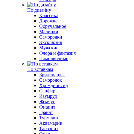
По дизайну
Классика
Дорожка
Обручальное
Малинки
Самородки
Эксклюзив
Мужские
Флора и фантазия
Помолвочные
По вставкам
Бриллианты
Самородок
Хромдиопсид
Сапфир
Изумруд
Жемчуг
Фианит
Гранат
Турмалин
Аквамарин
Танзанит
Опал