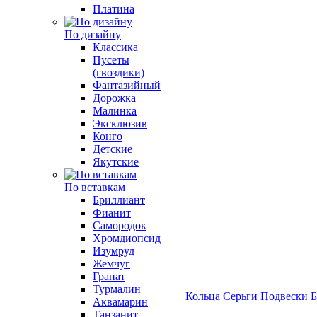
Платина
По дизайну
Классика
Пусеты
(гвоздики)
Фантазийный
Дорожка
Малинка
Эксклюзив
Конго
Детские
Якутские
По вставкам
Бриллиант
Фианит
Самородок
Хромдиопсид
Изумруд
Жемчуг
Гранат
Турмалин
Кольца
Серьги
Подвески
Б
Аквамарин
Танзанит