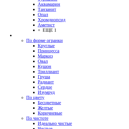
Аквамарин
Танзанит
Опал
Хромдиопсид
Аметист
+ ЕЩЕ 1
По форме огранки
Круглые
Принцесса
Маркиз
Овал
Кушон
Триллиант
Груша
Радиант
Сердце
Изумруд
По цвету
Бесцветные
Желтые
Коричневые
По чистоте
Идеально чистые
Чистые