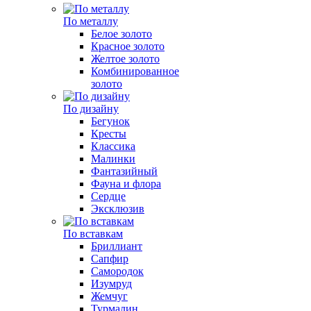
По металлу
Белое золото
Красное золото
Желтое золото
Комбинированное
золото
По дизайну
Бегунок
Кресты
Классика
Малинки
Фантазийный
Фауна и флора
Сердце
Эксклюзив
По вставкам
Бриллиант
Сапфир
Самородок
Изумруд
Жемчуг
Турмалин