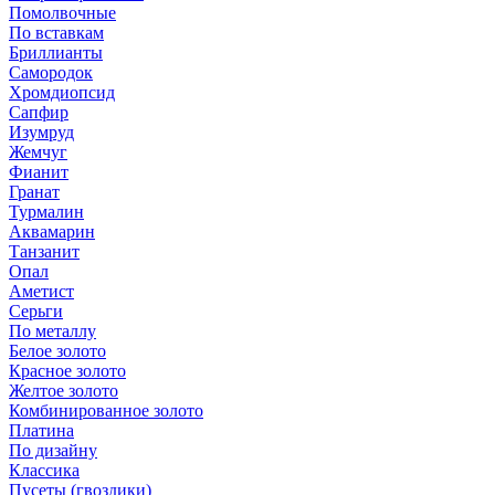
Помолвочные
По вставкам
Бриллианты
Самородок
Хромдиопсид
Сапфир
Изумруд
Жемчуг
Фианит
Гранат
Турмалин
Аквамарин
Танзанит
Опал
Аметист
Серьги
По металлу
Белое золото
Красное золото
Желтое золото
Комбинированное золото
Платина
По дизайну
Классика
Пусеты (гвоздики)