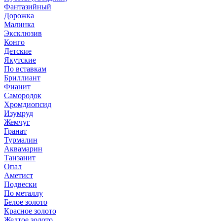
Фантазийный
Дорожка
Малинка
Эксклюзив
Конго
Детские
Якутские
По вставкам
Бриллиант
Фианит
Самородок
Хромдиопсид
Изумруд
Жемчуг
Гранат
Турмалин
Аквамарин
Танзанит
Опал
Аметист
Подвески
По металлу
Белое золото
Красное золото
Желтое золото