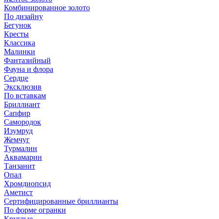
Комбинированное золото
По дизайну
Бегунок
Кресты
Классика
Малинки
Фантазийный
Фауна и флора
Сердце
Эксклюзив
По вставкам
Бриллиант
Сапфир
Самородок
Изумруд
Жемчуг
Турмалин
Аквамарин
Танзанит
Опал
Хромдиопсид
Аметист
Сертифицированные бриллианты
По форме огранки
Круглые