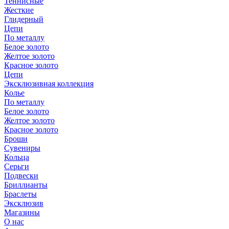
Теннисные
Жесткие
Глидерный
Цепи
По металлу
Белое золото
Желтое золото
Красное золото
Цепи
Эксклюзивная коллекция
Колье
По металлу
Белое золото
Желтое золото
Красное золото
Броши
Сувениры
Кольца
Серьги
Подвески
Бриллианты
Браслеты
Эксклюзив
Магазины
О нас