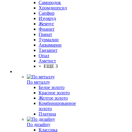
Самородок
Хромдиопсид
Сапфир
Изумруд
Жемчуг
Фианит
Гранат
Турмалин
Аквамарин
Танзанит
Опал
Аметист
+ ЕЩЕ 3
По металлу
Белое золото
Красное золото
Желтое золото
Комбинированное
золото
Платина
По дизайну
Классика