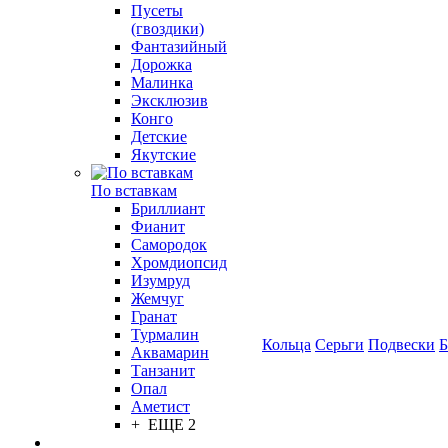
Пусеты
(гвоздики)
Фантазийный
Дорожка
Малинка
Эксклюзив
Конго
Детские
Якутские
По вставкам
Бриллиант
Фианит
Самородок
Хромдиопсид
Изумруд
Жемчуг
Гранат
Турмалин
Кольца
Серьги
Подвески
Б
Аквамарин
Танзанит
Опал
Аметист
+ ЕЩЕ 2