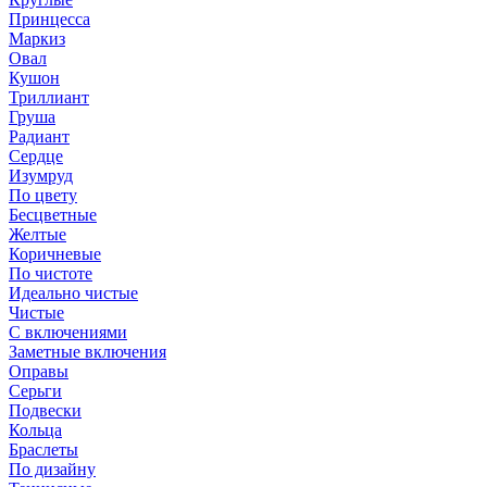
Принцесса
Маркиз
Овал
Кушон
Триллиант
Груша
Радиант
Сердце
Изумруд
По цвету
Бесцветные
Желтые
Коричневые
По чистоте
Идеально чистые
Чистые
С включениями
Заметные включения
Оправы
Серьги
Подвески
Кольца
Браслеты
По дизайну