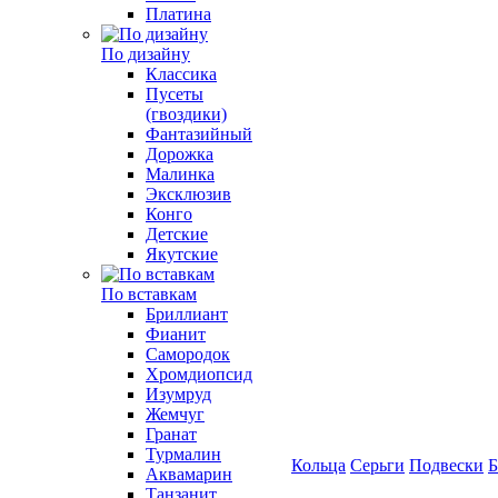
Платина
По дизайну
Классика
Пусеты
(гвоздики)
Фантазийный
Дорожка
Малинка
Эксклюзив
Конго
Детские
Якутские
По вставкам
Бриллиант
Фианит
Самородок
Хромдиопсид
Изумруд
Жемчуг
Гранат
Турмалин
Кольца
Серьги
Подвески
Б
Аквамарин
Танзанит