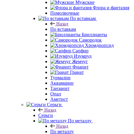
Мужские
Флора и фантазия
Помолвочные
По вставкам
Назад
По вставкам
Бриллианты
Самородок
Хромдиопсид
Сапфир
Изумруд
Жемчуг
Фианит
Гранат
Турмалин
Аквамарин
Танзанит
Опал
Аметист
Серьги
Назад
Серьги
По металлу
Назад
По металлу