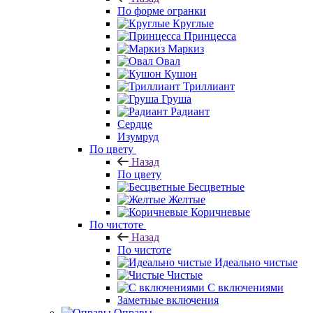
По форме огранки
Круглые
Принцесса
Маркиз
Овал
Кушон
Триллиант
Груша
Радиант
Сердце
Изумруд
По цвету
Назад
По цвету
Бесцветные
Желтые
Коричневые
По чистоте
Назад
По чистоте
Идеально чистые
Чистые
С включениями
Заметные включения
Оправы