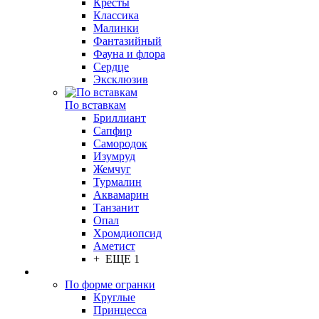
Кресты
Классика
Малинки
Фантазийный
Фауна и флора
Сердце
Эксклюзив
По вставкам
Бриллиант
Сапфир
Самородок
Изумруд
Жемчуг
Турмалин
Аквамарин
Танзанит
Опал
Хромдиопсид
Аметист
+ ЕЩЕ 1
По форме огранки
Круглые
Принцесса