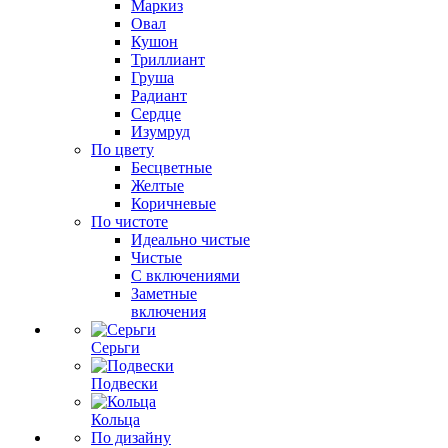
Маркиз
Овал
Кушон
Триллиант
Груша
Радиант
Сердце
Изумруд
По цвету
Бесцветные
Желтые
Коричневые
По чистоте
Идеально чистые
Чистые
С включениями
Заметные
включения
Серьги
Подвески
Кольца
По дизайну