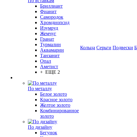
По вставкам
Бриллиант
Фианит
Самородок
Хромдиопсид
Изумруд
Жемчуг
Гранат
Турмалин
Кольца
Серьги
Подвески
Б
Аквамарин
Танзанит
Опал
Аметист
+ ЕЩЕ 2
По металлу
Белое золото
Красное золото
Желтое золото
Комбинированное
золото
По дизайну
Бегунок