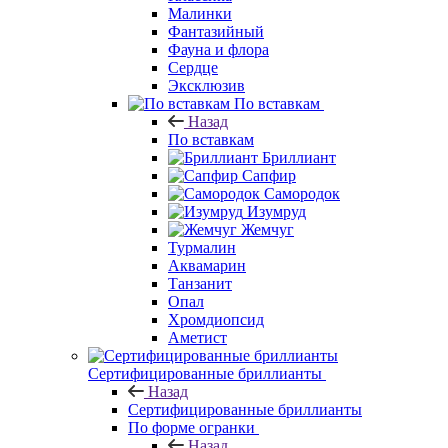
Малинки
Фантазийный
Фауна и флора
Сердце
Эксклюзив
По вставкам
Назад
По вставкам
Бриллиант
Сапфир
Самородок
Изумруд
Жемчуг
Турмалин
Аквамарин
Танзанит
Опал
Хромдиопсид
Аметист
Сертифицированные бриллианты
Назад
Сертифицированные бриллианты
По форме огранки
Назад