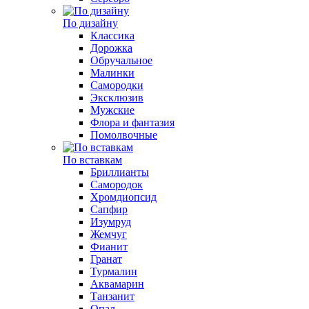
По дизайну
Классика
Дорожка
Обручальное
Малинки
Самородки
Эксклюзив
Мужские
Флора и фантазия
Помолвочные
По вставкам
Бриллианты
Самородок
Хромдиопсид
Сапфир
Изумруд
Жемчуг
Фианит
Гранат
Турмалин
Аквамарин
Танзанит
Опал