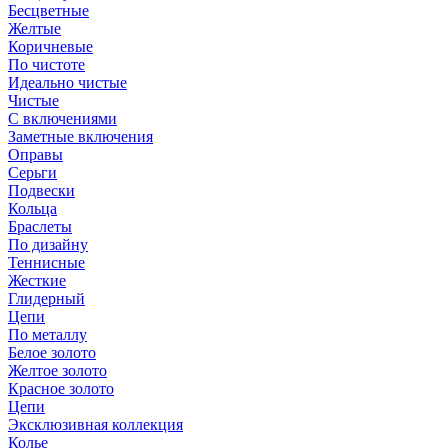
Бесцветные
Желтые
Коричневые
По чистоте
Идеально чистые
Чистые
С включениями
Заметные включения
Оправы
Серьги
Подвески
Кольца
Браслеты
По дизайну
Теннисные
Жесткие
Глидерный
Цепи
По металлу
Белое золото
Желтое золото
Красное золото
Цепи
Эксклюзивная коллекция
Колье