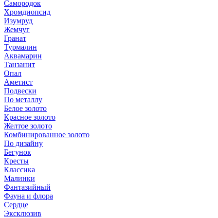
Самородок
Хромдиопсид
Изумруд
Жемчуг
Гранат
Турмалин
Аквамарин
Танзанит
Опал
Аметист
Подвески
По металлу
Белое золото
Красное золото
Желтое золото
Комбинированное золото
По дизайну
Бегунок
Кресты
Классика
Малинки
Фантазийный
Фауна и флора
Сердце
Эксклюзив