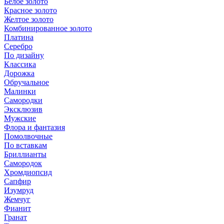
Белое золото
Красное золото
Желтое золото
Комбинированное золото
Платина
Серебро
По дизайну
Классика
Дорожка
Обручальное
Малинки
Самородки
Эксклюзив
Мужские
Флора и фантазия
Помолвочные
По вставкам
Бриллианты
Самородок
Хромдиопсид
Сапфир
Изумруд
Жемчуг
Фианит
Гранат