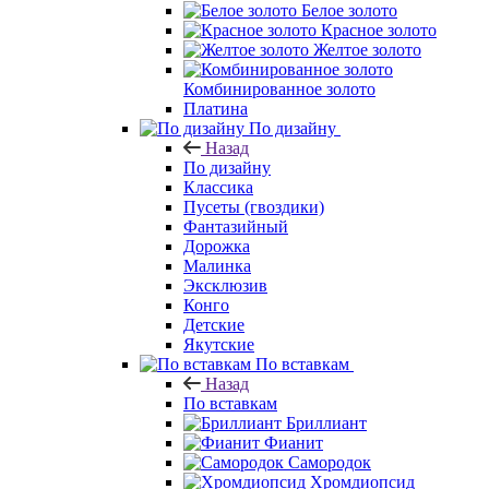
Белое золото
Красное золото
Желтое золото
Комбинированное золото
Платина
По дизайну
Назад
По дизайну
Классика
Пусеты (гвоздики)
Фантазийный
Дорожка
Малинка
Эксклюзив
Конго
Детские
Якутские
По вставкам
Назад
По вставкам
Бриллиант
Фианит
Самородок
Хромдиопсид