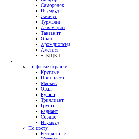
Самородок
Изумруд
Жемчуг
Турмалин
Аквамарин
Танзанит
Опал
Хромдиопсид
Аметист
+ ЕЩЕ 1
По форме огранки
Круглые
Принцесса
Маркиз
Овал
Кушон
Триллиант
Груша
Радиант
Сердце
Изумруд
По цвету
Бесцветные