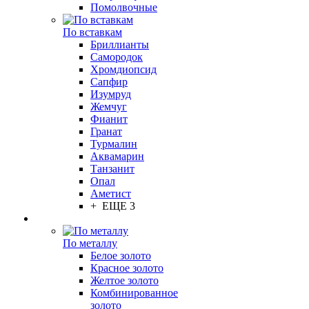
Помолвочные
По вставкам
Бриллианты
Самородок
Хромдиопсид
Сапфир
Изумруд
Жемчуг
Фианит
Гранат
Турмалин
Аквамарин
Танзанит
Опал
Аметист
+ ЕЩЕ 3
По металлу
Белое золото
Красное золото
Желтое золото
Комбинированное
золото