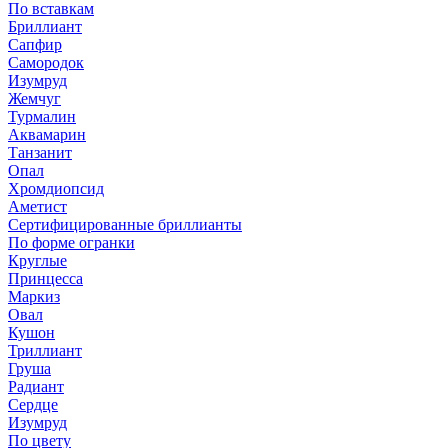
По вставкам
Бриллиант
Сапфир
Самородок
Изумруд
Жемчуг
Турмалин
Аквамарин
Танзанит
Опал
Хромдиопсид
Аметист
Сертифицированные бриллианты
По форме огранки
Круглые
Принцесса
Маркиз
Овал
Кушон
Триллиант
Груша
Радиант
Сердце
Изумруд
По цвету