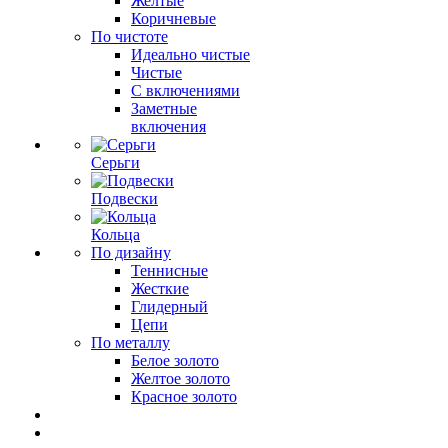
Желтые
Коричневые
По чистоте
Идеально чистые
Чистые
С включениями
Заметные
включения
Серьги
Подвески
Кольца
По дизайну
Теннисные
Жесткие
Глидерный
Цепи
По металлу
Белое золото
Желтое золото
Красное золото