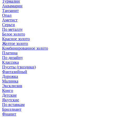
Турмалин
Аквамарин
Танзанит
Опал
Аметист
Серьги
По металлу
Белое золото
Красное золото
Желтое золото
Комбинированное золото
Платина
По дизайну
Классика
Пусеты (гвоздики)
Фантазийный
Дорожка
Малинка
Эксклюзив
Конго
Детские
Якутские
По вставкам
Бриллиант
Фианит