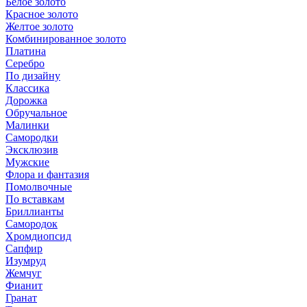
Белое золото
Красное золото
Желтое золото
Комбинированное золото
Платина
Серебро
По дизайну
Классика
Дорожка
Обручальное
Малинки
Самородки
Эксклюзив
Мужские
Флора и фантазия
Помолвочные
По вставкам
Бриллианты
Самородок
Хромдиопсид
Сапфир
Изумруд
Жемчуг
Фианит
Гранат