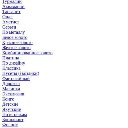
Турмалин
Аквамарин
Танзанит
Опал
Аметист
Серьги
По металлу
Белое золото
Красное золото
Желтое золото
Комбинированное золото
Платина
По дизайну
Классика
Пусеты (гвоздики)
Фантазийный
Дорожка
Малинка
Эксклюзив
Конго
Детские
Якутские
По вставкам
Бриллиант
Фианит