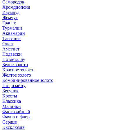
Самородок
Хромдиопсид
Изумруд
Жемчуг
Гранат
Турмалин
Аквамарин
Танзанит
Опал
Аметист
Подвески
По металлу
Белое золото
Красное золото
Желтое золото
Комбинированное золото
По дизайну
Бегунок
Кресты
Классика
Малинки
Фантазийный
Фауна и флора
Сердце
Эксклюзив