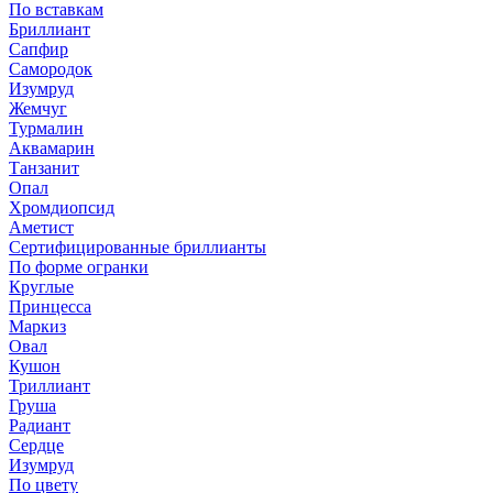
По вставкам
Бриллиант
Сапфир
Самородок
Изумруд
Жемчуг
Турмалин
Аквамарин
Танзанит
Опал
Хромдиопсид
Аметист
Сертифицированные бриллианты
По форме огранки
Круглые
Принцесса
Маркиз
Овал
Кушон
Триллиант
Груша
Радиант
Сердце
Изумруд
По цвету