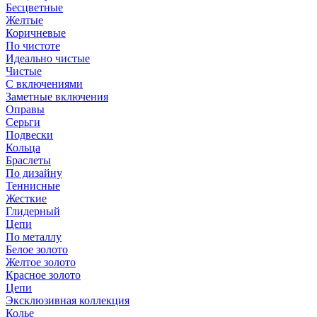
Бесцветные
Желтые
Коричневые
По чистоте
Идеально чистые
Чистые
С включениями
Заметные включения
Оправы
Серьги
Подвески
Кольца
Браслеты
По дизайну
Теннисные
Жесткие
Глидерный
Цепи
По металлу
Белое золото
Желтое золото
Красное золото
Цепи
Эксклюзивная коллекция
Колье