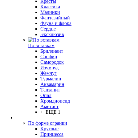
Кресты
Классика
Малинки
Фантазийный
Фауна и флора
Сердце
Эксклюзив
По вставкам
Бриллиант
Сапфир
Самородок
Изумруд
Жемчуг
Турмалин
Аквамарин
Танзанит
Опал
Хромдиопсид
Аметист
+ ЕЩЕ 1
По форме огранки
Круглые
Принцесса