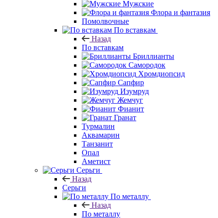
Мужские
Флора и фантазия
Помолвочные
По вставкам
Назад
По вставкам
Бриллианты
Самородок
Хромдиопсид
Сапфир
Изумруд
Жемчуг
Фианит
Гранат
Турмалин
Аквамарин
Танзанит
Опал
Аметист
Серьги
Назад
Серьги
По металлу
Назад
По металлу