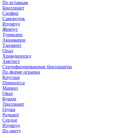
По вставкам
Бриллиант
Сапфир
Самородок
Изумруд
Жемчуг
Турмалин
Аквамарин
Танзанит
Опал
Хромдиопсид
Аметист
Сертифицированные бриллианты
По форме огранки
Круглые
Принцесса
Маркиз
Овал
Кушон
Триллиант
Груша
Радиант
Сердце
Изумруд
По цвету