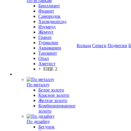
По вставкам
Бриллиант
Фианит
Самородок
Хромдиопсид
Изумруд
Жемчуг
Гранат
Турмалин
Кольца
Серьги
Подвески
Б
Аквамарин
Танзанит
Опал
Аметист
+ ЕЩЕ 2
По металлу
Белое золото
Красное золото
Желтое золото
Комбинированное
золото
По дизайну
Бегунок