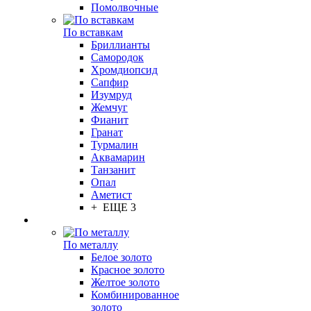
Помолвочные
По вставкам
Бриллианты
Самородок
Хромдиопсид
Сапфир
Изумруд
Жемчуг
Фианит
Гранат
Турмалин
Аквамарин
Танзанит
Опал
Аметист
+ ЕЩЕ 3
По металлу
Белое золото
Красное золото
Желтое золото
Комбинированное
золото