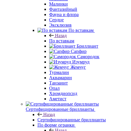
Малинки
Фантазийный
Фауна и флора
Сердце
Эксклюзив
По вставкам
Назад
По вставкам
Бриллиант
Сапфир
Самородок
Изумруд
Жемчуг
Турмалин
Аквамарин
Танзанит
Опал
Хромдиопсид
Аметист
Сертифицированные бриллианты
Назад
Сертифицированные бриллианты
По форме огранки
Назад