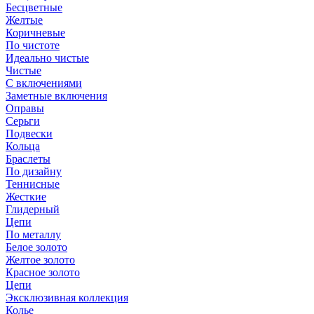
Бесцветные
Желтые
Коричневые
По чистоте
Идеально чистые
Чистые
С включениями
Заметные включения
Оправы
Серьги
Подвески
Кольца
Браслеты
По дизайну
Теннисные
Жесткие
Глидерный
Цепи
По металлу
Белое золото
Желтое золото
Красное золото
Цепи
Эксклюзивная коллекция
Колье