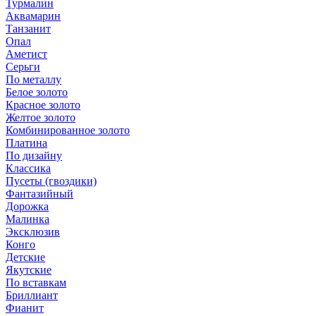
Турмалин
Аквамарин
Танзанит
Опал
Аметист
Серьги
По металлу
Белое золото
Красное золото
Желтое золото
Комбинированное золото
Платина
По дизайну
Классика
Пусеты (гвоздики)
Фантазийный
Дорожка
Малинка
Эксклюзив
Конго
Детские
Якутские
По вставкам
Бриллиант
Фианит