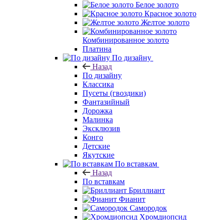
Белое золото
Красное золото
Желтое золото
Комбинированное золото
Платина
По дизайну
Назад
По дизайну
Классика
Пусеты (гвоздики)
Фантазийный
Дорожка
Малинка
Эксклюзив
Конго
Детские
Якутские
По вставкам
Назад
По вставкам
Бриллиант
Фианит
Самородок
Хромдиопсид