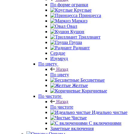
По форме огранки
Круглые
Принцесса
Маркиз
Овал
Кушон
Триллиант
Груша
Радиант
Сердце
Изумруд
По цвету
Назад
По цвету
Бесцветные
Желтые
Коричневые
По чистоте
Назад
По чистоте
Идеально чистые
Чистые
С включениями
Заметные включения
Оправы