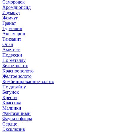
Самородок
Хромдиопсид
Изумруд
Жемчуг
Гранат
Турмалин
Аквамарин
Танзанит
Опал
Аметист
Подвески
По металлу
Белое золото
Красное золото
Желтое золото
Комбинированное золото
По дизайну
Бегунок
Кресты
Классика
Малинки
Фантазийный
Фауна и флора
Сердце
Эксклюзив