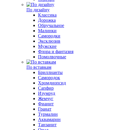
По дизайну
Классика
Дорожка
Обручальное
Малинки
Самородки
Эксклюзив
Мужские
Флора и фантазия
Помолвочные
По вставкам
Бриллианты
Самородок
Хромдиопсид
Сапфир
Изумруд
Жемчуг
Фианит
Гранат
Турмалин
Аквамарин
Танзанит
Опал