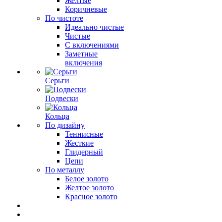
Желтые
Коричневые
По чистоте
Идеально чистые
Чистые
С включениями
Заметные
включения
Серьги
Подвески
Кольца
По дизайну
Теннисные
Жесткие
Глидерный
Цепи
По металлу
Белое золото
Желтое золото
Красное золото