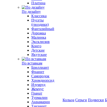
Платина
По дизайну
Классика
Пусеты
(гвоздики)
Фантазийный
Дорожка
Малинка
Эксклюзив
Конго
Детские
Якутские
По вставкам
Бриллиант
Фианит
Самородок
Хромдиопсид
Изумруд
Жемчуг
Гранат
Турмалин
Кольца
Серьги
Подвески
Б
Аквамарин
Танзанит