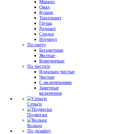
Маркиз
Овал
Кушон
Триллиант
Груша
Радиант
Сердце
Изумруд
По цвету
Бесцветные
Желтые
Коричневые
По чистоте
Идеально чистые
Чистые
С включениями
Заметные
включения
Серьги
Подвески
Кольца
По дизайну