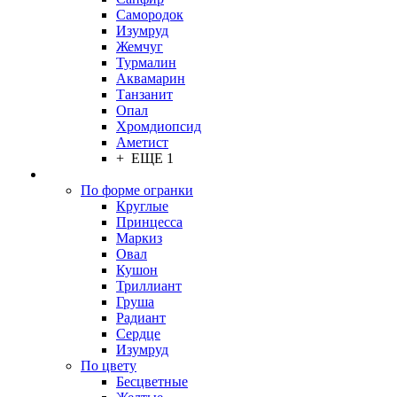
Самородок
Изумруд
Жемчуг
Турмалин
Аквамарин
Танзанит
Опал
Хромдиопсид
Аметист
+ ЕЩЕ 1
По форме огранки
Круглые
Принцесса
Маркиз
Овал
Кушон
Триллиант
Груша
Радиант
Сердце
Изумруд
По цвету
Бесцветные