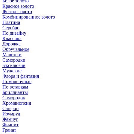
Белое золото
Красное золото
Желтое золото
Комбинированное золото
Платина
Серебро
По дизайну
Классика
Дорожка
Обручальное
Малинки
Самородки
Эксклюзив
Мужские
Флора и фантазия
Помолвочные
По вставкам
Бриллианты
Самородок
Хромдиопсид
Сапфир
Изумруд
Жемчуг
Фианит
Гранат