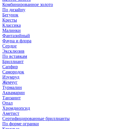
Комбинированное золото
По дизайну
Бегунок
Кресты
Классика
Малинки
Фантазийный
Фауна и флора
Сердце
Эксклюзив
По вставкам
Бриллиант
Сапфир
Самородок
Изумруд
Жемчуг
Турмалин
Аквамарин
Танзанит
Опал
Хромдиопсид
Аметист
Сертифицированные бриллианты
По форме огранки
Круглые