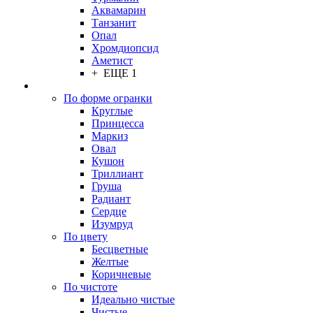
Аквамарин
Танзанит
Опал
Хромдиопсид
Аметист
+ ЕЩЕ 1
По форме огранки
Круглые
Принцесса
Маркиз
Овал
Кушон
Триллиант
Груша
Радиант
Сердце
Изумруд
По цвету
Бесцветные
Желтые
Коричневые
По чистоте
Идеально чистые
Чистые