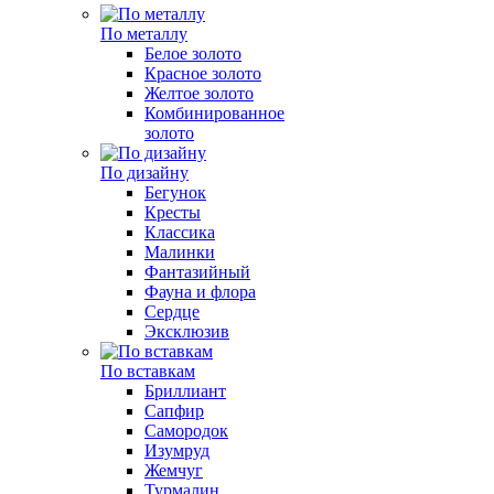
По металлу
Белое золото
Красное золото
Желтое золото
Комбинированное
золото
По дизайну
Бегунок
Кресты
Классика
Малинки
Фантазийный
Фауна и флора
Сердце
Эксклюзив
По вставкам
Бриллиант
Сапфир
Самородок
Изумруд
Жемчуг
Турмалин