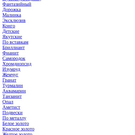
Фантазийный
Дорожка
Малинка
Эксклюзив
Конго
Детские
Якутские
По вставкам
Бриллиант
Фианит
Самородок
Хромдиопсид
Изумруд
Жемчуг
Гранат
Турмалин
Аквамарин
Танзанит
Опал
Аметист
Подвески
По металлу
Белое золото
Красное золото
Желтое золото