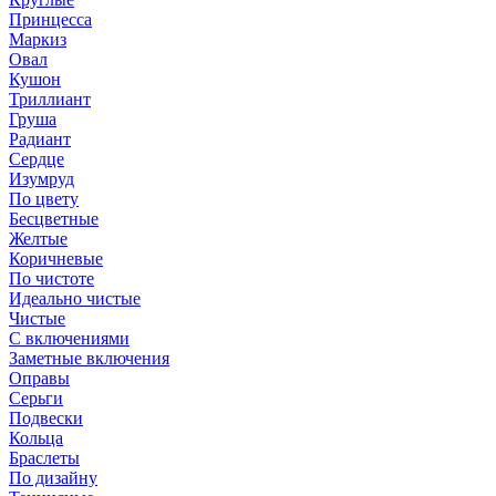
Принцесса
Маркиз
Овал
Кушон
Триллиант
Груша
Радиант
Сердце
Изумруд
По цвету
Бесцветные
Желтые
Коричневые
По чистоте
Идеально чистые
Чистые
С включениями
Заметные включения
Оправы
Серьги
Подвески
Кольца
Браслеты
По дизайну