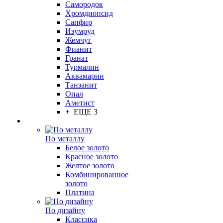
Самородок
Хромдиопсид
Сапфир
Изумруд
Жемчуг
Фианит
Гранат
Турмалин
Аквамарин
Танзанит
Опал
Аметист
+ ЕЩЕ 3
По металлу
Белое золото
Красное золото
Желтое золото
Комбинированное
золото
Платина
По дизайну
Классика