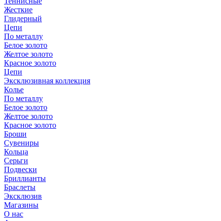
Теннисные
Жесткие
Глидерный
Цепи
По металлу
Белое золото
Желтое золото
Красное золото
Цепи
Эксклюзивная коллекция
Колье
По металлу
Белое золото
Желтое золото
Красное золото
Броши
Сувениры
Кольца
Серьги
Подвески
Бриллианты
Браслеты
Эксклюзив
Магазины
О нас