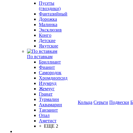
Пусеты
(гвоздики)
Фантазийный
Дорожка
Малинка
Эксклюзив
Конго
Детские
Якутские
По вставкам
Бриллиант
Фианит
Самородок
Хромдиопсид
Изумруд
Жемчуг
Гранат
Турмалин
Кольца
Серьги
Подвески
Б
Аквамарин
Танзанит
Опал
Аметист
+ ЕЩЕ 2