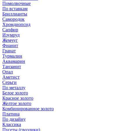
Помолвочные
По вставкам
Бриллианты
Самородок
Хромдиопсид
Сапфир
Изумруд
Жемчуг
Фианит
Гранат
Турмалин
Аквамарин
Танзанит
Опал
Аметист
Серьги
По металлу
Белое золото
Красное золото
Желтое золото
Комбинированное золото
Платина
По дизайну
Классика
Пусеты (гвоздики)