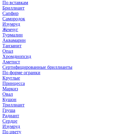
По вставкам
Бриллиант
Сапфир
Самородок
Изумруд
Жемчуг
Турмалин
Аквамарин
Танзанит
Опал
Хромдиопсид
Аметист
Сертифицированные бриллианты
По форме огранки
Круглые
Принцесса
Маркиз
Овал
Кушон
Триллиант
Груша
Радиант
Сердце
Изумруд
По цвету