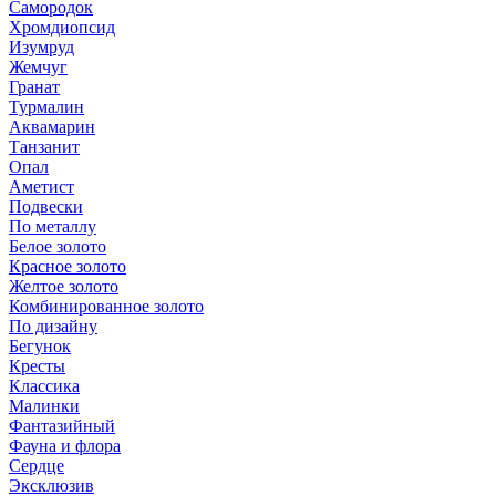
Самородок
Хромдиопсид
Изумруд
Жемчуг
Гранат
Турмалин
Аквамарин
Танзанит
Опал
Аметист
Подвески
По металлу
Белое золото
Красное золото
Желтое золото
Комбинированное золото
По дизайну
Бегунок
Кресты
Классика
Малинки
Фантазийный
Фауна и флора
Сердце
Эксклюзив