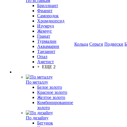
По вставкам
Бриллиант
Фианит
Самородок
Хромдиопсид
Изумруд
Жемчуг
Гранат
Турмалин
Кольца
Серьги
Подвески
Б
Аквамарин
Танзанит
Опал
Аметист
+ ЕЩЕ 2
По металлу
Белое золото
Красное золото
Желтое золото
Комбинированное
золото
По дизайну
Бегунок