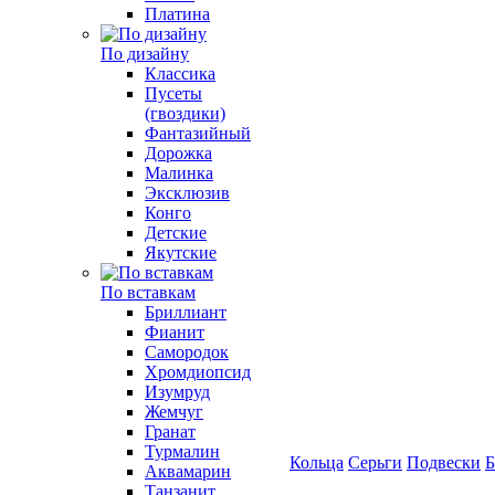
Платина
По дизайну
Классика
Пусеты
(гвоздики)
Фантазийный
Дорожка
Малинка
Эксклюзив
Конго
Детские
Якутские
По вставкам
Бриллиант
Фианит
Самородок
Хромдиопсид
Изумруд
Жемчуг
Гранат
Турмалин
Кольца
Серьги
Подвески
Б
Аквамарин
Танзанит