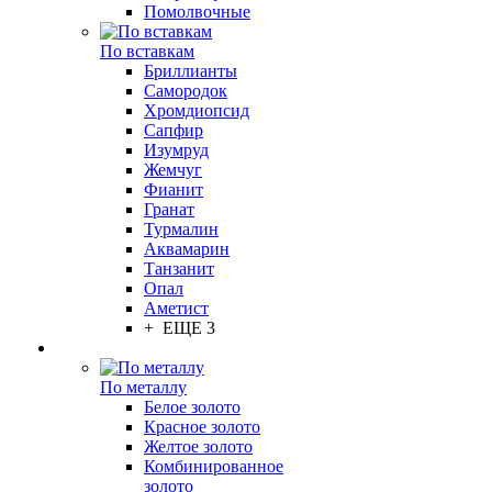
Помолвочные
По вставкам
Бриллианты
Самородок
Хромдиопсид
Сапфир
Изумруд
Жемчуг
Фианит
Гранат
Турмалин
Аквамарин
Танзанит
Опал
Аметист
+ ЕЩЕ 3
По металлу
Белое золото
Красное золото
Желтое золото
Комбинированное
золото