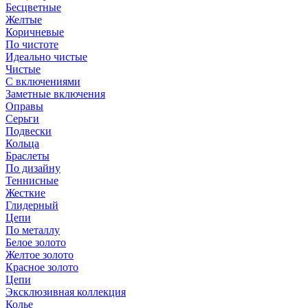
Бесцветные
Желтые
Коричневые
По чистоте
Идеально чистые
Чистые
С включениями
Заметные включения
Оправы
Серьги
Подвески
Кольца
Браслеты
По дизайну
Теннисные
Жесткие
Глидерный
Цепи
По металлу
Белое золото
Желтое золото
Красное золото
Цепи
Эксклюзивная коллекция
Колье