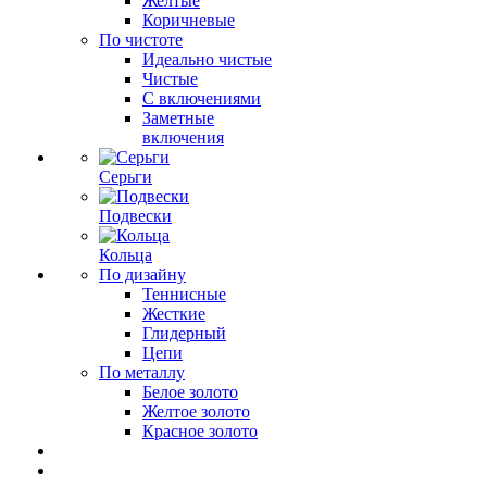
Желтые
Коричневые
По чистоте
Идеально чистые
Чистые
С включениями
Заметные
включения
Серьги
Подвески
Кольца
По дизайну
Теннисные
Жесткие
Глидерный
Цепи
По металлу
Белое золото
Желтое золото
Красное золото