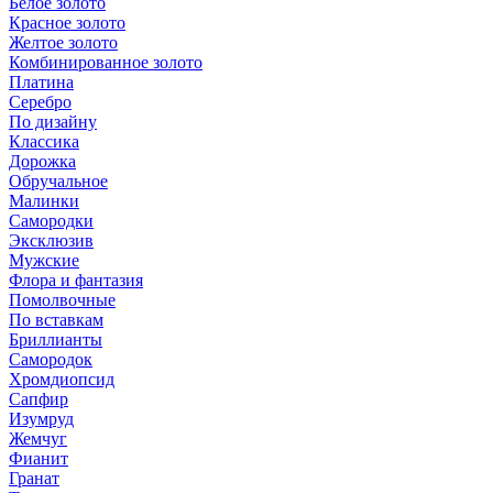
Белое золото
Красное золото
Желтое золото
Комбинированное золото
Платина
Серебро
По дизайну
Классика
Дорожка
Обручальное
Малинки
Самородки
Эксклюзив
Мужские
Флора и фантазия
Помолвочные
По вставкам
Бриллианты
Самородок
Хромдиопсид
Сапфир
Изумруд
Жемчуг
Фианит
Гранат