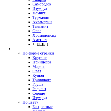
Самородок
Изумруд
Жемчуг
Турмалин
Аквамарин
Танзанит
Опал
Хромдиопсид
Аметист
+ ЕЩЕ 1
По форме огранки
Круглые
Принцесса
Маркиз
Овал
Кушон
Триллиант
Груша
Радиант
Сердце
Изумруд
По цвету
Бесцветные