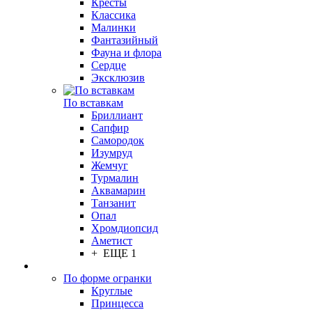
Кресты
Классика
Малинки
Фантазийный
Фауна и флора
Сердце
Эксклюзив
По вставкам
Бриллиант
Сапфир
Самородок
Изумруд
Жемчуг
Турмалин
Аквамарин
Танзанит
Опал
Хромдиопсид
Аметист
+ ЕЩЕ 1
По форме огранки
Круглые
Принцесса