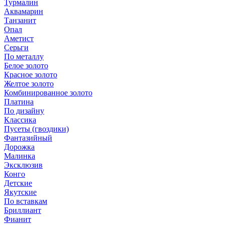
Турмалин
Аквамарин
Танзанит
Опал
Аметист
Серьги
По металлу
Белое золото
Красное золото
Желтое золото
Комбинированное золото
Платина
По дизайну
Классика
Пусеты (гвоздики)
Фантазийный
Дорожка
Малинка
Эксклюзив
Конго
Детские
Якутские
По вставкам
Бриллиант
Фианит