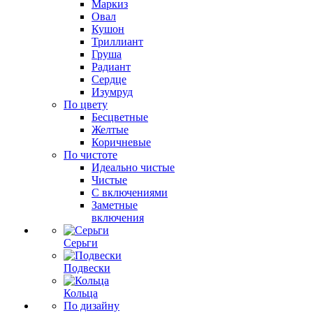
Маркиз
Овал
Кушон
Триллиант
Груша
Радиант
Сердце
Изумруд
По цвету
Бесцветные
Желтые
Коричневые
По чистоте
Идеально чистые
Чистые
С включениями
Заметные
включения
Серьги
Подвески
Кольца
По дизайну