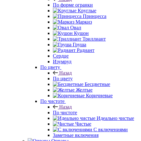
По форме огранки
Круглые
Принцесса
Маркиз
Овал
Кушон
Триллиант
Груша
Радиант
Сердце
Изумруд
По цвету
Назад
По цвету
Бесцветные
Желтые
Коричневые
По чистоте
Назад
По чистоте
Идеально чистые
Чистые
С включениями
Заметные включения
Оправы