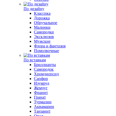
По дизайну
Классика
Дорожка
Обручальное
Малинки
Самородки
Эксклюзив
Мужские
Флора и фантазия
Помолвочные
По вставкам
Бриллианты
Самородок
Хромдиопсид
Сапфир
Изумруд
Жемчуг
Фианит
Гранат
Турмалин
Аквамарин
Танзанит
Опал