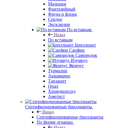
Малинки
Фантазийный
Фауна и флора
Сердце
Эксклюзив
По вставкам
Назад
По вставкам
Бриллиант
Сапфир
Самородок
Изумруд
Жемчуг
Турмалин
Аквамарин
Танзанит
Опал
Хромдиопсид
Аметист
Сертифицированные бриллианты
Назад
Сертифицированные бриллианты
По форме огранки
Назад