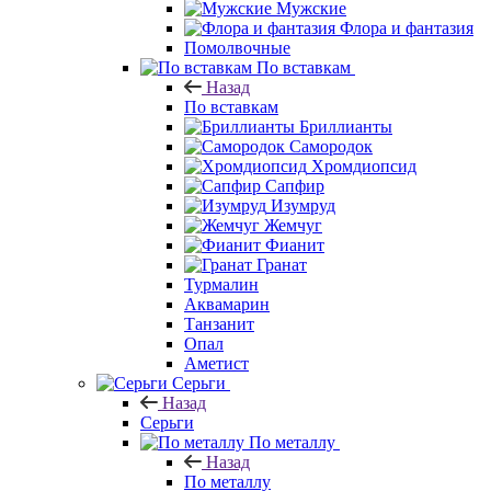
Мужские
Флора и фантазия
Помолвочные
По вставкам
Назад
По вставкам
Бриллианты
Самородок
Хромдиопсид
Сапфир
Изумруд
Жемчуг
Фианит
Гранат
Турмалин
Аквамарин
Танзанит
Опал
Аметист
Серьги
Назад
Серьги
По металлу
Назад
По металлу