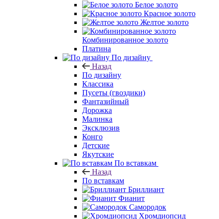
Белое золото
Красное золото
Желтое золото
Комбинированное золото
Платина
По дизайну
Назад
По дизайну
Классика
Пусеты (гвоздики)
Фантазийный
Дорожка
Малинка
Эксклюзив
Конго
Детские
Якутские
По вставкам
Назад
По вставкам
Бриллиант
Фианит
Самородок
Хромдиопсид