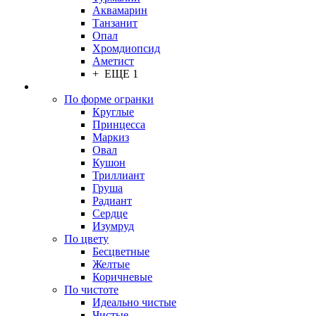
Аквамарин
Танзанит
Опал
Хромдиопсид
Аметист
+ ЕЩЕ 1
По форме огранки
Круглые
Принцесса
Маркиз
Овал
Кушон
Триллиант
Груша
Радиант
Сердце
Изумруд
По цвету
Бесцветные
Желтые
Коричневые
По чистоте
Идеально чистые
Чистые