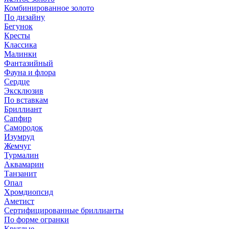
Комбинированное золото
По дизайну
Бегунок
Кресты
Классика
Малинки
Фантазийный
Фауна и флора
Сердце
Эксклюзив
По вставкам
Бриллиант
Сапфир
Самородок
Изумруд
Жемчуг
Турмалин
Аквамарин
Танзанит
Опал
Хромдиопсид
Аметист
Сертифицированные бриллианты
По форме огранки
Круглые