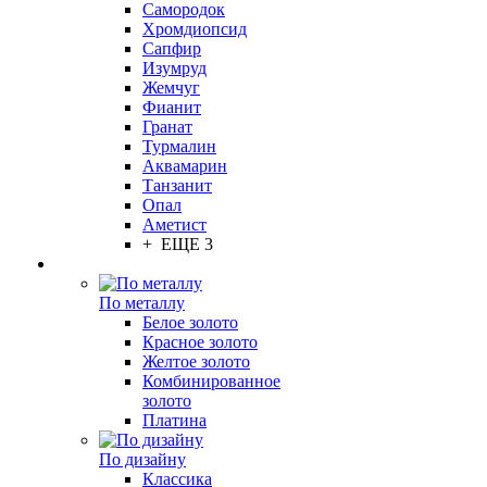
Самородок
Хромдиопсид
Сапфир
Изумруд
Жемчуг
Фианит
Гранат
Турмалин
Аквамарин
Танзанит
Опал
Аметист
+ ЕЩЕ 3
По металлу
Белое золото
Красное золото
Желтое золото
Комбинированное
золото
Платина
По дизайну
Классика