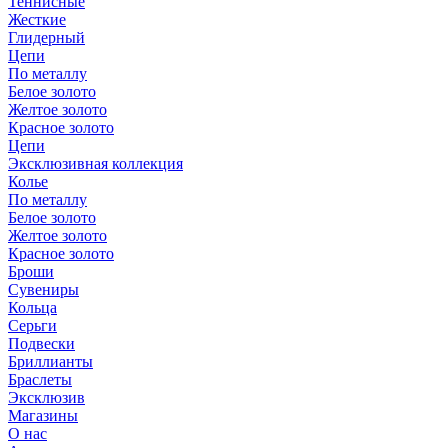
Теннисные
Жесткие
Глидерный
Цепи
По металлу
Белое золото
Желтое золото
Красное золото
Цепи
Эксклюзивная коллекция
Колье
По металлу
Белое золото
Желтое золото
Красное золото
Броши
Сувениры
Кольца
Серьги
Подвески
Бриллианты
Браслеты
Эксклюзив
Магазины
О нас