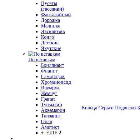
Пусеты
(гвоздики)
Фантазийный
Дорожка
Малинка
Эксклюзив
Конго
Детские
Якутские
По вставкам
Бриллиант
Фианит
Самородок
Хромдиопсид
Изумруд
Жемчуг
Гранат
Турмалин
Кольца
Серьги
Подвески
Б
Аквамарин
Танзанит
Опал
Аметист
+ ЕЩЕ 2