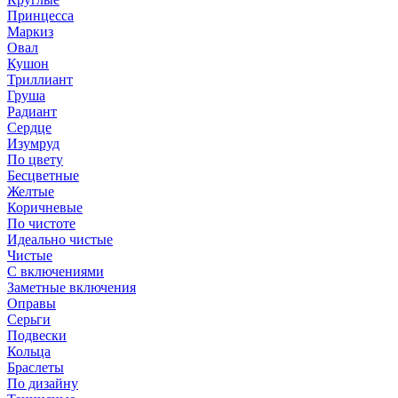
Принцесса
Маркиз
Овал
Кушон
Триллиант
Груша
Радиант
Сердце
Изумруд
По цвету
Бесцветные
Желтые
Коричневые
По чистоте
Идеально чистые
Чистые
С включениями
Заметные включения
Оправы
Серьги
Подвески
Кольца
Браслеты
По дизайну