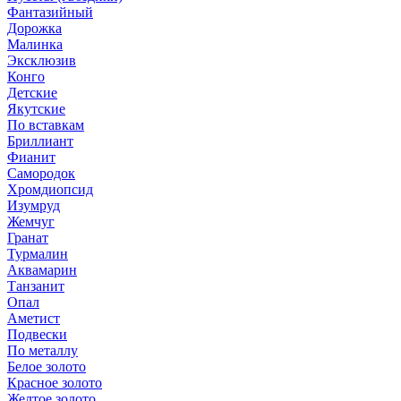
Фантазийный
Дорожка
Малинка
Эксклюзив
Конго
Детские
Якутские
По вставкам
Бриллиант
Фианит
Самородок
Хромдиопсид
Изумруд
Жемчуг
Гранат
Турмалин
Аквамарин
Танзанит
Опал
Аметист
Подвески
По металлу
Белое золото
Красное золото
Желтое золото