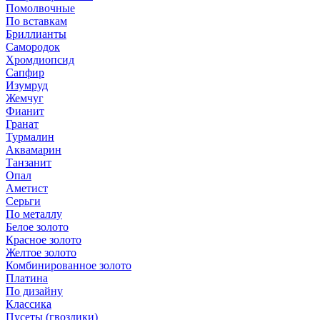
Помолвочные
По вставкам
Бриллианты
Самородок
Хромдиопсид
Сапфир
Изумруд
Жемчуг
Фианит
Гранат
Турмалин
Аквамарин
Танзанит
Опал
Аметист
Серьги
По металлу
Белое золото
Красное золото
Желтое золото
Комбинированное золото
Платина
По дизайну
Классика
Пусеты (гвоздики)