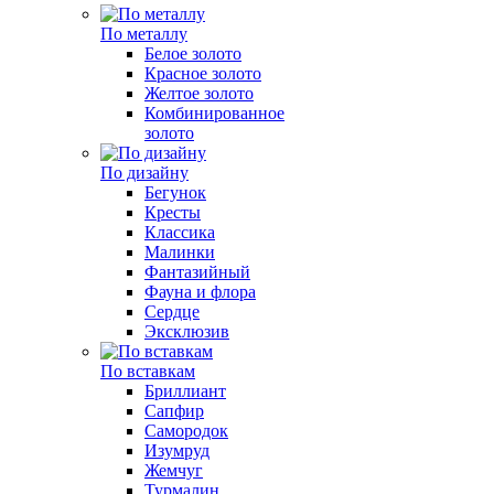
По металлу
Белое золото
Красное золото
Желтое золото
Комбинированное
золото
По дизайну
Бегунок
Кресты
Классика
Малинки
Фантазийный
Фауна и флора
Сердце
Эксклюзив
По вставкам
Бриллиант
Сапфир
Самородок
Изумруд
Жемчуг
Турмалин