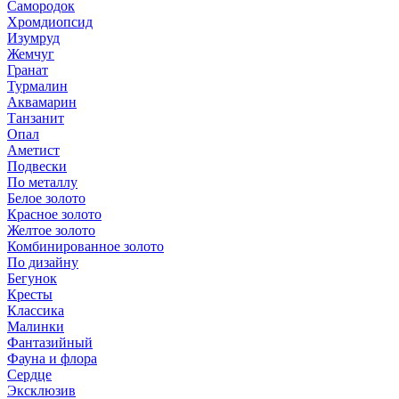
Самородок
Хромдиопсид
Изумруд
Жемчуг
Гранат
Турмалин
Аквамарин
Танзанит
Опал
Аметист
Подвески
По металлу
Белое золото
Красное золото
Желтое золото
Комбинированное золото
По дизайну
Бегунок
Кресты
Классика
Малинки
Фантазийный
Фауна и флора
Сердце
Эксклюзив