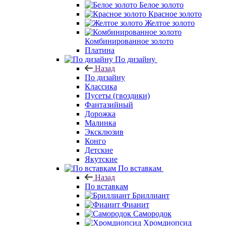
Белое золото
Красное золото
Желтое золото
Комбинированное золото
Платина
По дизайну
Назад
По дизайну
Классика
Пусеты (гвоздики)
Фантазийный
Дорожка
Малинка
Эксклюзив
Конго
Детские
Якутские
По вставкам
Назад
По вставкам
Бриллиант
Фианит
Самородок
Хромдиопсид