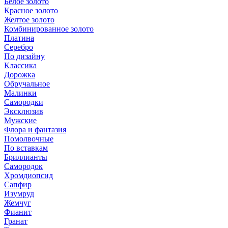
Белое золото
Красное золото
Желтое золото
Комбинированное золото
Платина
Серебро
По дизайну
Классика
Дорожка
Обручальное
Малинки
Самородки
Эксклюзив
Мужские
Флора и фантазия
Помолвочные
По вставкам
Бриллианты
Самородок
Хромдиопсид
Сапфир
Изумруд
Жемчуг
Фианит
Гранат