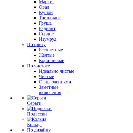
Маркиз
Овал
Кушон
Триллиант
Груша
Радиант
Сердце
Изумруд
По цвету
Бесцветные
Желтые
Коричневые
По чистоте
Идеально чистые
Чистые
С включениями
Заметные
включения
Серьги
Подвески
Кольца
По дизайну