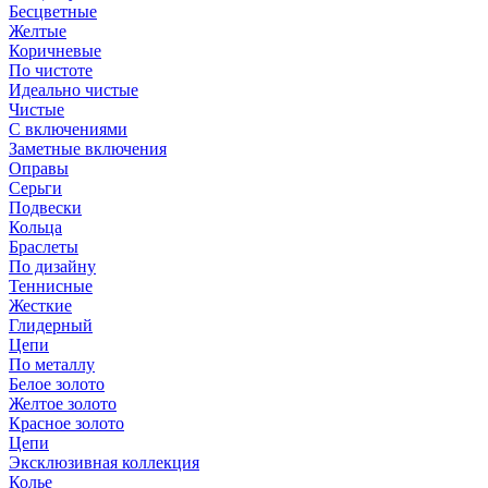
Бесцветные
Желтые
Коричневые
По чистоте
Идеально чистые
Чистые
С включениями
Заметные включения
Оправы
Серьги
Подвески
Кольца
Браслеты
По дизайну
Теннисные
Жесткие
Глидерный
Цепи
По металлу
Белое золото
Желтое золото
Красное золото
Цепи
Эксклюзивная коллекция
Колье