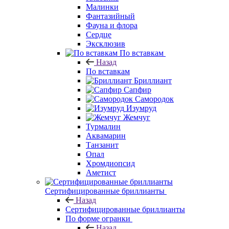
Малинки
Фантазийный
Фауна и флора
Сердце
Эксклюзив
По вставкам
Назад
По вставкам
Бриллиант
Сапфир
Самородок
Изумруд
Жемчуг
Турмалин
Аквамарин
Танзанит
Опал
Хромдиопсид
Аметист
Сертифицированные бриллианты
Назад
Сертифицированные бриллианты
По форме огранки
Назад