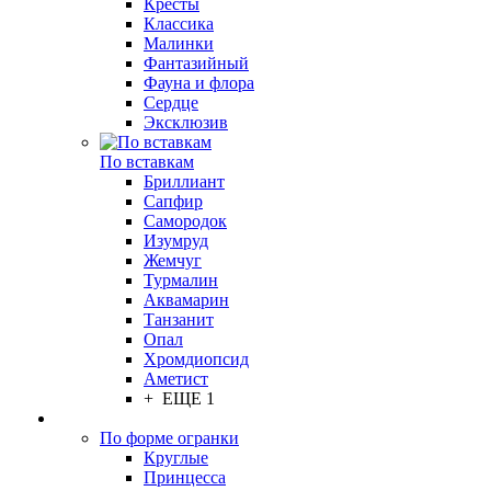
Кресты
Классика
Малинки
Фантазийный
Фауна и флора
Сердце
Эксклюзив
По вставкам
Бриллиант
Сапфир
Самородок
Изумруд
Жемчуг
Турмалин
Аквамарин
Танзанит
Опал
Хромдиопсид
Аметист
+ ЕЩЕ 1
По форме огранки
Круглые
Принцесса