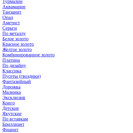
Турмалин
Аквамарин
Танзанит
Опал
Аметист
Серьги
По металлу
Белое золото
Красное золото
Желтое золото
Комбинированное золото
Платина
По дизайну
Классика
Пусеты (гвоздики)
Фантазийный
Дорожка
Малинка
Эксклюзив
Конго
Детские
Якутские
По вставкам
Бриллиант
Фианит