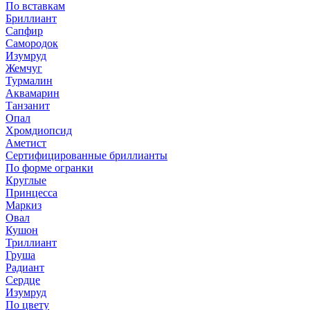
По вставкам
Бриллиант
Сапфир
Самородок
Изумруд
Жемчуг
Турмалин
Аквамарин
Танзанит
Опал
Хромдиопсид
Аметист
Сертифицированные бриллианты
По форме огранки
Круглые
Принцесса
Маркиз
Овал
Кушон
Триллиант
Груша
Радиант
Сердце
Изумруд
По цвету