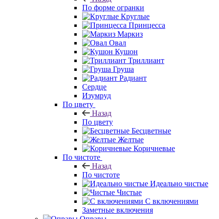
По форме огранки
Круглые
Принцесса
Маркиз
Овал
Кушон
Триллиант
Груша
Радиант
Сердце
Изумруд
По цвету
Назад
По цвету
Бесцветные
Желтые
Коричневые
По чистоте
Назад
По чистоте
Идеально чистые
Чистые
С включениями
Заметные включения
Оправы