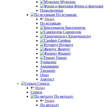
Мужские
Флора и фантазия
Помолвочные
По вставкам
Назад
По вставкам
Бриллианты
Самородок
Хромдиопсид
Сапфир
Изумруд
Жемчуг
Фианит
Гранат
Турмалин
Аквамарин
Танзанит
Опал
Аметист
Серьги
Назад
Серьги
По металлу
Назад
По металлу