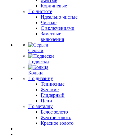
Желтые
Коричневые
По чистоте
Идеально чистые
Чистые
С включениями
Заметные
включения
Серьги
Подвески
Кольца
По дизайну
Теннисные
Жесткие
Глидерный
Цепи
По металлу
Белое золото
Желтое золото
Красное золото