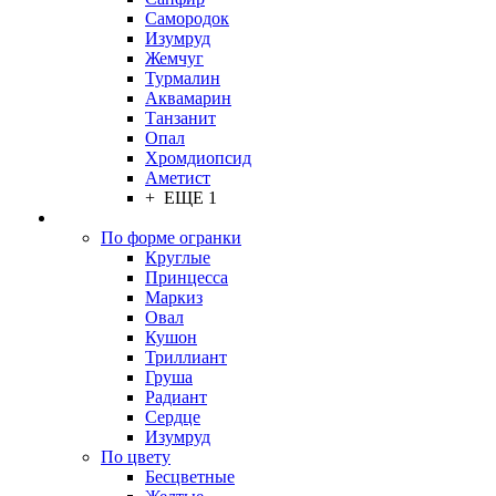
Самородок
Изумруд
Жемчуг
Турмалин
Аквамарин
Танзанит
Опал
Хромдиопсид
Аметист
+ ЕЩЕ 1
По форме огранки
Круглые
Принцесса
Маркиз
Овал
Кушон
Триллиант
Груша
Радиант
Сердце
Изумруд
По цвету
Бесцветные