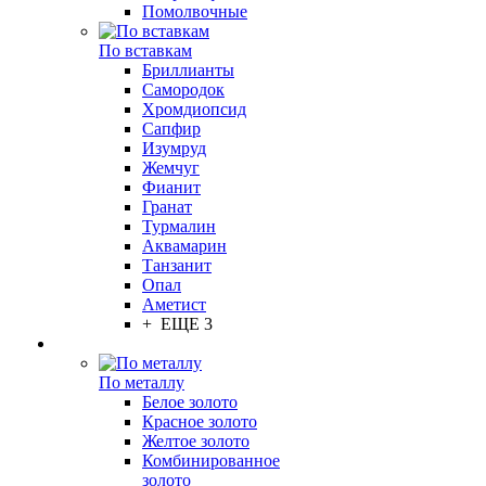
Помолвочные
По вставкам
Бриллианты
Самородок
Хромдиопсид
Сапфир
Изумруд
Жемчуг
Фианит
Гранат
Турмалин
Аквамарин
Танзанит
Опал
Аметист
+ ЕЩЕ 3
По металлу
Белое золото
Красное золото
Желтое золото
Комбинированное
золото