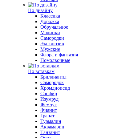
По дизайну
Классика
Дорожка
Обручальное
Малинки
Самородки
Эксклюзив
Мужские
Флора и фантазия
Помолвочные
По вставкам
Бриллианты
Самородок
Хромдиопсид
Сапфир
Изумруд
Жемчуг
Фианит
Гранат
Турмалин
Аквамарин
Танзанит
Опал