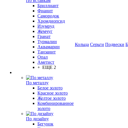
По вставкам
Бриллиант
Фианит
Самородок
Хромдиопсид
Изумруд
Жемчуг
Гранат
Турмалин
Кольца
Серьги
Подвески
Б
Аквамарин
Танзанит
Опал
Аметист
+ ЕЩЕ 2
По металлу
Белое золото
Красное золото
Желтое золото
Комбинированное
золото
По дизайну
Бегунок