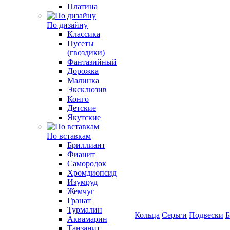
Платина
По дизайну
Классика
Пусеты
(гвоздики)
Фантазийный
Дорожка
Малинка
Эксклюзив
Конго
Детские
Якутские
По вставкам
Бриллиант
Фианит
Самородок
Хромдиопсид
Изумруд
Жемчуг
Гранат
Турмалин
Кольца
Серьги
Подвески
Б
Аквамарин
Танзанит