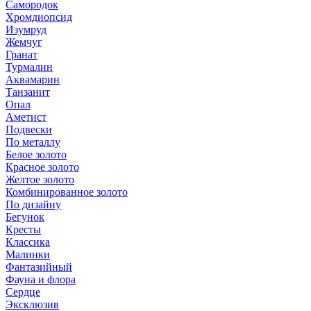
Самородок
Хромдиопсид
Изумруд
Жемчуг
Гранат
Турмалин
Аквамарин
Танзанит
Опал
Аметист
Подвески
По металлу
Белое золото
Красное золото
Желтое золото
Комбинированное золото
По дизайну
Бегунок
Кресты
Классика
Малинки
Фантазийный
Фауна и флора
Сердце
Эксклюзив