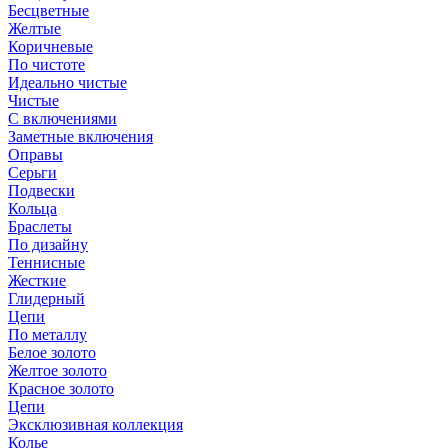
Бесцветные
Желтые
Коричневые
По чистоте
Идеально чистые
Чистые
С включениями
Заметные включения
Оправы
Серьги
Подвески
Кольца
Браслеты
По дизайну
Теннисные
Жесткие
Глидерный
Цепи
По металлу
Белое золото
Желтое золото
Красное золото
Цепи
Эксклюзивная коллекция
Колье