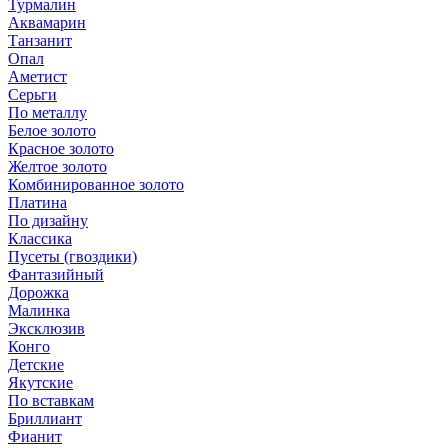
Турмалин
Аквамарин
Танзанит
Опал
Аметист
Серьги
По металлу
Белое золото
Красное золото
Желтое золото
Комбинированное золото
Платина
По дизайну
Классика
Пусеты (гвоздики)
Фантазийный
Дорожка
Малинка
Эксклюзив
Конго
Детские
Якутские
По вставкам
Бриллиант
Фианит