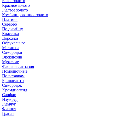
Белое золото
Красное золото
Желтое золото
Комбинированное золото
Платина
Серебро
По дизайну
Классика
Дорожка
Обручальное
Малинки
Самородки
Эксклюзив
Мужские
Флора и фантазия
Помолвочные
По вставкам
Бриллианты
Самородок
Хромдиопсид
Сапфир
Изумруд
Жемчуг
Фианит
Гранат