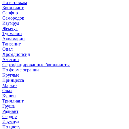
По вставкам
Бриллиант
Сапфир
Самородок
Изумруд
Жемчуг
Турмалин
Аквамарин
Танзанит
Опал
Хромдиопсид
Аметист
Сертифицированные бриллианты
По форме огранки
Круглые
Принцесса
Маркиз
Овал
Кушон
Триллиант
Груша
Радиант
Сердце
Изумруд
По цвету