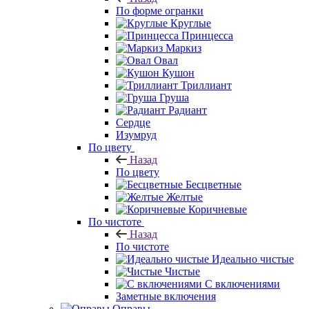
По форме огранки
Круглые
Принцесса
Маркиз
Овал
Кушон
Триллиант
Груша
Радиант
Сердце
Изумруд
По цвету
Назад
По цвету
Бесцветные
Желтые
Коричневые
По чистоте
Назад
По чистоте
Идеально чистые
Чистые
С включениями
Заметные включения
Оправы