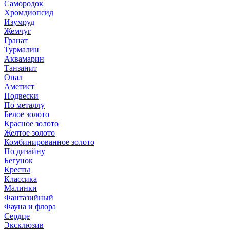
Самородок
Хромдиопсид
Изумруд
Жемчуг
Гранат
Турмалин
Аквамарин
Танзанит
Опал
Аметист
Подвески
По металлу
Белое золото
Красное золото
Желтое золото
Комбинированное золото
По дизайну
Бегунок
Кресты
Классика
Малинки
Фантазийный
Фауна и флора
Сердце
Эксклюзив