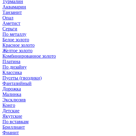
Турмалин
Аквамарин
Танзанит
Опал
Аметист
Серьги
По металлу
Белое золото
Красное золото
Желтое золото
Комбинированное золото
Платина
По дизайну
Классика
Пусеты (гвоздики)
Фантазийный
Дорожка
Малинка
Эксклюзив
Конго
Детские
Якутские
По вставкам
Бриллиант
Фианит