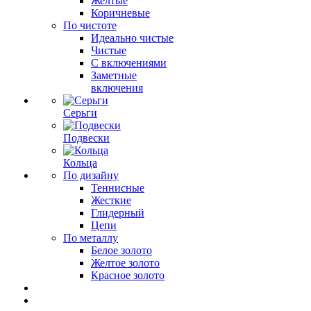
Желтые
Коричневые
По чистоте
Идеально чистые
Чистые
С включениями
Заметные
включения
Серьги
Подвески
Кольца
По дизайну
Теннисные
Жесткие
Глидерный
Цепи
По металлу
Белое золото
Желтое золото
Красное золото