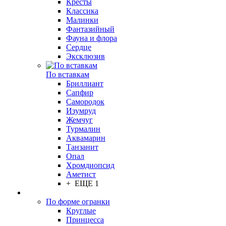
Кресты
Классика
Малинки
Фантазийный
Фауна и флора
Сердце
Эксклюзив
По вставкам
Бриллиант
Сапфир
Самородок
Изумруд
Жемчуг
Турмалин
Аквамарин
Танзанит
Опал
Хромдиопсид
Аметист
+ ЕЩЕ 1
По форме огранки
Круглые
Принцесса