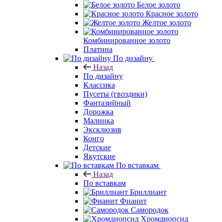
Белое золото
Красное золото
Желтое золото
Комбинированное золото
Платина
По дизайну
Назад
По дизайну
Классика
Пусеты (гвоздики)
Фантазийный
Дорожка
Малинка
Эксклюзив
Конго
Детские
Якутские
По вставкам
Назад
По вставкам
Бриллиант
Фианит
Самородок
Хромдиопсид