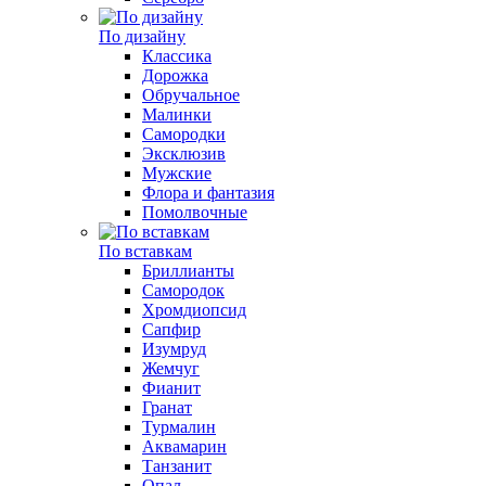
По дизайну
Классика
Дорожка
Обручальное
Малинки
Самородки
Эксклюзив
Мужские
Флора и фантазия
Помолвочные
По вставкам
Бриллианты
Самородок
Хромдиопсид
Сапфир
Изумруд
Жемчуг
Фианит
Гранат
Турмалин
Аквамарин
Танзанит
Опал