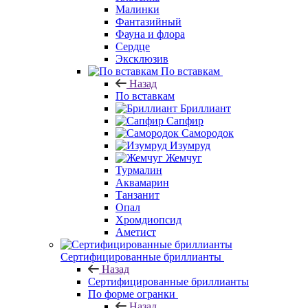
Малинки
Фантазийный
Фауна и флора
Сердце
Эксклюзив
По вставкам
Назад
По вставкам
Бриллиант
Сапфир
Самородок
Изумруд
Жемчуг
Турмалин
Аквамарин
Танзанит
Опал
Хромдиопсид
Аметист
Сертифицированные бриллианты
Назад
Сертифицированные бриллианты
По форме огранки
Назад