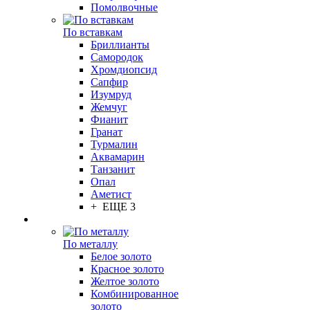
Помолвочные
По вставкам
Бриллианты
Самородок
Хромдиопсид
Сапфир
Изумруд
Жемчуг
Фианит
Гранат
Турмалин
Аквамарин
Танзанит
Опал
Аметист
+ ЕЩЕ 3
По металлу
Белое золото
Красное золото
Желтое золото
Комбинированное
золото