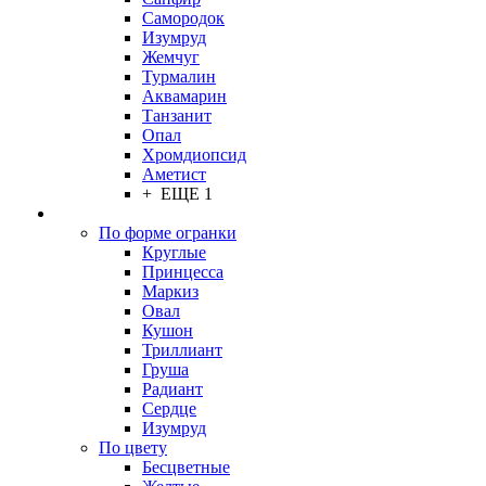
Самородок
Изумруд
Жемчуг
Турмалин
Аквамарин
Танзанит
Опал
Хромдиопсид
Аметист
+ ЕЩЕ 1
По форме огранки
Круглые
Принцесса
Маркиз
Овал
Кушон
Триллиант
Груша
Радиант
Сердце
Изумруд
По цвету
Бесцветные