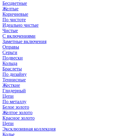
Бесцветные
Желтые
Коричневые
По чистоте
Идеально чистые
Чистые
С включениями
Заметные включения
Оправы
Серьги
Подвески
Кольца
Браслеты
По дизайну
Теннисные
Жесткие
Глидерный
Цепи
По металлу
Белое золото
Желтое золото
Красное золото
Цепи
Эксклюзивная коллекция
Колье