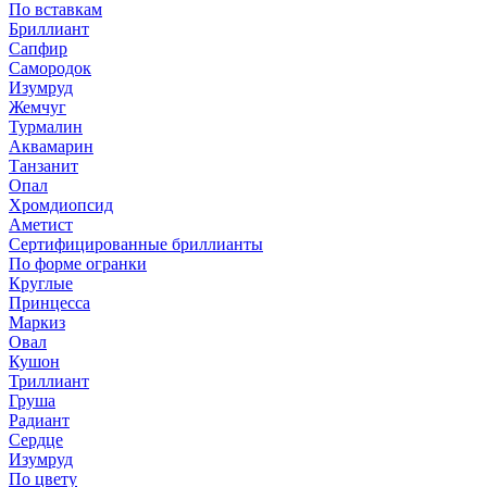
По вставкам
Бриллиант
Сапфир
Самородок
Изумруд
Жемчуг
Турмалин
Аквамарин
Танзанит
Опал
Хромдиопсид
Аметист
Сертифицированные бриллианты
По форме огранки
Круглые
Принцесса
Маркиз
Овал
Кушон
Триллиант
Груша
Радиант
Сердце
Изумруд
По цвету