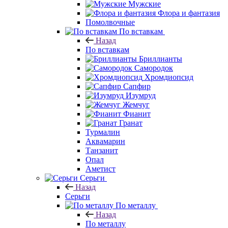
Мужские
Флора и фантазия
Помолвочные
По вставкам
Назад
По вставкам
Бриллианты
Самородок
Хромдиопсид
Сапфир
Изумруд
Жемчуг
Фианит
Гранат
Турмалин
Аквамарин
Танзанит
Опал
Аметист
Серьги
Назад
Серьги
По металлу
Назад
По металлу