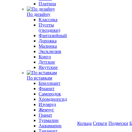
Платина
По дизайну
Классика
Пусеты
(гвоздики)
Фантазийный
Дорожка
Малинка
Эксклюзив
Конго
Детские
Якутские
По вставкам
Бриллиант
Фианит
Самородок
Хромдиопсид
Изумруд
Жемчуг
Гранат
Турмалин
Кольца
Серьги
Подвески
Б
Аквамарин
Танзанит