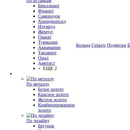
По вставкам
Бриллиант
Фианит
Самородок
Хромдиопсид
Изумруд
Жемчуг
Гранат
Турмалин
Кольца
Серьги
Подвески
Б
Аквамарин
Танзанит
Опал
Аметист
+ ЕЩЕ 2
По металлу
Белое золото
Красное золото
Желтое золото
Комбинированное
золото
По дизайну
Бегунок