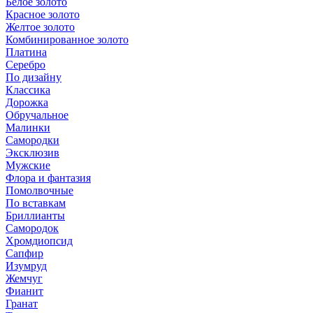
Белое золото
Красное золото
Желтое золото
Комбинированное золото
Платина
Серебро
По дизайну
Классика
Дорожка
Обручальное
Малинки
Самородки
Эксклюзив
Мужские
Флора и фантазия
Помолвочные
По вставкам
Бриллианты
Самородок
Хромдиопсид
Сапфир
Изумруд
Жемчуг
Фианит
Гранат