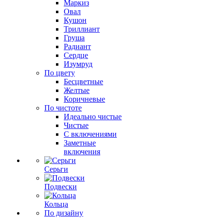
Маркиз
Овал
Кушон
Триллиант
Груша
Радиант
Сердце
Изумруд
По цвету
Бесцветные
Желтые
Коричневые
По чистоте
Идеально чистые
Чистые
С включениями
Заметные
включения
Серьги
Подвески
Кольца
По дизайну