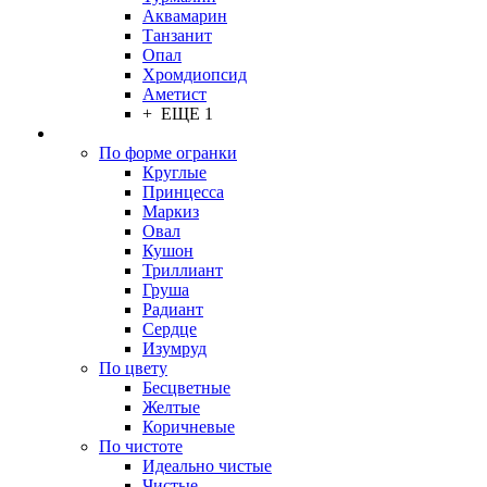
Аквамарин
Танзанит
Опал
Хромдиопсид
Аметист
+ ЕЩЕ 1
По форме огранки
Круглые
Принцесса
Маркиз
Овал
Кушон
Триллиант
Груша
Радиант
Сердце
Изумруд
По цвету
Бесцветные
Желтые
Коричневые
По чистоте
Идеально чистые
Чистые