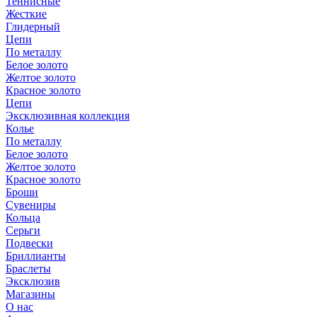
Теннисные
Жесткие
Глидерный
Цепи
По металлу
Белое золото
Желтое золото
Красное золото
Цепи
Эксклюзивная коллекция
Колье
По металлу
Белое золото
Желтое золото
Красное золото
Броши
Сувениры
Кольца
Серьги
Подвески
Бриллианты
Браслеты
Эксклюзив
Магазины
О нас