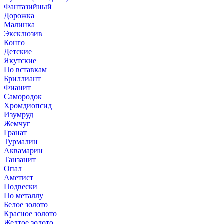
Фантазийный
Дорожка
Малинка
Эксклюзив
Конго
Детские
Якутские
По вставкам
Бриллиант
Фианит
Самородок
Хромдиопсид
Изумруд
Жемчуг
Гранат
Турмалин
Аквамарин
Танзанит
Опал
Аметист
Подвески
По металлу
Белое золото
Красное золото
Желтое золото