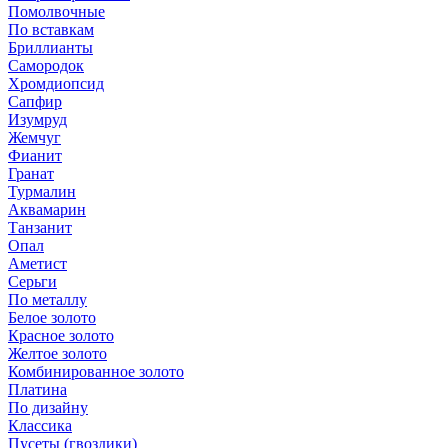
Помолвочные
По вставкам
Бриллианты
Самородок
Хромдиопсид
Сапфир
Изумруд
Жемчуг
Фианит
Гранат
Турмалин
Аквамарин
Танзанит
Опал
Аметист
Серьги
По металлу
Белое золото
Красное золото
Желтое золото
Комбинированное золото
Платина
По дизайну
Классика
Пусеты (гвоздики)