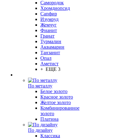
Самородок
Хромдиопсид
Сапфир
Изумруд
Жемчуг
Фианит
Гранат
Турмалин
Аквамарин
Танзанит
Опал
Аметист
+ ЕЩЕ 3
По металлу
Белое золото
Красное золото
Желтое золото
Комбинированное
золото
Платина
По дизайну
Классика