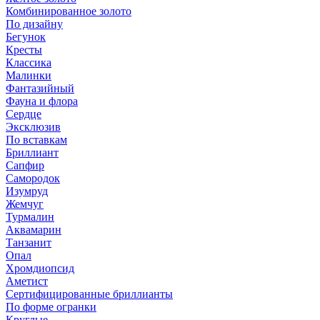
Комбинированное золото
По дизайну
Бегунок
Кресты
Классика
Малинки
Фантазийный
Фауна и флора
Сердце
Эксклюзив
По вставкам
Бриллиант
Сапфир
Самородок
Изумруд
Жемчуг
Турмалин
Аквамарин
Танзанит
Опал
Хромдиопсид
Аметист
Сертифицированные бриллианты
По форме огранки
Круглые