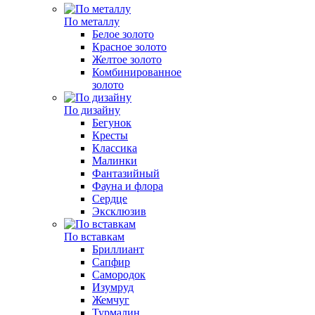
По металлу
Белое золото
Красное золото
Желтое золото
Комбинированное
золото
По дизайну
Бегунок
Кресты
Классика
Малинки
Фантазийный
Фауна и флора
Сердце
Эксклюзив
По вставкам
Бриллиант
Сапфир
Самородок
Изумруд
Жемчуг
Турмалин