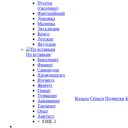
Пусеты
(гвоздики)
Фантазийный
Дорожка
Малинка
Эксклюзив
Конго
Детские
Якутские
По вставкам
Бриллиант
Фианит
Самородок
Хромдиопсид
Изумруд
Жемчуг
Гранат
Турмалин
Кольца
Серьги
Подвески
Б
Аквамарин
Танзанит
Опал
Аметист
+ ЕЩЕ 2