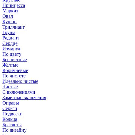
Принцесса
Маркиз
Овал
Кушон
Триллиант
Груша
Радиант
Сердце
Изумруд
По цвету
Бесцветные
Желтые
Коричневые
По чистоте
Идеально чистые
Чистые
С включениями
Заметные включения
Оправы
Серьги
Подвески
Кольца
Браслеты
По дизайну