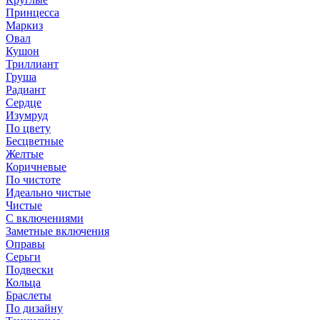
Принцесса
Маркиз
Овал
Кушон
Триллиант
Груша
Радиант
Сердце
Изумруд
По цвету
Бесцветные
Желтые
Коричневые
По чистоте
Идеально чистые
Чистые
С включениями
Заметные включения
Оправы
Серьги
Подвески
Кольца
Браслеты
По дизайну