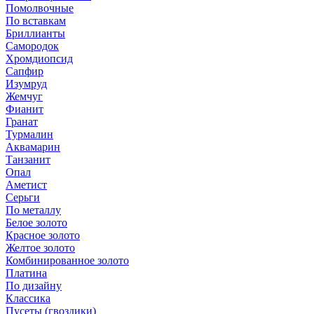
Помолвочные
По вставкам
Бриллианты
Самородок
Хромдиопсид
Сапфир
Изумруд
Жемчуг
Фианит
Гранат
Турмалин
Аквамарин
Танзанит
Опал
Аметист
Серьги
По металлу
Белое золото
Красное золото
Желтое золото
Комбинированное золото
Платина
По дизайну
Классика
Пусеты (гвоздики)