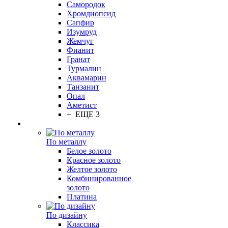
Самородок
Хромдиопсид
Сапфир
Изумруд
Жемчуг
Фианит
Гранат
Турмалин
Аквамарин
Танзанит
Опал
Аметист
+ ЕЩЕ 3
По металлу
Белое золото
Красное золото
Желтое золото
Комбинированное
золото
Платина
По дизайну
Классика