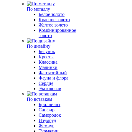
По металлу
Белое золото
Красное золото
Желтое золото
Комбинированное
золото
По дизайну
Бегунок
Кресты
Классика
Малинки
Фантазийный
Фауна и флора
Сердце
Эксклюзив
По вставкам
Бриллиант
Сапфир
Самородок
Изумруд
Жемчуг
Турмалин