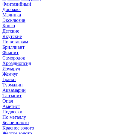
Фантазийный
Дорожка
Малинка
Эксклюзив
Конго
Детские
Якутские
По вставкам
Бриллиант
Фианит
Самородок
Хромдиопсид
Изумруд
Жемчуг
Гранат
Турмалин
Аквамарин
Танзанит
Опал
Аметист
Подвески
По металлу
Белое золото
Красное золото
Желтое золото