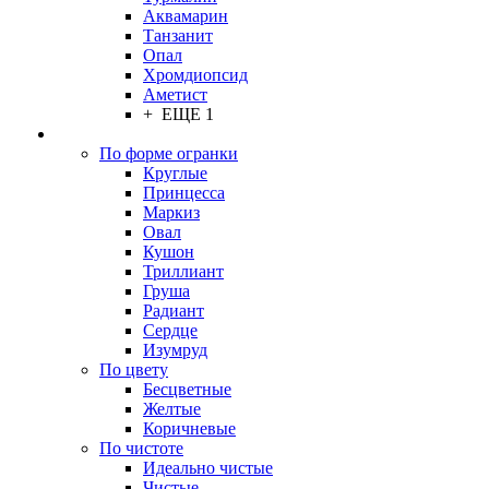
Аквамарин
Танзанит
Опал
Хромдиопсид
Аметист
+ ЕЩЕ 1
По форме огранки
Круглые
Принцесса
Маркиз
Овал
Кушон
Триллиант
Груша
Радиант
Сердце
Изумруд
По цвету
Бесцветные
Желтые
Коричневые
По чистоте
Идеально чистые
Чистые