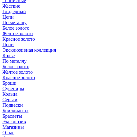
Теннисные
Жесткие
Глидерный
Цепи
По металлу
Белое золото
Желтое золото
Красное золото
Цепи
Эксклюзивная коллекция
Колье
По металлу
Белое золото
Желтое золото
Красное золото
Броши
Сувениры
Кольца
Серьги
Подвески
Бриллианты
Браслеты
Эксклюзив
Магазины
О нас