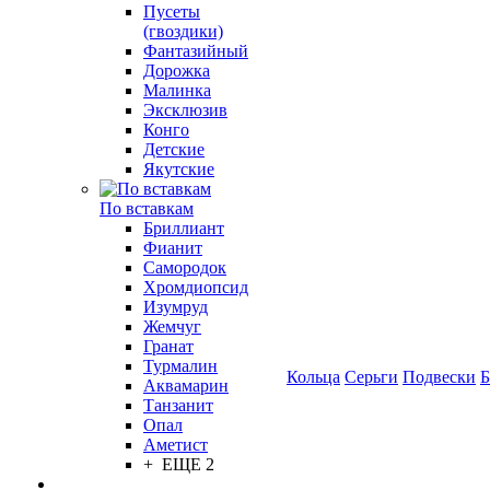
Пусеты
(гвоздики)
Фантазийный
Дорожка
Малинка
Эксклюзив
Конго
Детские
Якутские
По вставкам
Бриллиант
Фианит
Самородок
Хромдиопсид
Изумруд
Жемчуг
Гранат
Турмалин
Кольца
Серьги
Подвески
Б
Аквамарин
Танзанит
Опал
Аметист
+ ЕЩЕ 2