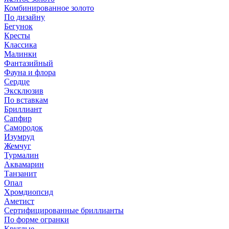
Комбинированное золото
По дизайну
Бегунок
Кресты
Классика
Малинки
Фантазийный
Фауна и флора
Сердце
Эксклюзив
По вставкам
Бриллиант
Сапфир
Самородок
Изумруд
Жемчуг
Турмалин
Аквамарин
Танзанит
Опал
Хромдиопсид
Аметист
Сертифицированные бриллианты
По форме огранки
Круглые