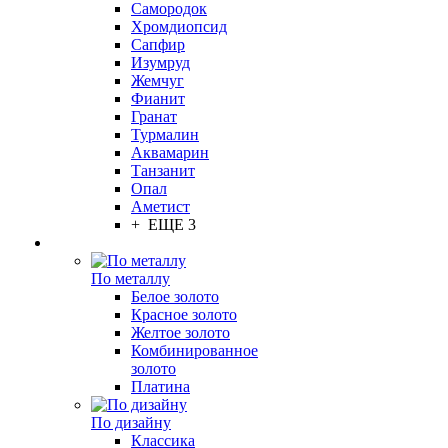
Самородок
Хромдиопсид
Сапфир
Изумруд
Жемчуг
Фианит
Гранат
Турмалин
Аквамарин
Танзанит
Опал
Аметист
+ ЕЩЕ 3
По металлу
Белое золото
Красное золото
Желтое золото
Комбинированное
золото
Платина
По дизайну
Классика