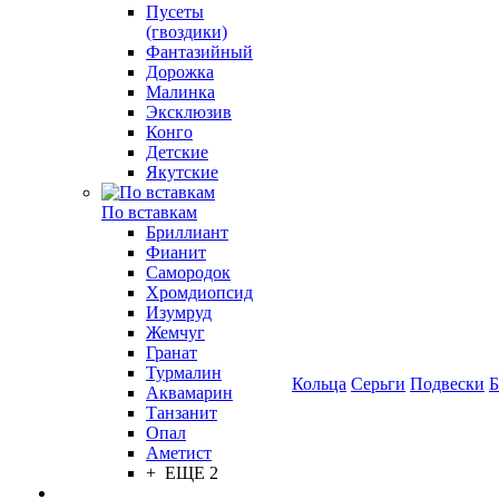
Пусеты
(гвоздики)
Фантазийный
Дорожка
Малинка
Эксклюзив
Конго
Детские
Якутские
По вставкам
Бриллиант
Фианит
Самородок
Хромдиопсид
Изумруд
Жемчуг
Гранат
Турмалин
Кольца
Серьги
Подвески
Б
Аквамарин
Танзанит
Опал
Аметист
+ ЕЩЕ 2