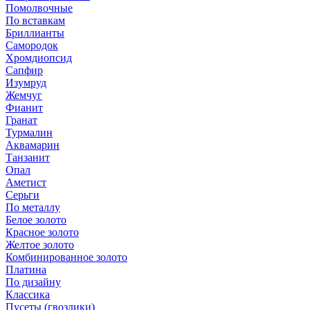
Помолвочные
По вставкам
Бриллианты
Самородок
Хромдиопсид
Сапфир
Изумруд
Жемчуг
Фианит
Гранат
Турмалин
Аквамарин
Танзанит
Опал
Аметист
Серьги
По металлу
Белое золото
Красное золото
Желтое золото
Комбинированное золото
Платина
По дизайну
Классика
Пусеты (гвоздики)