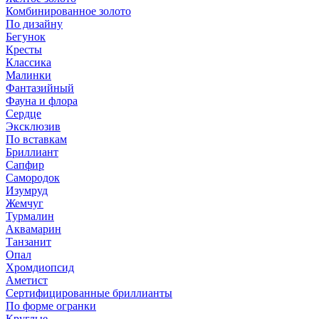
Комбинированное золото
По дизайну
Бегунок
Кресты
Классика
Малинки
Фантазийный
Фауна и флора
Сердце
Эксклюзив
По вставкам
Бриллиант
Сапфир
Самородок
Изумруд
Жемчуг
Турмалин
Аквамарин
Танзанит
Опал
Хромдиопсид
Аметист
Сертифицированные бриллианты
По форме огранки
Круглые