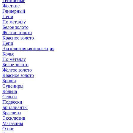
Теннисные
Жесткие
Глидерный
Цепи
По металлу
Белое золото
Желтое золото
Красное золото
Цепи
Эксклюзивная коллекция
Колье
По металлу
Белое золото
Желтое золото
Красное золото
Броши
Сувениры
Кольца
Серьги
Подвески
Бриллианты
Браслеты
Эксклюзив
Магазины
О нас