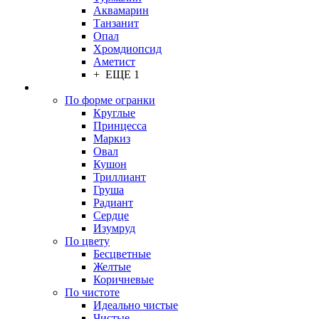
Аквамарин
Танзанит
Опал
Хромдиопсид
Аметист
+ ЕЩЕ 1
По форме огранки
Круглые
Принцесса
Маркиз
Овал
Кушон
Триллиант
Груша
Радиант
Сердце
Изумруд
По цвету
Бесцветные
Желтые
Коричневые
По чистоте
Идеально чистые
Чистые