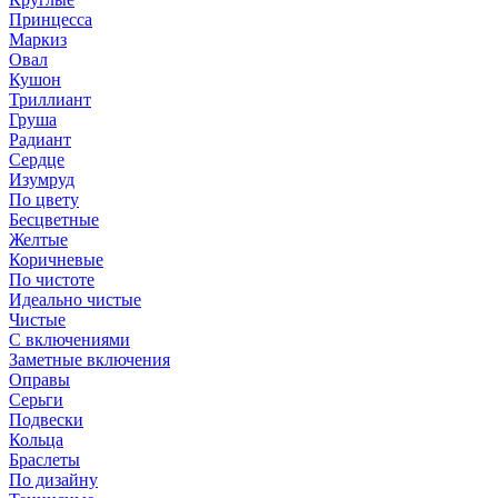
Принцесса
Маркиз
Овал
Кушон
Триллиант
Груша
Радиант
Сердце
Изумруд
По цвету
Бесцветные
Желтые
Коричневые
По чистоте
Идеально чистые
Чистые
С включениями
Заметные включения
Оправы
Серьги
Подвески
Кольца
Браслеты
По дизайну