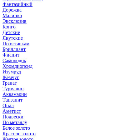
Фантазийный
Дорожка
Малинка
Эксклюзив
Конго
Детские
Якутские
По вставкам
Бриллиант
Фианит
Самородок
Хромдиопсид
Изумруд
Жемчуг
Гранат
Турмалин
Аквамарин
Танзанит
Опал
Аметист
Подвески
По металлу
Белое золото
Красное золото
Желтое золото