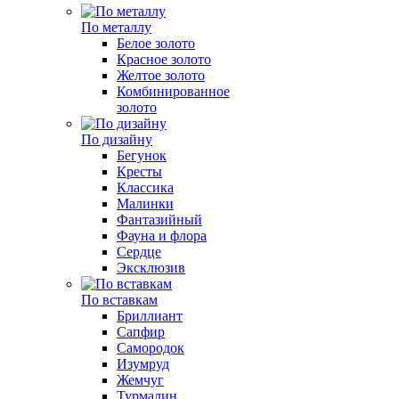
По металлу
Белое золото
Красное золото
Желтое золото
Комбинированное
золото
По дизайну
Бегунок
Кресты
Классика
Малинки
Фантазийный
Фауна и флора
Сердце
Эксклюзив
По вставкам
Бриллиант
Сапфир
Самородок
Изумруд
Жемчуг
Турмалин