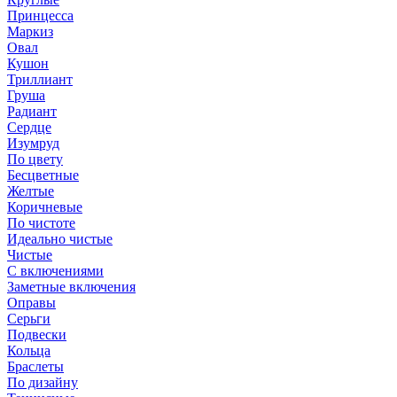
Принцесса
Маркиз
Овал
Кушон
Триллиант
Груша
Радиант
Сердце
Изумруд
По цвету
Бесцветные
Желтые
Коричневые
По чистоте
Идеально чистые
Чистые
С включениями
Заметные включения
Оправы
Серьги
Подвески
Кольца
Браслеты
По дизайну