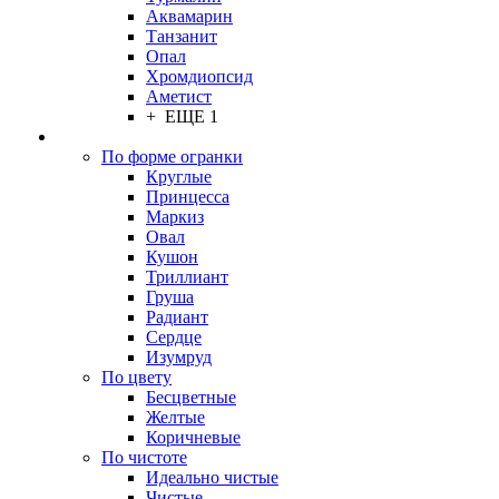
Аквамарин
Танзанит
Опал
Хромдиопсид
Аметист
+ ЕЩЕ 1
По форме огранки
Круглые
Принцесса
Маркиз
Овал
Кушон
Триллиант
Груша
Радиант
Сердце
Изумруд
По цвету
Бесцветные
Желтые
Коричневые
По чистоте
Идеально чистые
Чистые