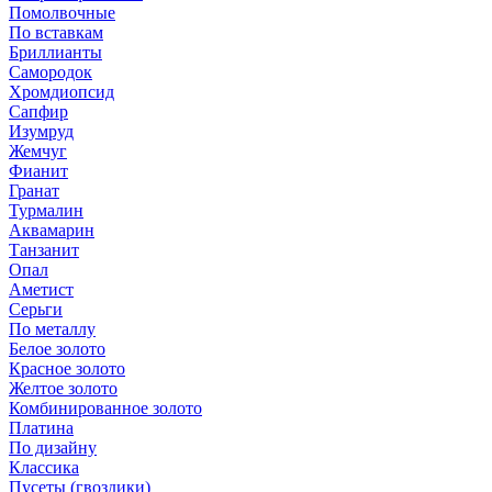
Помолвочные
По вставкам
Бриллианты
Самородок
Хромдиопсид
Сапфир
Изумруд
Жемчуг
Фианит
Гранат
Турмалин
Аквамарин
Танзанит
Опал
Аметист
Серьги
По металлу
Белое золото
Красное золото
Желтое золото
Комбинированное золото
Платина
По дизайну
Классика
Пусеты (гвоздики)