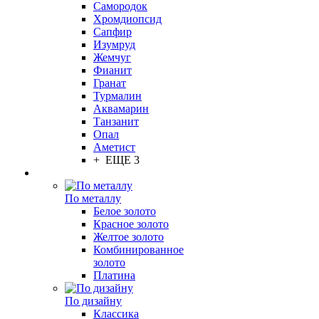
Самородок
Хромдиопсид
Сапфир
Изумруд
Жемчуг
Фианит
Гранат
Турмалин
Аквамарин
Танзанит
Опал
Аметист
+ ЕЩЕ 3
По металлу
Белое золото
Красное золото
Желтое золото
Комбинированное
золото
Платина
По дизайну
Классика