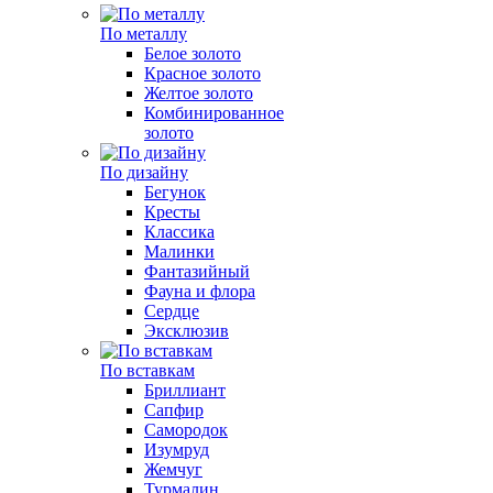
По металлу
Белое золото
Красное золото
Желтое золото
Комбинированное
золото
По дизайну
Бегунок
Кресты
Классика
Малинки
Фантазийный
Фауна и флора
Сердце
Эксклюзив
По вставкам
Бриллиант
Сапфир
Самородок
Изумруд
Жемчуг
Турмалин