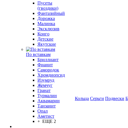
Пусеты
(гвоздики)
Фантазийный
Дорожка
Малинка
Эксклюзив
Конго
Детские
Якутские
По вставкам
Бриллиант
Фианит
Самородок
Хромдиопсид
Изумруд
Жемчуг
Гранат
Турмалин
Кольца
Серьги
Подвески
Б
Аквамарин
Танзанит
Опал
Аметист
+ ЕЩЕ 2