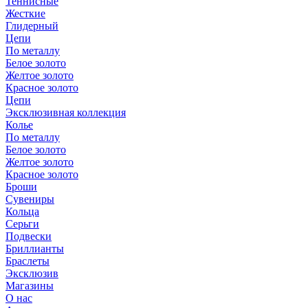
Теннисные
Жесткие
Глидерный
Цепи
По металлу
Белое золото
Желтое золото
Красное золото
Цепи
Эксклюзивная коллекция
Колье
По металлу
Белое золото
Желтое золото
Красное золото
Броши
Сувениры
Кольца
Серьги
Подвески
Бриллианты
Браслеты
Эксклюзив
Магазины
О нас