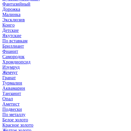
Фантазийный
Дорожка
Малинка
Эксклюзив
Конго
Детские
Якутские
По вставкам
Бриллиант
Фианит
Самородок
Хромдиопсид
Изумруд
Жемчуг
Гранат
Турмалин
Аквамарин
Танзанит
Опал
Аметист
Подвески
По металлу
Белое золото
Красное золото
Желтое золото