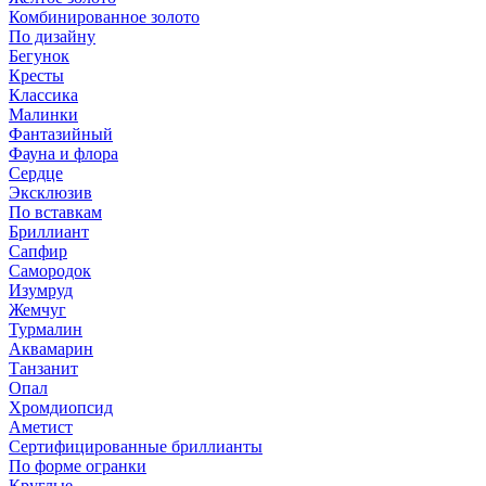
Комбинированное золото
По дизайну
Бегунок
Кресты
Классика
Малинки
Фантазийный
Фауна и флора
Сердце
Эксклюзив
По вставкам
Бриллиант
Сапфир
Самородок
Изумруд
Жемчуг
Турмалин
Аквамарин
Танзанит
Опал
Хромдиопсид
Аметист
Сертифицированные бриллианты
По форме огранки
Круглые