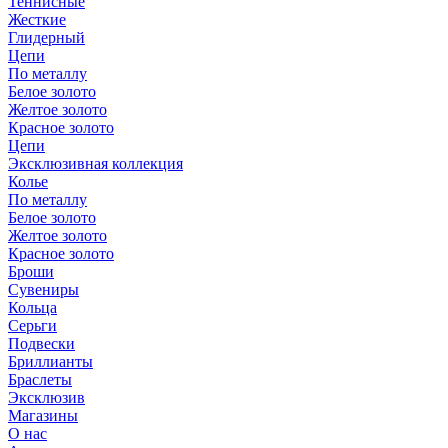
Теннисные
Жесткие
Глидерный
Цепи
По металлу
Белое золото
Желтое золото
Красное золото
Цепи
Эксклюзивная коллекция
Колье
По металлу
Белое золото
Желтое золото
Красное золото
Броши
Сувениры
Кольца
Серьги
Подвески
Бриллианты
Браслеты
Эксклюзив
Магазины
О нас