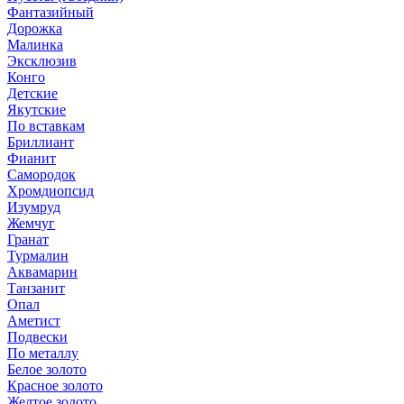
Фантазийный
Дорожка
Малинка
Эксклюзив
Конго
Детские
Якутские
По вставкам
Бриллиант
Фианит
Самородок
Хромдиопсид
Изумруд
Жемчуг
Гранат
Турмалин
Аквамарин
Танзанит
Опал
Аметист
Подвески
По металлу
Белое золото
Красное золото
Желтое золото