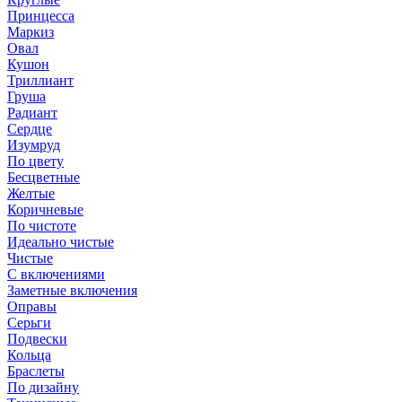
Принцесса
Маркиз
Овал
Кушон
Триллиант
Груша
Радиант
Сердце
Изумруд
По цвету
Бесцветные
Желтые
Коричневые
По чистоте
Идеально чистые
Чистые
С включениями
Заметные включения
Оправы
Серьги
Подвески
Кольца
Браслеты
По дизайну