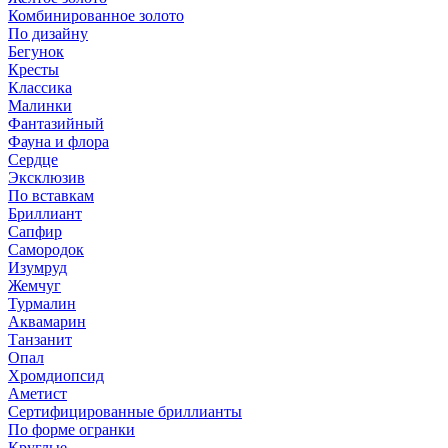
Комбинированное золото
По дизайну
Бегунок
Кресты
Классика
Малинки
Фантазийный
Фауна и флора
Сердце
Эксклюзив
По вставкам
Бриллиант
Сапфир
Самородок
Изумруд
Жемчуг
Турмалин
Аквамарин
Танзанит
Опал
Хромдиопсид
Аметист
Сертифицированные бриллианты
По форме огранки
Круглые