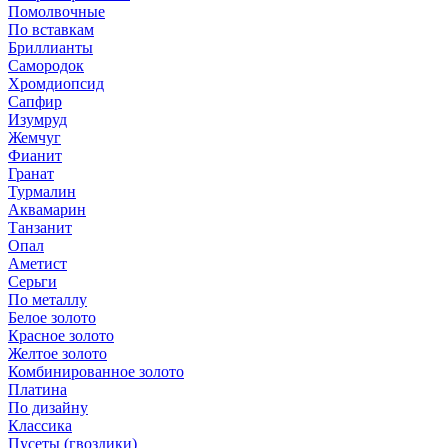
Помолвочные
По вставкам
Бриллианты
Самородок
Хромдиопсид
Сапфир
Изумруд
Жемчуг
Фианит
Гранат
Турмалин
Аквамарин
Танзанит
Опал
Аметист
Серьги
По металлу
Белое золото
Красное золото
Желтое золото
Комбинированное золото
Платина
По дизайну
Классика
Пусеты (гвоздики)