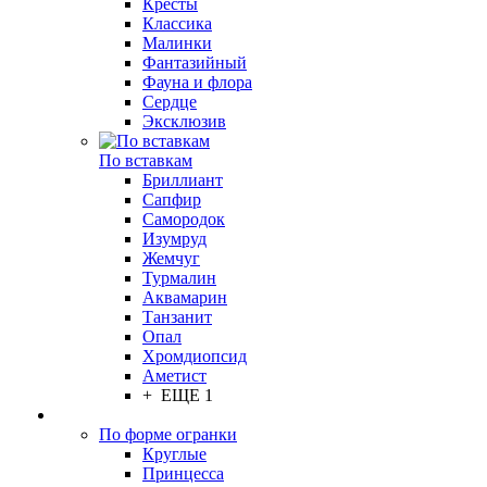
Кресты
Классика
Малинки
Фантазийный
Фауна и флора
Сердце
Эксклюзив
По вставкам
Бриллиант
Сапфир
Самородок
Изумруд
Жемчуг
Турмалин
Аквамарин
Танзанит
Опал
Хромдиопсид
Аметист
+ ЕЩЕ 1
По форме огранки
Круглые
Принцесса