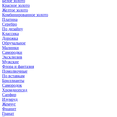
Белое золото
Красное золото
Желтое золото
Комбинированное золото
Платина
Серебро
По дизайну
Классика
Дорожка
Обручальное
Малинки
Самородки
Эксклюзив
Мужские
Флора и фантазия
Помолвочные
По вставкам
Бриллианты
Самородок
Хромдиопсид
Сапфир
Изумруд
Жемчуг
Фианит
Гранат