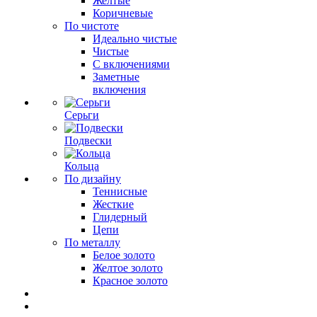
Желтые
Коричневые
По чистоте
Идеально чистые
Чистые
С включениями
Заметные
включения
Серьги
Подвески
Кольца
По дизайну
Теннисные
Жесткие
Глидерный
Цепи
По металлу
Белое золото
Желтое золото
Красное золото