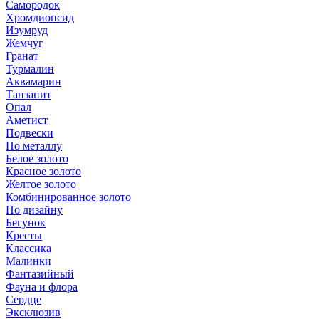
Самородок
Хромдиопсид
Изумруд
Жемчуг
Гранат
Турмалин
Аквамарин
Танзанит
Опал
Аметист
Подвески
По металлу
Белое золото
Красное золото
Желтое золото
Комбинированное золото
По дизайну
Бегунок
Кресты
Классика
Малинки
Фантазийный
Фауна и флора
Сердце
Эксклюзив