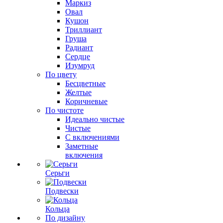
Маркиз
Овал
Кушон
Триллиант
Груша
Радиант
Сердце
Изумруд
По цвету
Бесцветные
Желтые
Коричневые
По чистоте
Идеально чистые
Чистые
С включениями
Заметные
включения
Серьги
Подвески
Кольца
По дизайну