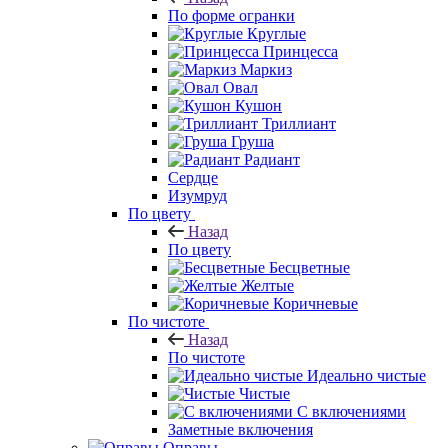
По форме огранки
Круглые
Принцесса
Маркиз
Овал
Кушон
Триллиант
Груша
Радиант
Сердце
Изумруд
По цвету
Назад
По цвету
Бесцветные
Желтые
Коричневые
По чистоте
Назад
По чистоте
Идеально чистые
Чистые
С включениями
Заметные включения
Оправы