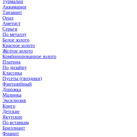
Турмалин
Аквамарин
Танзанит
Опал
Аметист
Серьги
По металлу
Белое золото
Красное золото
Желтое золото
Комбинированное золото
Платина
По дизайну
Классика
Пусеты (гвоздики)
Фантазийный
Дорожка
Малинка
Эксклюзив
Конго
Детские
Якутские
По вставкам
Бриллиант
Фианит