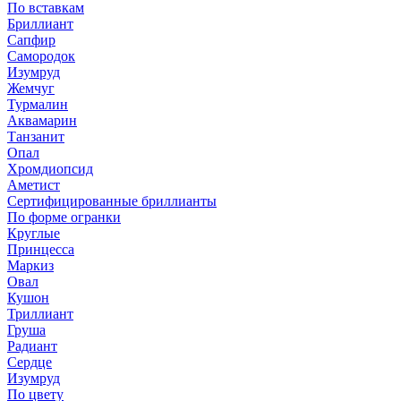
По вставкам
Бриллиант
Сапфир
Самородок
Изумруд
Жемчуг
Турмалин
Аквамарин
Танзанит
Опал
Хромдиопсид
Аметист
Сертифицированные бриллианты
По форме огранки
Круглые
Принцесса
Маркиз
Овал
Кушон
Триллиант
Груша
Радиант
Сердце
Изумруд
По цвету