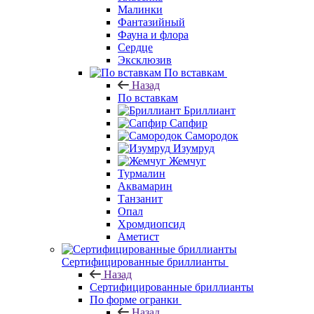
Малинки
Фантазийный
Фауна и флора
Сердце
Эксклюзив
По вставкам
Назад
По вставкам
Бриллиант
Сапфир
Самородок
Изумруд
Жемчуг
Турмалин
Аквамарин
Танзанит
Опал
Хромдиопсид
Аметист
Сертифицированные бриллианты
Назад
Сертифицированные бриллианты
По форме огранки
Назад