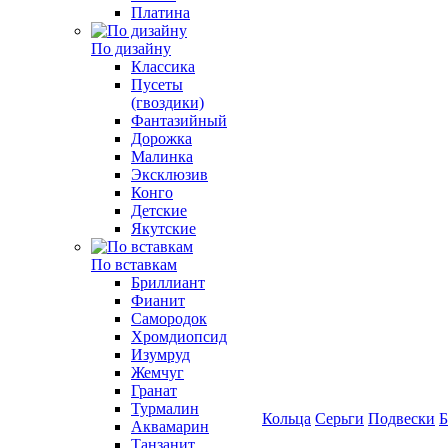
Платина
По дизайну
Классика
Пусеты
(гвоздики)
Фантазийный
Дорожка
Малинка
Эксклюзив
Конго
Детские
Якутские
По вставкам
Бриллиант
Фианит
Самородок
Хромдиопсид
Изумруд
Жемчуг
Гранат
Турмалин
Кольца
Серьги
Подвески
Б
Аквамарин
Танзанит