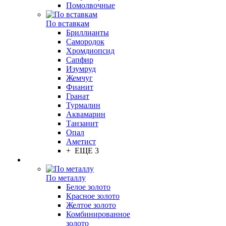
Помолвочные
По вставкам
Бриллианты
Самородок
Хромдиопсид
Сапфир
Изумруд
Жемчуг
Фианит
Гранат
Турмалин
Аквамарин
Танзанит
Опал
Аметист
+ ЕЩЕ 3
По металлу
Белое золото
Красное золото
Желтое золото
Комбинированное
золото