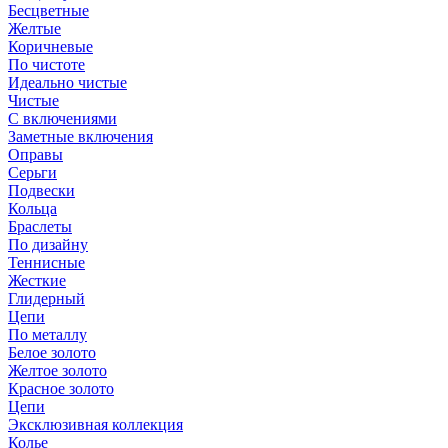
Бесцветные
Желтые
Коричневые
По чистоте
Идеально чистые
Чистые
С включениями
Заметные включения
Оправы
Серьги
Подвески
Кольца
Браслеты
По дизайну
Теннисные
Жесткие
Глидерный
Цепи
По металлу
Белое золото
Желтое золото
Красное золото
Цепи
Эксклюзивная коллекция
Колье