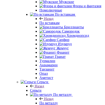
Мужские
Флора и фантазия
Помолвочные
По вставкам
Назад
По вставкам
Бриллианты
Самородок
Хромдиопсид
Сапфир
Изумруд
Жемчуг
Фианит
Гранат
Турмалин
Аквамарин
Танзанит
Опал
Аметист
Серьги
Назад
Серьги
По металлу
Назад
По металлу