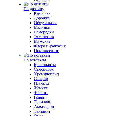
По дизайну
Классика
Дорожка
Обручальное
Малинки
Самородки
Эксклюзив
Мужские
Флора и фантазия
Помолвочные
По вставкам
Бриллианты
Самородок
Хромдиопсид
Сапфир
Изумруд
Жемчуг
Фианит
Гранат
Турмалин
Аквамарин
Танзанит
Опал