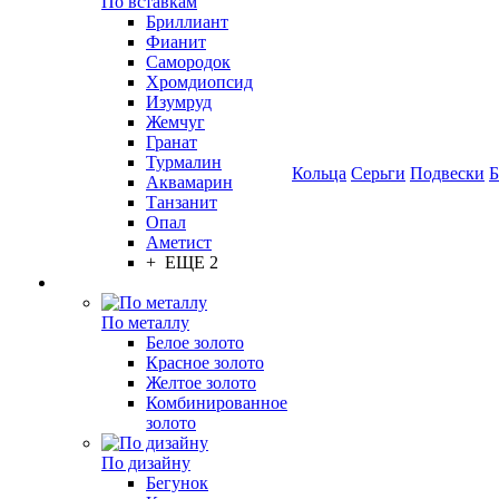
По вставкам
Бриллиант
Фианит
Самородок
Хромдиопсид
Изумруд
Жемчуг
Гранат
Турмалин
Кольца
Серьги
Подвески
Б
Аквамарин
Танзанит
Опал
Аметист
+ ЕЩЕ 2
По металлу
Белое золото
Красное золото
Желтое золото
Комбинированное
золото
По дизайну
Бегунок