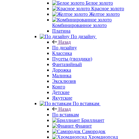
Белое золото
Красное золото
Желтое золото
Комбинированное золото
Платина
По дизайну
Назад
По дизайну
Классика
Пусеты (гвоздики)
Фантазийный
Дорожка
Малинка
Эксклюзив
Конго
Детские
Якутские
По вставкам
Назад
По вставкам
Бриллиант
Фианит
Самородок
Хромдиопсид