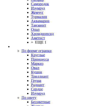
Самородок
Изумруд
Жемчуг
Турмалин
Аквамарин
Танзанит
Опал
Хромдиопсид
Аметист
+ ЕЩЕ 1
По форме огранки
Круглые
Принцесса
Маркиз
Овал
Кушон
Триллиант
Груша
Радиант
Сердце
Изумруд
По цвету
Бесцветные