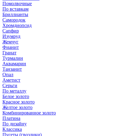
Помолвочные
По вставкам
Бриллианты
Самородок
Хромдиопсид
Сапфир
Изумруд
Жемчуг
Фианит
Гранат
Турмалин
Аквамарин
Танзанит
Опал
Аметист
Серьги
По металлу
Белое золото
Красное золото
Желтое золото
Комбинированное золото
Платина
По дизайну
Классика
Пусеты (гвоздики)