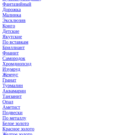
Фантазийный
Дорожка
Малинка
Эксклюзив
Конго
Детские
Якутские
По вставкам
Бриллиант
Фианит
Самородок
Хромдиопсид
Изумруд
Жемчуг
Гранат
Турмалин
Аквамарин
Танзанит
Опал
Аметист
Подвески
По металлу
Белое золото
Красное золото
Желтое золото