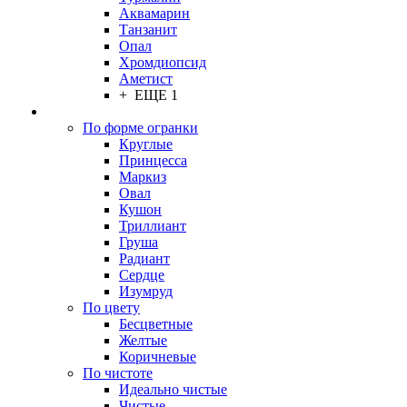
Аквамарин
Танзанит
Опал
Хромдиопсид
Аметист
+ ЕЩЕ 1
По форме огранки
Круглые
Принцесса
Маркиз
Овал
Кушон
Триллиант
Груша
Радиант
Сердце
Изумруд
По цвету
Бесцветные
Желтые
Коричневые
По чистоте
Идеально чистые
Чистые