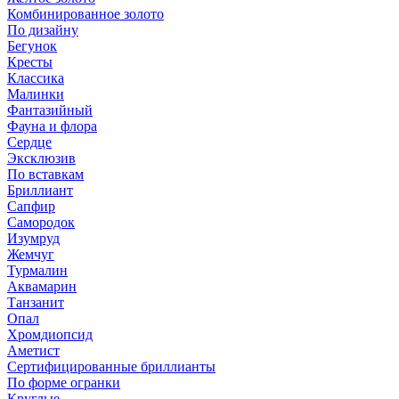
Комбинированное золото
По дизайну
Бегунок
Кресты
Классика
Малинки
Фантазийный
Фауна и флора
Сердце
Эксклюзив
По вставкам
Бриллиант
Сапфир
Самородок
Изумруд
Жемчуг
Турмалин
Аквамарин
Танзанит
Опал
Хромдиопсид
Аметист
Сертифицированные бриллианты
По форме огранки
Круглые