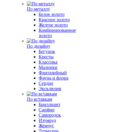
По металлу
Белое золото
Красное золото
Желтое золото
Комбинированное
золото
По дизайну
Бегунок
Кресты
Классика
Малинки
Фантазийный
Фауна и флора
Сердце
Эксклюзив
По вставкам
Бриллиант
Сапфир
Самородок
Изумруд
Жемчуг
Турмалин