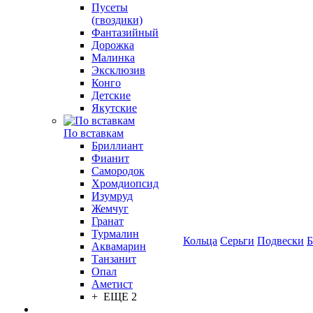
Пусеты
(гвоздики)
Фантазийный
Дорожка
Малинка
Эксклюзив
Конго
Детские
Якутские
По вставкам
Бриллиант
Фианит
Самородок
Хромдиопсид
Изумруд
Жемчуг
Гранат
Турмалин
Кольца
Серьги
Подвески
Б
Аквамарин
Танзанит
Опал
Аметист
+ ЕЩЕ 2