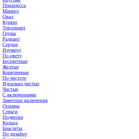
Принцесса
Маркиз
Овал
Кушон
Триллиант
Груша
Радиант
Сердце
Изумруд
По цвету
Бесцветные
Желтые
Коричневые
По чистоте
Идеально чистые
Чистые
С включениями
Заметные включения
Оправы
Серьги
Подвески
Кольца
Браслеты
По дизайну