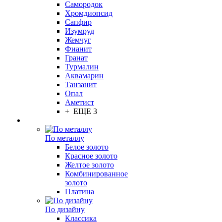
Самородок
Хромдиопсид
Сапфир
Изумруд
Жемчуг
Фианит
Гранат
Турмалин
Аквамарин
Танзанит
Опал
Аметист
+ ЕЩЕ 3
По металлу
Белое золото
Красное золото
Желтое золото
Комбинированное
золото
Платина
По дизайну
Классика