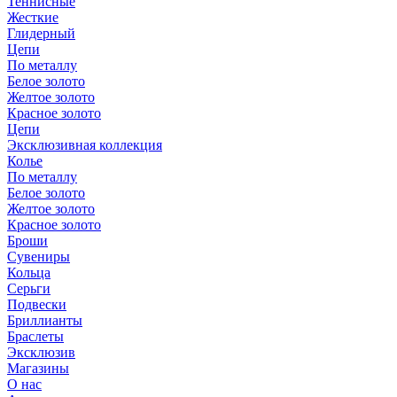
Теннисные
Жесткие
Глидерный
Цепи
По металлу
Белое золото
Желтое золото
Красное золото
Цепи
Эксклюзивная коллекция
Колье
По металлу
Белое золото
Желтое золото
Красное золото
Броши
Сувениры
Кольца
Серьги
Подвески
Бриллианты
Браслеты
Эксклюзив
Магазины
О нас