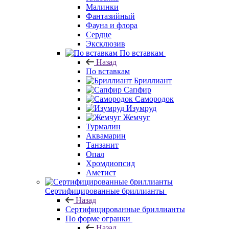
Малинки
Фантазийный
Фауна и флора
Сердце
Эксклюзив
По вставкам
Назад
По вставкам
Бриллиант
Сапфир
Самородок
Изумруд
Жемчуг
Турмалин
Аквамарин
Танзанит
Опал
Хромдиопсид
Аметист
Сертифицированные бриллианты
Назад
Сертифицированные бриллианты
По форме огранки
Назад