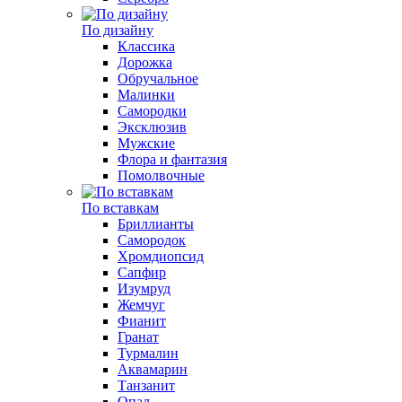
По дизайну
Классика
Дорожка
Обручальное
Малинки
Самородки
Эксклюзив
Мужские
Флора и фантазия
Помолвочные
По вставкам
Бриллианты
Самородок
Хромдиопсид
Сапфир
Изумруд
Жемчуг
Фианит
Гранат
Турмалин
Аквамарин
Танзанит
Опал