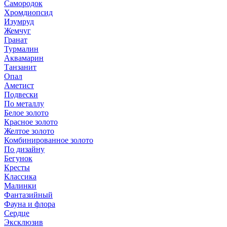
Самородок
Хромдиопсид
Изумруд
Жемчуг
Гранат
Турмалин
Аквамарин
Танзанит
Опал
Аметист
Подвески
По металлу
Белое золото
Красное золото
Желтое золото
Комбинированное золото
По дизайну
Бегунок
Кресты
Классика
Малинки
Фантазийный
Фауна и флора
Сердце
Эксклюзив