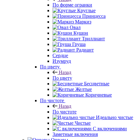
По форме огранки
Круглые
Принцесса
Маркиз
Овал
Кушон
Триллиант
Груша
Радиант
Сердце
Изумруд
По цвету
Назад
По цвету
Бесцветные
Желтые
Коричневые
По чистоте
Назад
По чистоте
Идеально чистые
Чистые
С включениями
Заметные включения
Оправы