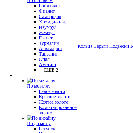
По вставкам
Бриллиант
Фианит
Самородок
Хромдиопсид
Изумруд
Жемчуг
Гранат
Турмалин
Кольца
Серьги
Подвески
Б
Аквамарин
Танзанит
Опал
Аметист
+ ЕЩЕ 2
По металлу
Белое золото
Красное золото
Желтое золото
Комбинированное
золото
По дизайну
Бегунок