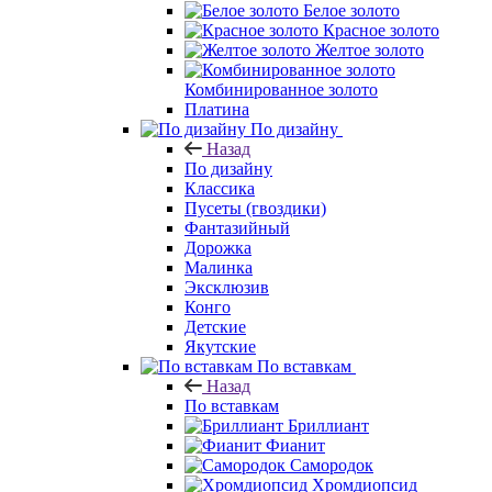
Белое золото
Красное золото
Желтое золото
Комбинированное золото
Платина
По дизайну
Назад
По дизайну
Классика
Пусеты (гвоздики)
Фантазийный
Дорожка
Малинка
Эксклюзив
Конго
Детские
Якутские
По вставкам
Назад
По вставкам
Бриллиант
Фианит
Самородок
Хромдиопсид