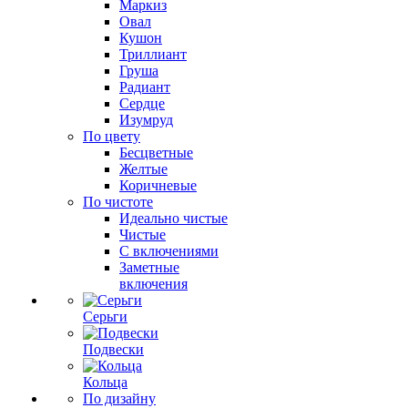
Маркиз
Овал
Кушон
Триллиант
Груша
Радиант
Сердце
Изумруд
По цвету
Бесцветные
Желтые
Коричневые
По чистоте
Идеально чистые
Чистые
С включениями
Заметные
включения
Серьги
Подвески
Кольца
По дизайну