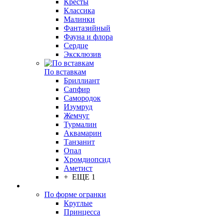
Кресты
Классика
Малинки
Фантазийный
Фауна и флора
Сердце
Эксклюзив
По вставкам
Бриллиант
Сапфир
Самородок
Изумруд
Жемчуг
Турмалин
Аквамарин
Танзанит
Опал
Хромдиопсид
Аметист
+ ЕЩЕ 1
По форме огранки
Круглые
Принцесса