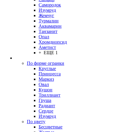
Самородок
Изумруд
Жемчуг
Турмалин
Аквамарин
Танзанит
Опал
Хромдиопсид
Аметист
+ ЕЩЕ 1
По форме огранки
Круглые
Принцесса
Маркиз
Овал
Кушон
Триллиант
Груша
Радиант
Сердце
Изумруд
По цвету
Бесцветные