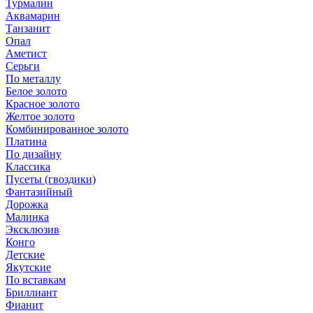
Турмалин
Аквамарин
Танзанит
Опал
Аметист
Серьги
По металлу
Белое золото
Красное золото
Желтое золото
Комбинированное золото
Платина
По дизайну
Классика
Пусеты (гвоздики)
Фантазийный
Дорожка
Малинка
Эксклюзив
Конго
Детские
Якутские
По вставкам
Бриллиант
Фианит