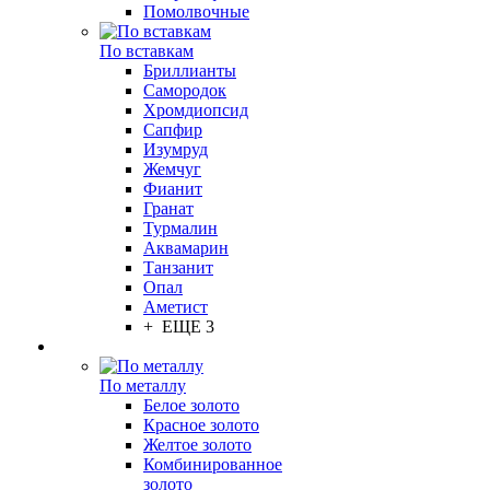
Помолвочные
По вставкам
Бриллианты
Самородок
Хромдиопсид
Сапфир
Изумруд
Жемчуг
Фианит
Гранат
Турмалин
Аквамарин
Танзанит
Опал
Аметист
+ ЕЩЕ 3
По металлу
Белое золото
Красное золото
Желтое золото
Комбинированное
золото