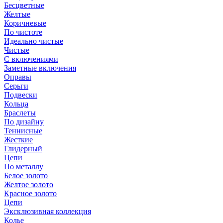
Бесцветные
Желтые
Коричневые
По чистоте
Идеально чистые
Чистые
С включениями
Заметные включения
Оправы
Серьги
Подвески
Кольца
Браслеты
По дизайну
Теннисные
Жесткие
Глидерный
Цепи
По металлу
Белое золото
Желтое золото
Красное золото
Цепи
Эксклюзивная коллекция
Колье