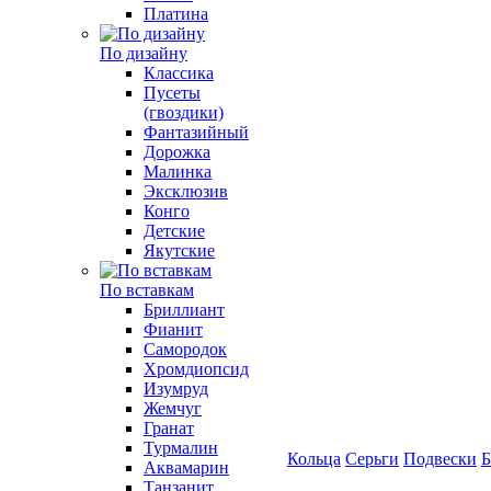
Платина
По дизайну
Классика
Пусеты
(гвоздики)
Фантазийный
Дорожка
Малинка
Эксклюзив
Конго
Детские
Якутские
По вставкам
Бриллиант
Фианит
Самородок
Хромдиопсид
Изумруд
Жемчуг
Гранат
Турмалин
Кольца
Серьги
Подвески
Б
Аквамарин
Танзанит