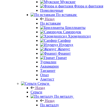
Мужские
Флора и фантазия
Помолвочные
По вставкам
Назад
По вставкам
Бриллианты
Самородок
Хромдиопсид
Сапфир
Изумруд
Жемчуг
Фианит
Гранат
Турмалин
Аквамарин
Танзанит
Опал
Аметист
Серьги
Назад
Серьги
По металлу
Назад
По металлу