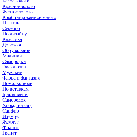
Белое золото
Красное золото
Желтое золото
Комбинированное золото
Платина
Серебро
По дизайну
Классика
Дорожка
Обручальное
Малинки
Самородки
Эксклюзив
Мужские
Флора и фантазия
Помолвочные
По вставкам
Бриллианты
Самородок
Хромдиопсид
Сапфир
Изумруд
Жемчуг
Фианит
Гранат