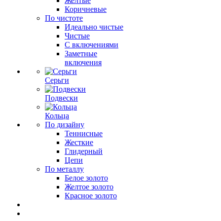
Желтые
Коричневые
По чистоте
Идеально чистые
Чистые
С включениями
Заметные
включения
Серьги
Подвески
Кольца
По дизайну
Теннисные
Жесткие
Глидерный
Цепи
По металлу
Белое золото
Желтое золото
Красное золото