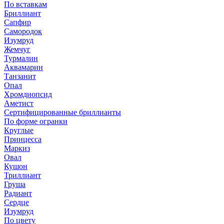
По вставкам
Бриллиант
Сапфир
Самородок
Изумруд
Жемчуг
Турмалин
Аквамарин
Танзанит
Опал
Хромдиопсид
Аметист
Сертифицированные бриллианты
По форме огранки
Круглые
Принцесса
Маркиз
Овал
Кушон
Триллиант
Груша
Радиант
Сердце
Изумруд
По цвету