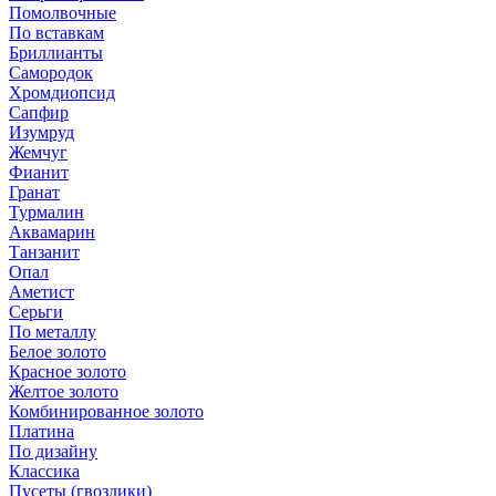
Помолвочные
По вставкам
Бриллианты
Самородок
Хромдиопсид
Сапфир
Изумруд
Жемчуг
Фианит
Гранат
Турмалин
Аквамарин
Танзанит
Опал
Аметист
Серьги
По металлу
Белое золото
Красное золото
Желтое золото
Комбинированное золото
Платина
По дизайну
Классика
Пусеты (гвоздики)