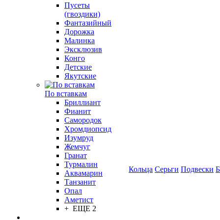
Пусеты
(гвоздики)
Фантазийный
Дорожка
Малинка
Эксклюзив
Конго
Детские
Якутские
По вставкам
Бриллиант
Фианит
Самородок
Хромдиопсид
Изумруд
Жемчуг
Гранат
Турмалин
Кольца
Серьги
Подвески
Б
Аквамарин
Танзанит
Опал
Аметист
+ ЕЩЕ 2