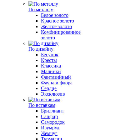
По металлу
Белое золото
Красное золото
Желтое золото
Комбинированное
золото
По дизайну
Бегунок
Кресты
Классика
Малинки
Фантазийный
Фауна и флора
Сердце
Эксклюзив
По вставкам
Бриллиант
Сапфир
Самородок
Изумруд
Жемчуг
Турмалин