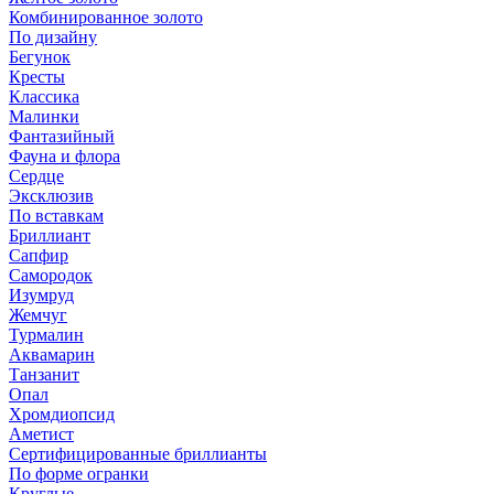
Комбинированное золото
По дизайну
Бегунок
Кресты
Классика
Малинки
Фантазийный
Фауна и флора
Сердце
Эксклюзив
По вставкам
Бриллиант
Сапфир
Самородок
Изумруд
Жемчуг
Турмалин
Аквамарин
Танзанит
Опал
Хромдиопсид
Аметист
Сертифицированные бриллианты
По форме огранки
Круглые