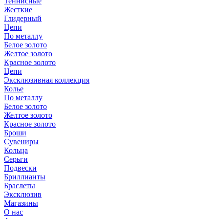
Теннисные
Жесткие
Глидерный
Цепи
По металлу
Белое золото
Желтое золото
Красное золото
Цепи
Эксклюзивная коллекция
Колье
По металлу
Белое золото
Желтое золото
Красное золото
Броши
Сувениры
Кольца
Серьги
Подвески
Бриллианты
Браслеты
Эксклюзив
Магазины
О нас