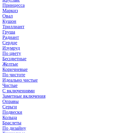
Принцесса
Маркиз
Овал
Кушон
Триллиант
Груша
Радиант
Сердце
Изумруд
По цвету
Бесцветные
Желтые
Коричневые
По чистоте
Идеально чистые
Чистые
С включениями
Заметные включения
Оправы
Серьги
Подвески
Кольца
Браслеты
По дизайну