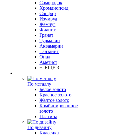
Самородок
Хромдиопсид
Сапфир
Изумруд
Жемчуг
Фианит
Гранат
Турмалин
Аквамарин
Танзанит
Опал
Аметист
+ ЕЩЕ 3
По металлу
Белое золото
Красное золото
Желтое золото
Комбинированное
золото
Платина
По дизайну
Классика