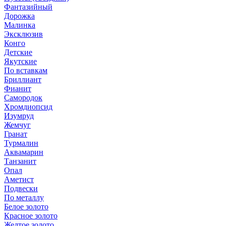
Фантазийный
Дорожка
Малинка
Эксклюзив
Конго
Детские
Якутские
По вставкам
Бриллиант
Фианит
Самородок
Хромдиопсид
Изумруд
Жемчуг
Гранат
Турмалин
Аквамарин
Танзанит
Опал
Аметист
Подвески
По металлу
Белое золото
Красное золото
Желтое золото