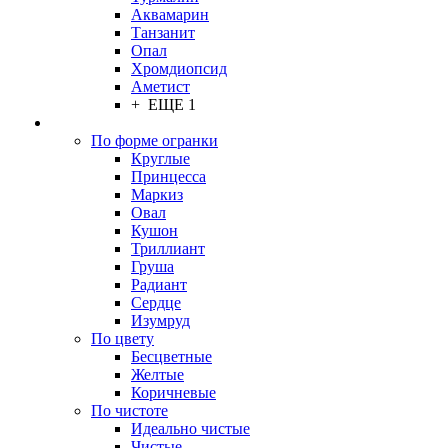
Аквамарин
Танзанит
Опал
Хромдиопсид
Аметист
+ ЕЩЕ 1
По форме огранки
Круглые
Принцесса
Маркиз
Овал
Кушон
Триллиант
Груша
Радиант
Сердце
Изумруд
По цвету
Бесцветные
Желтые
Коричневые
По чистоте
Идеально чистые
Чистые