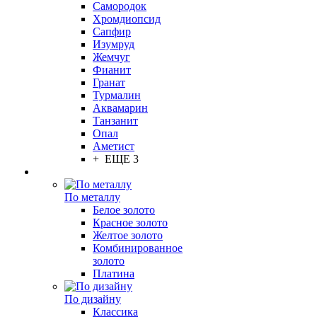
Самородок
Хромдиопсид
Сапфир
Изумруд
Жемчуг
Фианит
Гранат
Турмалин
Аквамарин
Танзанит
Опал
Аметист
+ ЕЩЕ 3
По металлу
Белое золото
Красное золото
Желтое золото
Комбинированное
золото
Платина
По дизайну
Классика