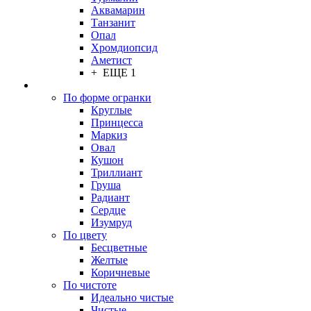
Аквамарин
Танзанит
Опал
Хромдиопсид
Аметист
+ ЕЩЕ 1
По форме огранки
Круглые
Принцесса
Маркиз
Овал
Кушон
Триллиант
Груша
Радиант
Сердце
Изумруд
По цвету
Бесцветные
Желтые
Коричневые
По чистоте
Идеально чистые
Чистые