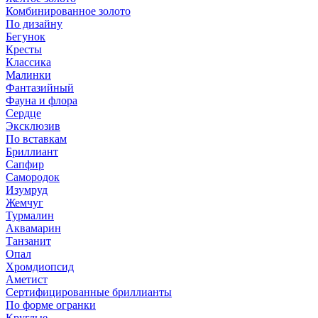
Комбинированное золото
По дизайну
Бегунок
Кресты
Классика
Малинки
Фантазийный
Фауна и флора
Сердце
Эксклюзив
По вставкам
Бриллиант
Сапфир
Самородок
Изумруд
Жемчуг
Турмалин
Аквамарин
Танзанит
Опал
Хромдиопсид
Аметист
Сертифицированные бриллианты
По форме огранки
Круглые