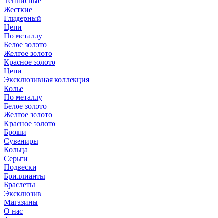
Теннисные
Жесткие
Глидерный
Цепи
По металлу
Белое золото
Желтое золото
Красное золото
Цепи
Эксклюзивная коллекция
Колье
По металлу
Белое золото
Желтое золото
Красное золото
Броши
Сувениры
Кольца
Серьги
Подвески
Бриллианты
Браслеты
Эксклюзив
Магазины
О нас