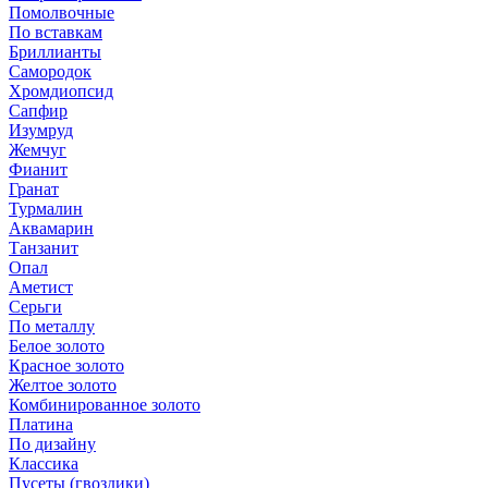
Помолвочные
По вставкам
Бриллианты
Самородок
Хромдиопсид
Сапфир
Изумруд
Жемчуг
Фианит
Гранат
Турмалин
Аквамарин
Танзанит
Опал
Аметист
Серьги
По металлу
Белое золото
Красное золото
Желтое золото
Комбинированное золото
Платина
По дизайну
Классика
Пусеты (гвоздики)