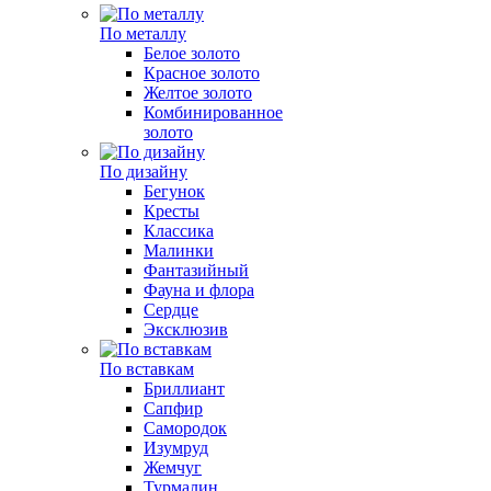
По металлу
Белое золото
Красное золото
Желтое золото
Комбинированное
золото
По дизайну
Бегунок
Кресты
Классика
Малинки
Фантазийный
Фауна и флора
Сердце
Эксклюзив
По вставкам
Бриллиант
Сапфир
Самородок
Изумруд
Жемчуг
Турмалин