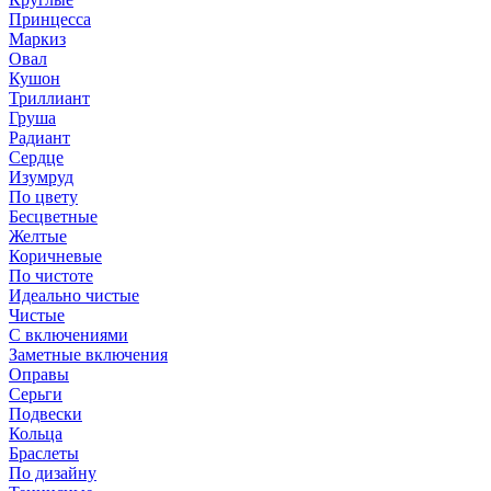
Принцесса
Маркиз
Овал
Кушон
Триллиант
Груша
Радиант
Сердце
Изумруд
По цвету
Бесцветные
Желтые
Коричневые
По чистоте
Идеально чистые
Чистые
С включениями
Заметные включения
Оправы
Серьги
Подвески
Кольца
Браслеты
По дизайну