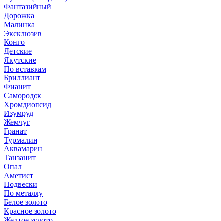
Фантазийный
Дорожка
Малинка
Эксклюзив
Конго
Детские
Якутские
По вставкам
Бриллиант
Фианит
Самородок
Хромдиопсид
Изумруд
Жемчуг
Гранат
Турмалин
Аквамарин
Танзанит
Опал
Аметист
Подвески
По металлу
Белое золото
Красное золото
Желтое золото