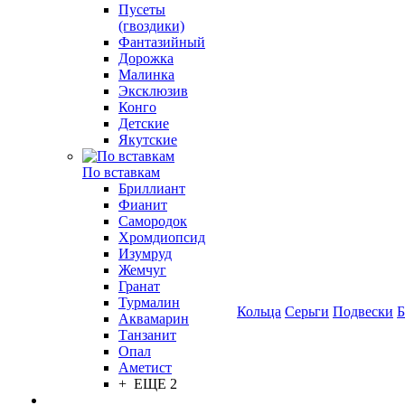
Пусеты
(гвоздики)
Фантазийный
Дорожка
Малинка
Эксклюзив
Конго
Детские
Якутские
По вставкам
Бриллиант
Фианит
Самородок
Хромдиопсид
Изумруд
Жемчуг
Гранат
Турмалин
Кольца
Серьги
Подвески
Б
Аквамарин
Танзанит
Опал
Аметист
+ ЕЩЕ 2