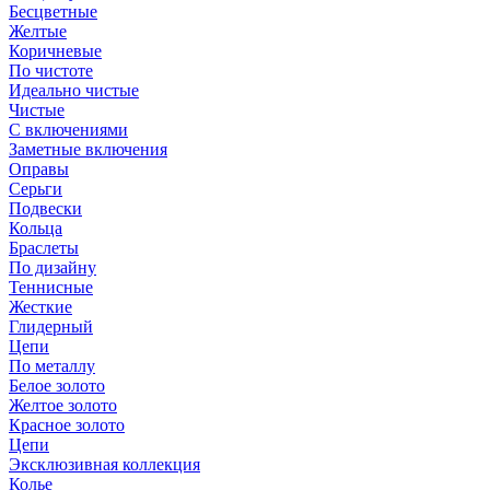
Бесцветные
Желтые
Коричневые
По чистоте
Идеально чистые
Чистые
С включениями
Заметные включения
Оправы
Серьги
Подвески
Кольца
Браслеты
По дизайну
Теннисные
Жесткие
Глидерный
Цепи
По металлу
Белое золото
Желтое золото
Красное золото
Цепи
Эксклюзивная коллекция
Колье