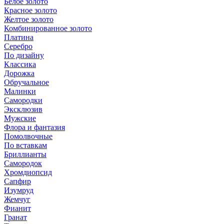
Белое золото
Красное золото
Желтое золото
Комбинированное золото
Платина
Серебро
По дизайну
Классика
Дорожка
Обручальное
Малинки
Самородки
Эксклюзив
Мужские
Флора и фантазия
Помолвочные
По вставкам
Бриллианты
Самородок
Хромдиопсид
Сапфир
Изумруд
Жемчуг
Фианит
Гранат