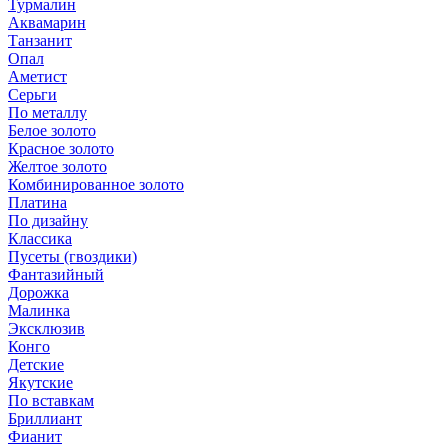
Турмалин
Аквамарин
Танзанит
Опал
Аметист
Серьги
По металлу
Белое золото
Красное золото
Желтое золото
Комбинированное золото
Платина
По дизайну
Классика
Пусеты (гвоздики)
Фантазийный
Дорожка
Малинка
Эксклюзив
Конго
Детские
Якутские
По вставкам
Бриллиант
Фианит