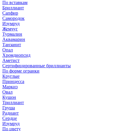
По вставкам
Бриллиант
Сапфир
Самородок
Изумруд
Жемчуг
Турмалин
Аквамарин
Танзанит
Опал
Хромдиопсид
Аметист
Сертифицированные бриллианты
По форме огранки
Круглые
Принцесса
Маркиз
Овал
Кушон
Триллиант
Груша
Радиант
Сердце
Изумруд
По цвету