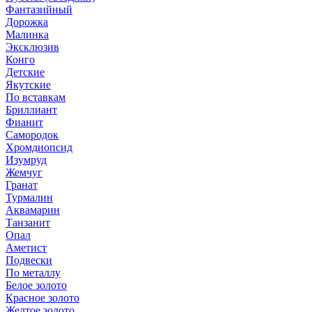
Фантазийный
Дорожка
Малинка
Эксклюзив
Конго
Детские
Якутские
По вставкам
Бриллиант
Фианит
Самородок
Хромдиопсид
Изумруд
Жемчуг
Гранат
Турмалин
Аквамарин
Танзанит
Опал
Аметист
Подвески
По металлу
Белое золото
Красное золото
Желтое золото