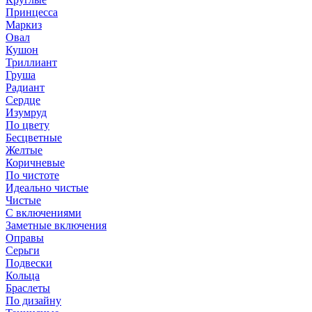
Принцесса
Маркиз
Овал
Кушон
Триллиант
Груша
Радиант
Сердце
Изумруд
По цвету
Бесцветные
Желтые
Коричневые
По чистоте
Идеально чистые
Чистые
С включениями
Заметные включения
Оправы
Серьги
Подвески
Кольца
Браслеты
По дизайну