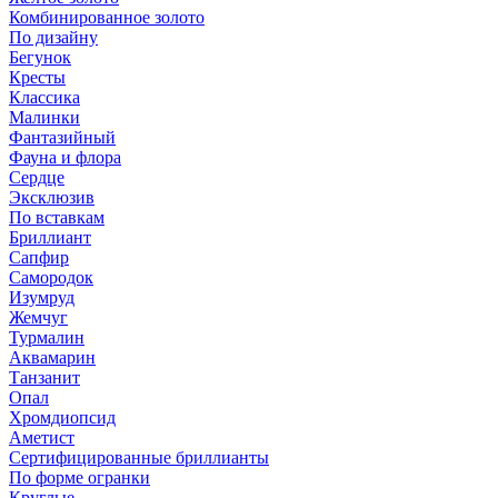
Комбинированное золото
По дизайну
Бегунок
Кресты
Классика
Малинки
Фантазийный
Фауна и флора
Сердце
Эксклюзив
По вставкам
Бриллиант
Сапфир
Самородок
Изумруд
Жемчуг
Турмалин
Аквамарин
Танзанит
Опал
Хромдиопсид
Аметист
Сертифицированные бриллианты
По форме огранки
Круглые