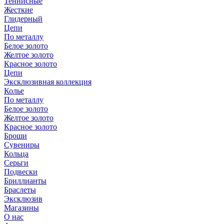
Теннисные
Жесткие
Глидерный
Цепи
По металлу
Белое золото
Желтое золото
Красное золото
Цепи
Эксклюзивная коллекция
Колье
По металлу
Белое золото
Желтое золото
Красное золото
Броши
Сувениры
Кольца
Серьги
Подвески
Бриллианты
Браслеты
Эксклюзив
Магазины
О нас