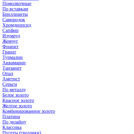
Помолвочные
По вставкам
Бриллианты
Самородок
Хромдиопсид
Сапфир
Изумруд
Жемчуг
Фианит
Гранат
Турмалин
Аквамарин
Танзанит
Опал
Аметист
Серьги
По металлу
Белое золото
Красное золото
Желтое золото
Комбинированное золото
Платина
По дизайну
Классика
Пусеты (гвоздики)