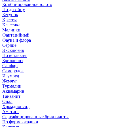
Комбинированное золото
По дизайну
Бегунок
Кресты
Классика
Малинки
Фантазийный
Фауна и флора
Сердце
Эксклюзив
По вставкам
Бриллиант
Сапфир
Самородок
Изумруд
Жемчуг
Турмалин
Аквамарин
Танзанит
Опал
Хромдиопсид
Аметист
Сертифицированные бриллианты
По форме огранки
Круглые