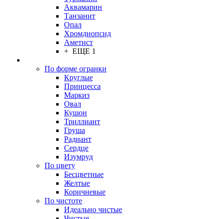
Аквамарин
Танзанит
Опал
Хромдиопсид
Аметист
+ ЕЩЕ 1
По форме огранки
Круглые
Принцесса
Маркиз
Овал
Кушон
Триллиант
Груша
Радиант
Сердце
Изумруд
По цвету
Бесцветные
Желтые
Коричневые
По чистоте
Идеально чистые
Чистые