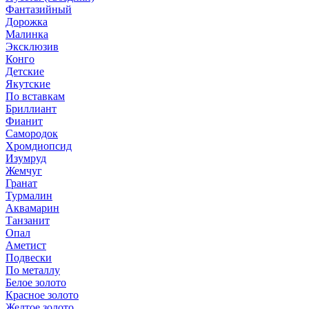
Фантазийный
Дорожка
Малинка
Эксклюзив
Конго
Детские
Якутские
По вставкам
Бриллиант
Фианит
Самородок
Хромдиопсид
Изумруд
Жемчуг
Гранат
Турмалин
Аквамарин
Танзанит
Опал
Аметист
Подвески
По металлу
Белое золото
Красное золото
Желтое золото