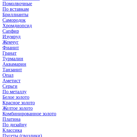
Помолвочные
По вставкам
Бриллианты
Самородок
Хромдиопсид
Сапфир
Изумруд
Жемчуг
Фианит
Гранат
Турмалин
Аквамарин
Танзанит
Опал
Аметист
Серьги
По металлу
Белое золото
Красное золото
Желтое золото
Комбинированное золото
Платина
По дизайну
Классика
Пусеты (гвоздики)