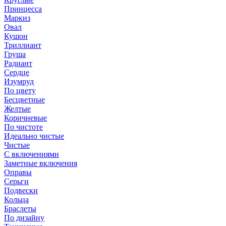
Принцесса
Маркиз
Овал
Кушон
Триллиант
Груша
Радиант
Сердце
Изумруд
По цвету
Бесцветные
Желтые
Коричневые
По чистоте
Идеально чистые
Чистые
С включениями
Заметные включения
Оправы
Серьги
Подвески
Кольца
Браслеты
По дизайну