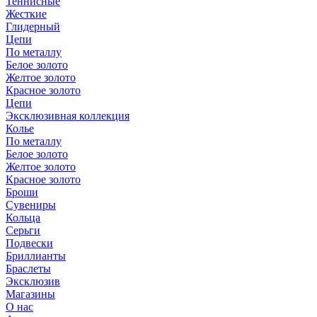
Теннисные
Жесткие
Глидерный
Цепи
По металлу
Белое золото
Желтое золото
Красное золото
Цепи
Эксклюзивная коллекция
Колье
По металлу
Белое золото
Желтое золото
Красное золото
Броши
Сувениры
Кольца
Серьги
Подвески
Бриллианты
Браслеты
Эксклюзив
Магазины
О нас