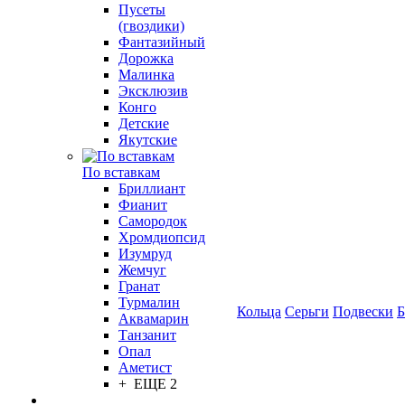
Пусеты
(гвоздики)
Фантазийный
Дорожка
Малинка
Эксклюзив
Конго
Детские
Якутские
По вставкам
Бриллиант
Фианит
Самородок
Хромдиопсид
Изумруд
Жемчуг
Гранат
Турмалин
Кольца
Серьги
Подвески
Б
Аквамарин
Танзанит
Опал
Аметист
+ ЕЩЕ 2