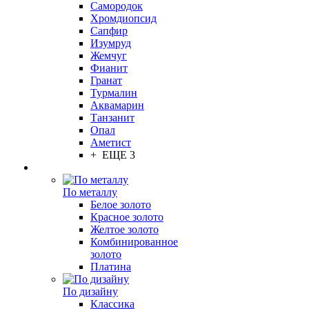
Самородок
Хромдиопсид
Сапфир
Изумруд
Жемчуг
Фианит
Гранат
Турмалин
Аквамарин
Танзанит
Опал
Аметист
+ ЕЩЕ 3
По металлу
Белое золото
Красное золото
Желтое золото
Комбинированное
золото
Платина
По дизайну
Классика