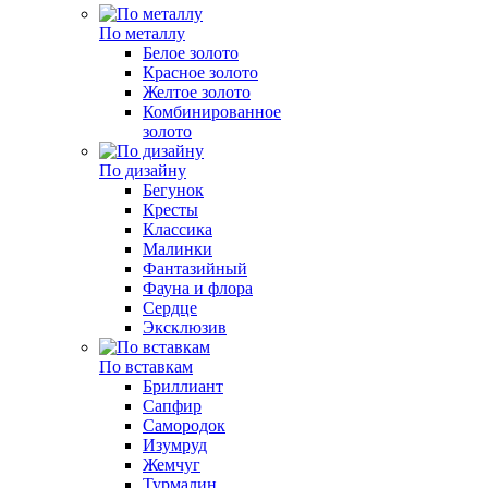
По металлу
Белое золото
Красное золото
Желтое золото
Комбинированное
золото
По дизайну
Бегунок
Кресты
Классика
Малинки
Фантазийный
Фауна и флора
Сердце
Эксклюзив
По вставкам
Бриллиант
Сапфир
Самородок
Изумруд
Жемчуг
Турмалин