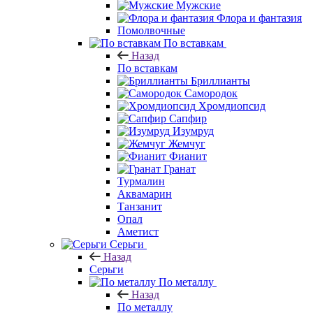
Мужские
Флора и фантазия
Помолвочные
По вставкам
Назад
По вставкам
Бриллианты
Самородок
Хромдиопсид
Сапфир
Изумруд
Жемчуг
Фианит
Гранат
Турмалин
Аквамарин
Танзанит
Опал
Аметист
Серьги
Назад
Серьги
По металлу
Назад
По металлу