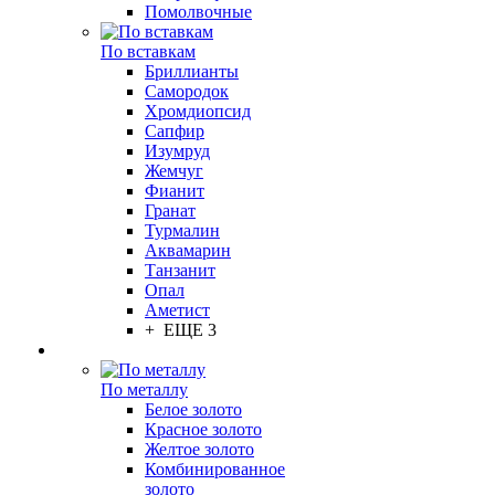
Помолвочные
По вставкам
Бриллианты
Самородок
Хромдиопсид
Сапфир
Изумруд
Жемчуг
Фианит
Гранат
Турмалин
Аквамарин
Танзанит
Опал
Аметист
+ ЕЩЕ 3
По металлу
Белое золото
Красное золото
Желтое золото
Комбинированное
золото