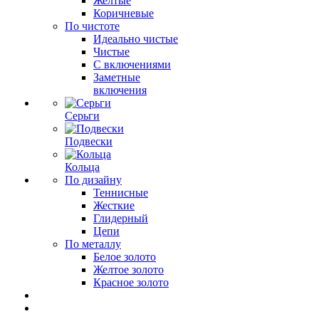
Желтые
Коричневые
По чистоте
Идеально чистые
Чистые
С включениями
Заметные
включения
Серьги
Подвески
Кольца
По дизайну
Теннисные
Жесткие
Глидерный
Цепи
По металлу
Белое золото
Желтое золото
Красное золото