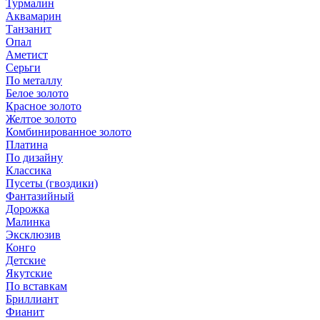
Турмалин
Аквамарин
Танзанит
Опал
Аметист
Серьги
По металлу
Белое золото
Красное золото
Желтое золото
Комбинированное золото
Платина
По дизайну
Классика
Пусеты (гвоздики)
Фантазийный
Дорожка
Малинка
Эксклюзив
Конго
Детские
Якутские
По вставкам
Бриллиант
Фианит