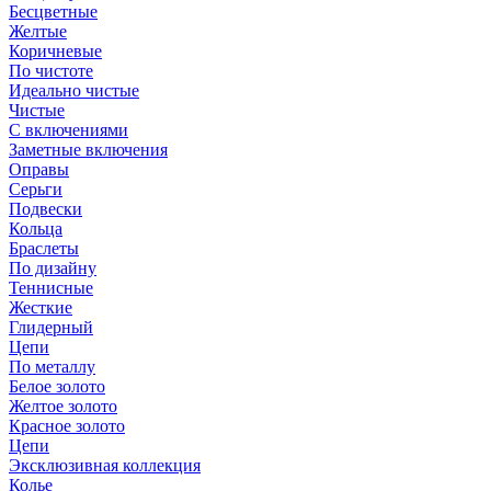
Бесцветные
Желтые
Коричневые
По чистоте
Идеально чистые
Чистые
С включениями
Заметные включения
Оправы
Серьги
Подвески
Кольца
Браслеты
По дизайну
Теннисные
Жесткие
Глидерный
Цепи
По металлу
Белое золото
Желтое золото
Красное золото
Цепи
Эксклюзивная коллекция
Колье