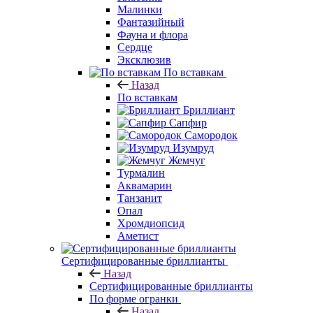
Малинки
Фантазийный
Фауна и флора
Сердце
Эксклюзив
По вставкам
Назад
По вставкам
Бриллиант
Сапфир
Самородок
Изумруд
Жемчуг
Турмалин
Аквамарин
Танзанит
Опал
Хромдиопсид
Аметист
Сертифицированные бриллианты
Назад
Сертифицированные бриллианты
По форме огранки
Назад