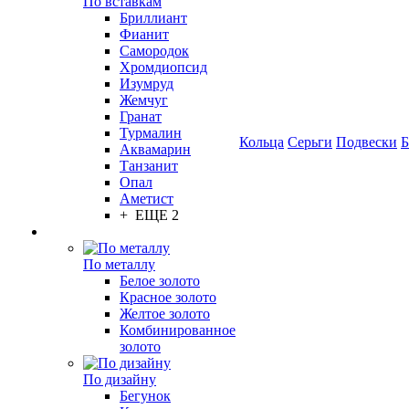
По вставкам
Бриллиант
Фианит
Самородок
Хромдиопсид
Изумруд
Жемчуг
Гранат
Турмалин
Кольца
Серьги
Подвески
Б
Аквамарин
Танзанит
Опал
Аметист
+ ЕЩЕ 2
По металлу
Белое золото
Красное золото
Желтое золото
Комбинированное
золото
По дизайну
Бегунок