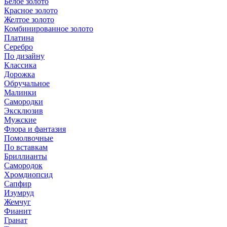
Белое золото
Красное золото
Желтое золото
Комбинированное золото
Платина
Серебро
По дизайну
Классика
Дорожка
Обручальное
Малинки
Самородки
Эксклюзив
Мужские
Флора и фантазия
Помолвочные
По вставкам
Бриллианты
Самородок
Хромдиопсид
Сапфир
Изумруд
Жемчуг
Фианит
Гранат