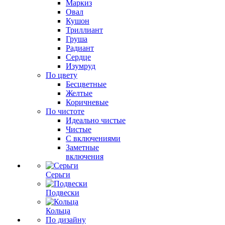
Маркиз
Овал
Кушон
Триллиант
Груша
Радиант
Сердце
Изумруд
По цвету
Бесцветные
Желтые
Коричневые
По чистоте
Идеально чистые
Чистые
С включениями
Заметные
включения
Серьги
Подвески
Кольца
По дизайну