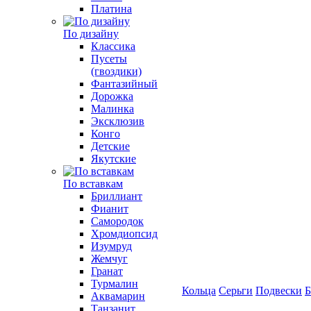
Платина
По дизайну
Классика
Пусеты
(гвоздики)
Фантазийный
Дорожка
Малинка
Эксклюзив
Конго
Детские
Якутские
По вставкам
Бриллиант
Фианит
Самородок
Хромдиопсид
Изумруд
Жемчуг
Гранат
Турмалин
Кольца
Серьги
Подвески
Б
Аквамарин
Танзанит