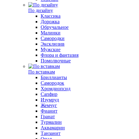
По дизайну
Классика
Дорожка
Обручальное
Малинки
Самородки
Эксклюзив
Мужские
Флора и фантазия
Помолвочные
По вставкам
Бриллианты
Самородок
Хромдиопсид
Сапфир
Изумруд
Жемчуг
Фианит
Гранат
Турмалин
Аквамарин
Танзанит
Опал