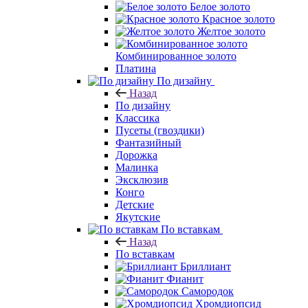
Белое золото
Красное золото
Желтое золото
Комбинированное золото
Платина
По дизайну
Назад
По дизайну
Классика
Пусеты (гвоздики)
Фантазийный
Дорожка
Малинка
Эксклюзив
Конго
Детские
Якутские
По вставкам
Назад
По вставкам
Бриллиант
Фианит
Самородок
Хромдиопсид