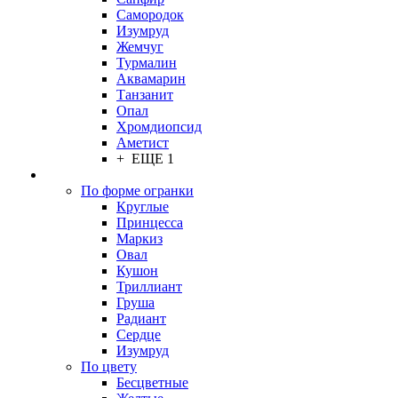
Самородок
Изумруд
Жемчуг
Турмалин
Аквамарин
Танзанит
Опал
Хромдиопсид
Аметист
+ ЕЩЕ 1
По форме огранки
Круглые
Принцесса
Маркиз
Овал
Кушон
Триллиант
Груша
Радиант
Сердце
Изумруд
По цвету
Бесцветные