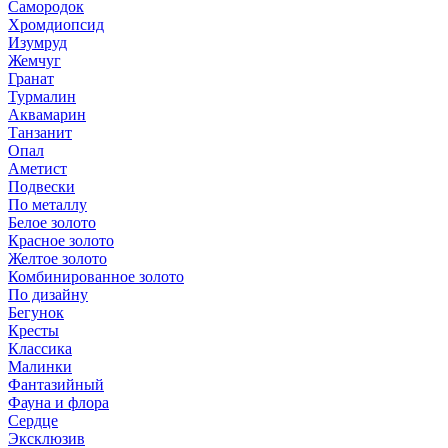
Самородок
Хромдиопсид
Изумруд
Жемчуг
Гранат
Турмалин
Аквамарин
Танзанит
Опал
Аметист
Подвески
По металлу
Белое золото
Красное золото
Желтое золото
Комбинированное золото
По дизайну
Бегунок
Кресты
Классика
Малинки
Фантазийный
Фауна и флора
Сердце
Эксклюзив