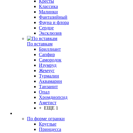
Кресты
Классика
Малинки
Фантазийный
Фауна и флора
Сердце
Эксклюзив
По вставкам
Бриллиант
Сапфир
Самородок
Изумруд
Жемчуг
Турмалин
Аквамарин
Танзанит
Опал
Хромдиопсид
Аметист
+ ЕЩЕ 1
По форме огранки
Круглые
Принцесса