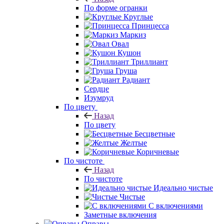
По форме огранки
Круглые
Принцесса
Маркиз
Овал
Кушон
Триллиант
Груша
Радиант
Сердце
Изумруд
По цвету
Назад
По цвету
Бесцветные
Желтые
Коричневые
По чистоте
Назад
По чистоте
Идеально чистые
Чистые
С включениями
Заметные включения
Оправы