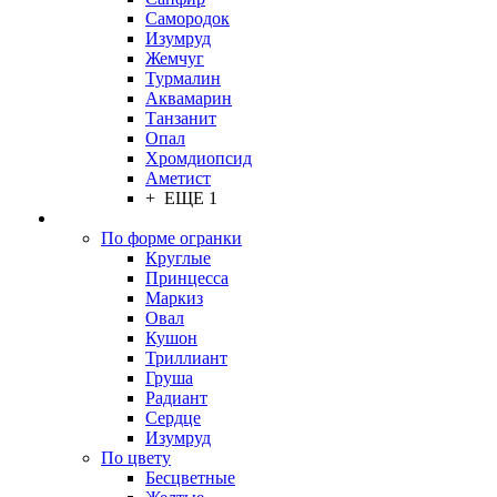
Самородок
Изумруд
Жемчуг
Турмалин
Аквамарин
Танзанит
Опал
Хромдиопсид
Аметист
+ ЕЩЕ 1
По форме огранки
Круглые
Принцесса
Маркиз
Овал
Кушон
Триллиант
Груша
Радиант
Сердце
Изумруд
По цвету
Бесцветные