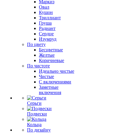
Маркиз
Овал
Кушон
Триллиант
Груша
Радиант
Сердце
Изумруд
По цвету
Бесцветные
Желтые
Коричневые
По чистоте
Идеально чистые
Чистые
С включениями
Заметные
включения
Серьги
Подвески
Кольца
По дизайну