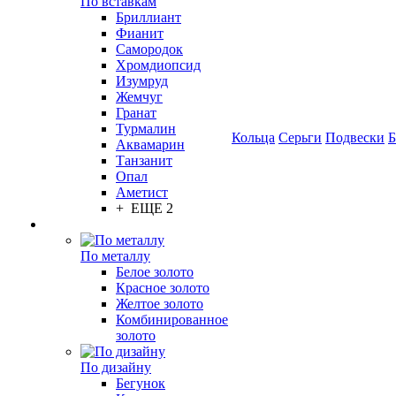
По вставкам
Бриллиант
Фианит
Самородок
Хромдиопсид
Изумруд
Жемчуг
Гранат
Турмалин
Кольца
Серьги
Подвески
Б
Аквамарин
Танзанит
Опал
Аметист
+ ЕЩЕ 2
По металлу
Белое золото
Красное золото
Желтое золото
Комбинированное
золото
По дизайну
Бегунок