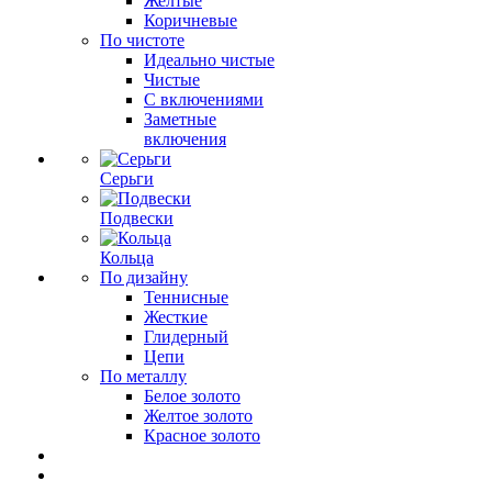
Желтые
Коричневые
По чистоте
Идеально чистые
Чистые
С включениями
Заметные
включения
Серьги
Подвески
Кольца
По дизайну
Теннисные
Жесткие
Глидерный
Цепи
По металлу
Белое золото
Желтое золото
Красное золото