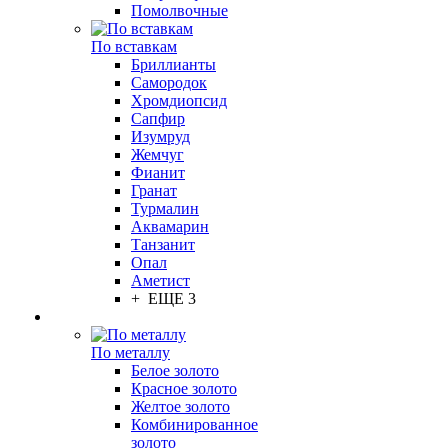
Помолвочные
По вставкам
Бриллианты
Самородок
Хромдиопсид
Сапфир
Изумруд
Жемчуг
Фианит
Гранат
Турмалин
Аквамарин
Танзанит
Опал
Аметист
+ ЕЩЕ 3
По металлу
Белое золото
Красное золото
Желтое золото
Комбинированное
золото