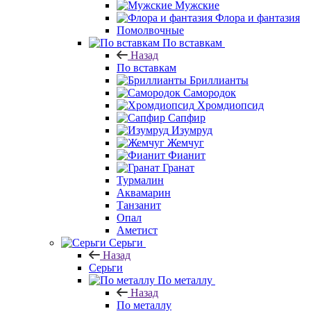
Мужские
Флора и фантазия
Помолвочные
По вставкам
Назад
По вставкам
Бриллианты
Самородок
Хромдиопсид
Сапфир
Изумруд
Жемчуг
Фианит
Гранат
Турмалин
Аквамарин
Танзанит
Опал
Аметист
Серьги
Назад
Серьги
По металлу
Назад
По металлу