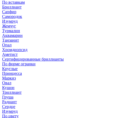
По вставкам
Бриллиант
Сапфир
Самородок
Изумруд
Жемчуг
Турмалин
Аквамарин
Танзанит
Опал
Хромдиопсид
Аметист
Сертифицированные бриллианты
По форме огранки
Круглые
Принцесса
Маркиз
Овал
Кушон
Триллиант
Груша
Радиант
Сердце
Изумруд
По цвету