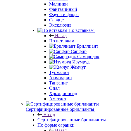
Малинки
Фантазийный
Фауна и флора
Сердце
Эксклюзив
По вставкам
Назад
По вставкам
Бриллиант
Сапфир
Самородок
Изумруд
Жемчуг
Турмалин
Аквамарин
Танзанит
Опал
Хромдиопсид
Аметист
Сертифицированные бриллианты
Назад
Сертифицированные бриллианты
По форме огранки
Назад