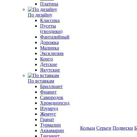
Платина
По дизайну
Классика
Пусеты
(гвоздики)
Фантазийный
Дорожка
Малинка
Эксклюзив
Конго
Детские
Якутские
По вставкам
Бриллиант
Фианит
Самородок
Хромдиопсид
Изумруд
Жемчуг
Гранат
Турмалин
Кольца
Серьги
Подвески
Б
Аквамарин
Танзанит