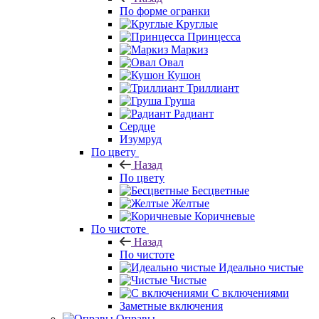
По форме огранки
Круглые
Принцесса
Маркиз
Овал
Кушон
Триллиант
Груша
Радиант
Сердце
Изумруд
По цвету
Назад
По цвету
Бесцветные
Желтые
Коричневые
По чистоте
Назад
По чистоте
Идеально чистые
Чистые
С включениями
Заметные включения
Оправы