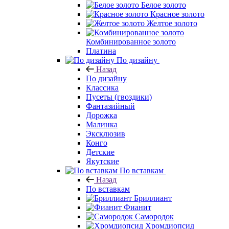
Белое золото
Красное золото
Желтое золото
Комбинированное золото
Платина
По дизайну
Назад
По дизайну
Классика
Пусеты (гвоздики)
Фантазийный
Дорожка
Малинка
Эксклюзив
Конго
Детские
Якутские
По вставкам
Назад
По вставкам
Бриллиант
Фианит
Самородок
Хромдиопсид