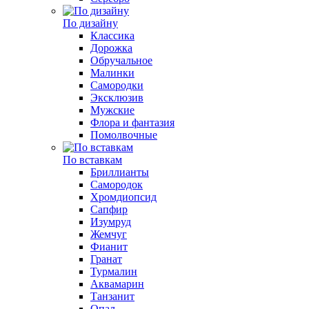
По дизайну
Классика
Дорожка
Обручальное
Малинки
Самородки
Эксклюзив
Мужские
Флора и фантазия
Помолвочные
По вставкам
Бриллианты
Самородок
Хромдиопсид
Сапфир
Изумруд
Жемчуг
Фианит
Гранат
Турмалин
Аквамарин
Танзанит
Опал