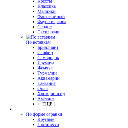
Кресты
Классика
Малинки
Фантазийный
Фауна и флора
Сердце
Эксклюзив
По вставкам
Бриллиант
Сапфир
Самородок
Изумруд
Жемчуг
Турмалин
Аквамарин
Танзанит
Опал
Хромдиопсид
Аметист
+ ЕЩЕ 1
По форме огранки
Круглые
Принцесса