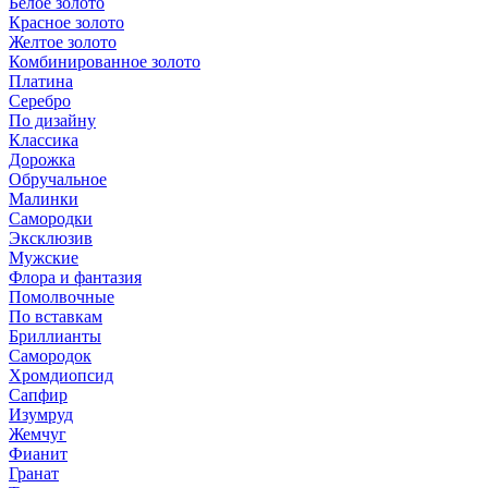
Белое золото
Красное золото
Желтое золото
Комбинированное золото
Платина
Серебро
По дизайну
Классика
Дорожка
Обручальное
Малинки
Самородки
Эксклюзив
Мужские
Флора и фантазия
Помолвочные
По вставкам
Бриллианты
Самородок
Хромдиопсид
Сапфир
Изумруд
Жемчуг
Фианит
Гранат