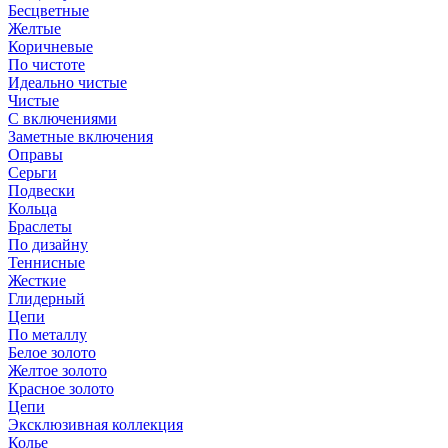
Бесцветные
Желтые
Коричневые
По чистоте
Идеально чистые
Чистые
С включениями
Заметные включения
Оправы
Серьги
Подвески
Кольца
Браслеты
По дизайну
Теннисные
Жесткие
Глидерный
Цепи
По металлу
Белое золото
Желтое золото
Красное золото
Цепи
Эксклюзивная коллекция
Колье