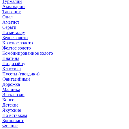
Турмалин
Аквамарин
Танзанит
Опал
Аметист
Серьги
По металлу
Белое золото
Красное золото
Желтое золото
Комбинированное золото
Платина
По дизайну
Классика
Пусеты (гвоздики)
Фантазийный
Дорожка
Малинка
Эксклюзив
Конго
Детские
Якутские
По вставкам
Бриллиант
Фианит