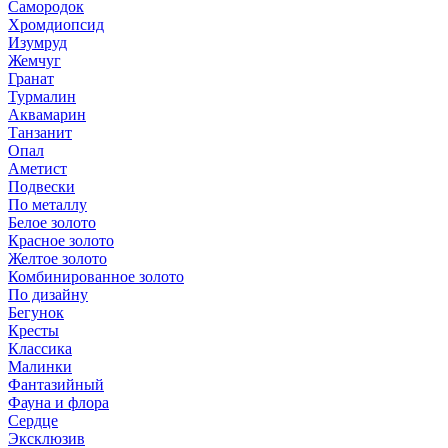
Самородок
Хромдиопсид
Изумруд
Жемчуг
Гранат
Турмалин
Аквамарин
Танзанит
Опал
Аметист
Подвески
По металлу
Белое золото
Красное золото
Желтое золото
Комбинированное золото
По дизайну
Бегунок
Кресты
Классика
Малинки
Фантазийный
Фауна и флора
Сердце
Эксклюзив