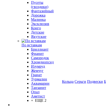
Пусеты
(гвоздики)
Фантазийный
Дорожка
Малинка
Эксклюзив
Конго
Детские
Якутские
По вставкам
Бриллиант
Фианит
Самородок
Хромдиопсид
Изумруд
Жемчуг
Гранат
Турмалин
Кольца
Серьги
Подвески
Б
Аквамарин
Танзанит
Опал
Аметист
+ ЕЩЕ 2