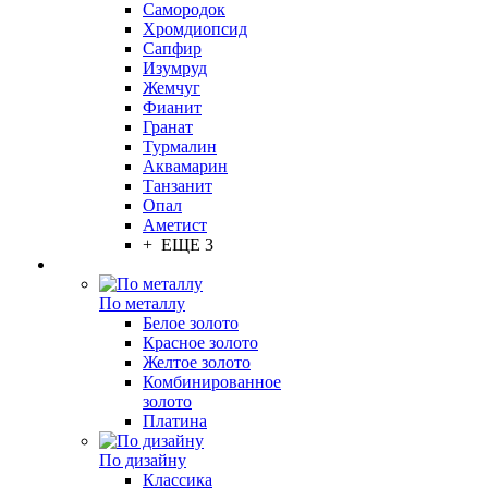
Самородок
Хромдиопсид
Сапфир
Изумруд
Жемчуг
Фианит
Гранат
Турмалин
Аквамарин
Танзанит
Опал
Аметист
+ ЕЩЕ 3
По металлу
Белое золото
Красное золото
Желтое золото
Комбинированное
золото
Платина
По дизайну
Классика