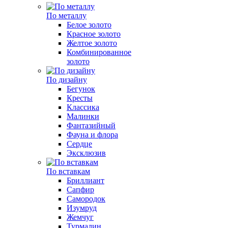
По металлу
Белое золото
Красное золото
Желтое золото
Комбинированное
золото
По дизайну
Бегунок
Кресты
Классика
Малинки
Фантазийный
Фауна и флора
Сердце
Эксклюзив
По вставкам
Бриллиант
Сапфир
Самородок
Изумруд
Жемчуг
Турмалин