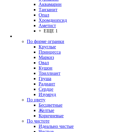
Аквамарин
Танзанит
Опал
Хромдиопсид
Аметист
+ ЕЩЕ 1
По форме огранки
Круглые
Принцесса
Маркиз
Овал
Кушон
Триллиант
Груша
Радиант
Сердце
Изумруд
По цвету
Бесцветные
Желтые
Коричневые
По чистоте
Идеально чистые
Чистые