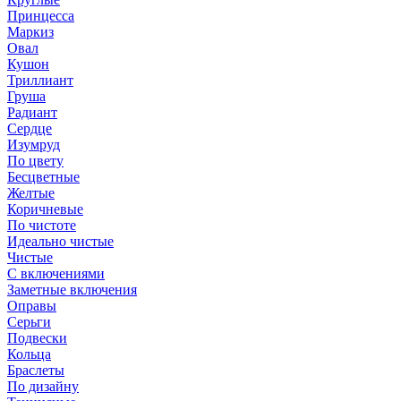
Принцесса
Маркиз
Овал
Кушон
Триллиант
Груша
Радиант
Сердце
Изумруд
По цвету
Бесцветные
Желтые
Коричневые
По чистоте
Идеально чистые
Чистые
С включениями
Заметные включения
Оправы
Серьги
Подвески
Кольца
Браслеты
По дизайну