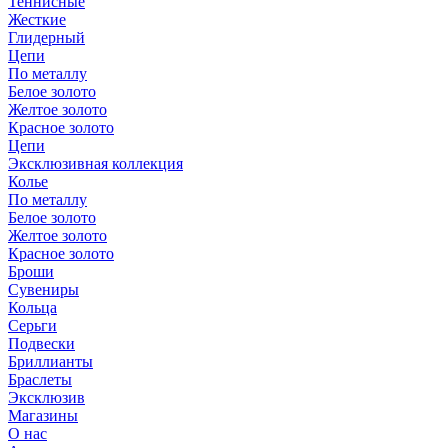
Теннисные
Жесткие
Глидерный
Цепи
По металлу
Белое золото
Желтое золото
Красное золото
Цепи
Эксклюзивная коллекция
Колье
По металлу
Белое золото
Желтое золото
Красное золото
Броши
Сувениры
Кольца
Серьги
Подвески
Бриллианты
Браслеты
Эксклюзив
Магазины
О нас