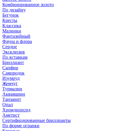
Комбинированное золото
По дизайну
Бегунок
Кресты
Классика
Малинки
Фантазийный
Фауна и флора
Сердце
Эксклюзив
По вставкам
Бриллиант
Сапфир
Самородок
Изумруд
Жемчуг
Турмалин
Аквамарин
Танзанит
Опал
Хромдиопсид
Аметист
Сертифицированные бриллианты
По форме огранки
Круглые