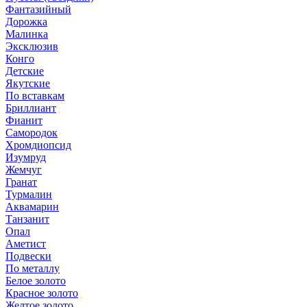
Фантазийный
Дорожка
Малинка
Эксклюзив
Конго
Детские
Якутские
По вставкам
Бриллиант
Фианит
Самородок
Хромдиопсид
Изумруд
Жемчуг
Гранат
Турмалин
Аквамарин
Танзанит
Опал
Аметист
Подвески
По металлу
Белое золото
Красное золото
Желтое золото