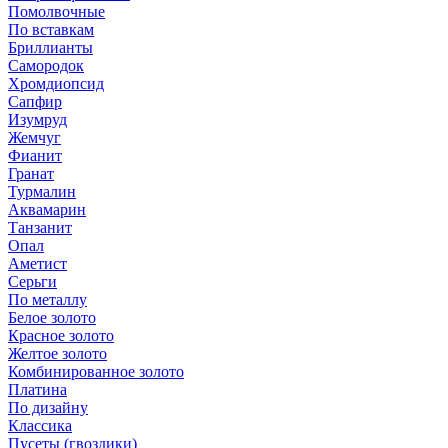
Помолвочные
По вставкам
Бриллианты
Самородок
Хромдиопсид
Сапфир
Изумруд
Жемчуг
Фианит
Гранат
Турмалин
Аквамарин
Танзанит
Опал
Аметист
Серьги
По металлу
Белое золото
Красное золото
Желтое золото
Комбинированное золото
Платина
По дизайну
Классика
Пусеты (гвоздики)