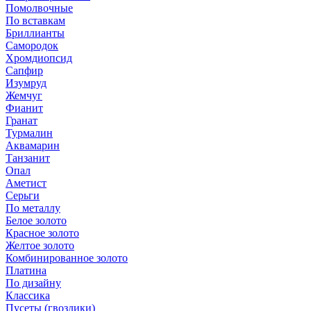
Помолвочные
По вставкам
Бриллианты
Самородок
Хромдиопсид
Сапфир
Изумруд
Жемчуг
Фианит
Гранат
Турмалин
Аквамарин
Танзанит
Опал
Аметист
Серьги
По металлу
Белое золото
Красное золото
Желтое золото
Комбинированное золото
Платина
По дизайну
Классика
Пусеты (гвоздики)