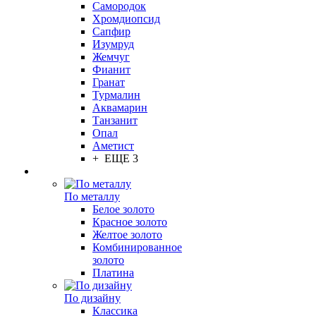
Самородок
Хромдиопсид
Сапфир
Изумруд
Жемчуг
Фианит
Гранат
Турмалин
Аквамарин
Танзанит
Опал
Аметист
+ ЕЩЕ 3
По металлу
Белое золото
Красное золото
Желтое золото
Комбинированное
золото
Платина
По дизайну
Классика