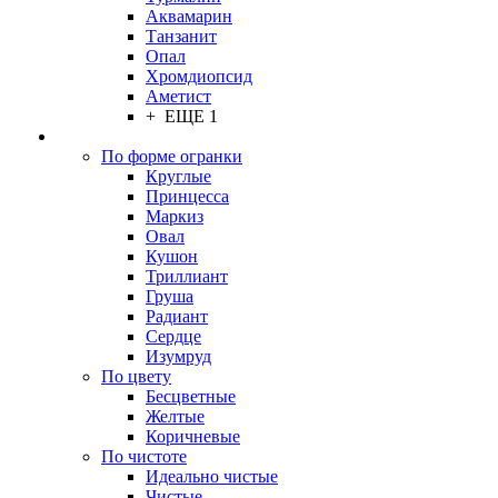
Аквамарин
Танзанит
Опал
Хромдиопсид
Аметист
+ ЕЩЕ 1
По форме огранки
Круглые
Принцесса
Маркиз
Овал
Кушон
Триллиант
Груша
Радиант
Сердце
Изумруд
По цвету
Бесцветные
Желтые
Коричневые
По чистоте
Идеально чистые
Чистые