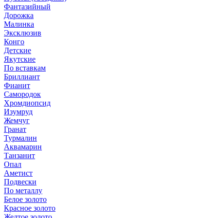
Фантазийный
Дорожка
Малинка
Эксклюзив
Конго
Детские
Якутские
По вставкам
Бриллиант
Фианит
Самородок
Хромдиопсид
Изумруд
Жемчуг
Гранат
Турмалин
Аквамарин
Танзанит
Опал
Аметист
Подвески
По металлу
Белое золото
Красное золото
Желтое золото