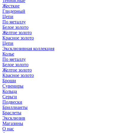
Теннисные
Жесткие
Глидерный
Цепи
По металлу
Белое золото
Желтое золото
Красное золото
Цепи
Эксклюзивная коллекция
Колье
По металлу
Белое золото
Желтое золото
Красное золото
Броши
Сувениры
Кольца
Серьги
Подвески
Бриллианты
Браслеты
Эксклюзив
Магазины
О нас