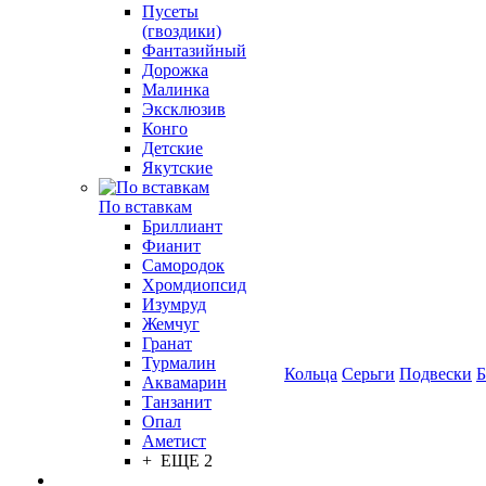
Пусеты
(гвоздики)
Фантазийный
Дорожка
Малинка
Эксклюзив
Конго
Детские
Якутские
По вставкам
Бриллиант
Фианит
Самородок
Хромдиопсид
Изумруд
Жемчуг
Гранат
Турмалин
Кольца
Серьги
Подвески
Б
Аквамарин
Танзанит
Опал
Аметист
+ ЕЩЕ 2