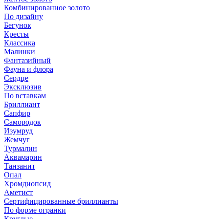
Комбинированное золото
По дизайну
Бегунок
Кресты
Классика
Малинки
Фантазийный
Фауна и флора
Сердце
Эксклюзив
По вставкам
Бриллиант
Сапфир
Самородок
Изумруд
Жемчуг
Турмалин
Аквамарин
Танзанит
Опал
Хромдиопсид
Аметист
Сертифицированные бриллианты
По форме огранки
Круглые