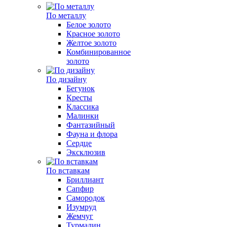
По металлу
Белое золото
Красное золото
Желтое золото
Комбинированное
золото
По дизайну
Бегунок
Кресты
Классика
Малинки
Фантазийный
Фауна и флора
Сердце
Эксклюзив
По вставкам
Бриллиант
Сапфир
Самородок
Изумруд
Жемчуг
Турмалин