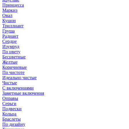
Принцесса
Маркиз
Овал
Кушон
Триллиант
Груша
Радиант
Сердце
Изумруд
По цвету
Бесцветные
Желтые
Коричневые
По чистоте
Идеально чистые
Чистые
С включениями
Заметные включения
Оправы
Серьги
Подвески
Кольца
Браслеты
По дизайну