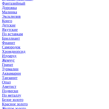
Фантазийный
Дорожка
Малинка
Эксклюзив
Конго
Детские
Якутские
По вставкам
Бриллиант
Фианит
Самородок
Хромдиопсид
Изумруд
Жемчуг
Гранат
Турмалин
Аквамарин
Танзанит
Опал
Аметист
Подвески
По металлу
Белое золото
Красное золото
Желтое золото