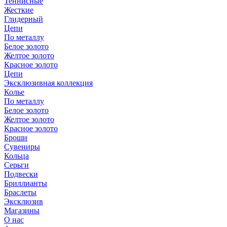
Теннисные
Жесткие
Глидерный
Цепи
По металлу
Белое золото
Желтое золото
Красное золото
Цепи
Эксклюзивная коллекция
Колье
По металлу
Белое золото
Желтое золото
Красное золото
Броши
Сувениры
Кольца
Серьги
Подвески
Бриллианты
Браслеты
Эксклюзив
Магазины
О нас