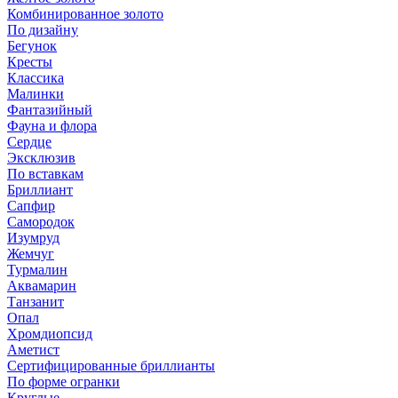
Комбинированное золото
По дизайну
Бегунок
Кресты
Классика
Малинки
Фантазийный
Фауна и флора
Сердце
Эксклюзив
По вставкам
Бриллиант
Сапфир
Самородок
Изумруд
Жемчуг
Турмалин
Аквамарин
Танзанит
Опал
Хромдиопсид
Аметист
Сертифицированные бриллианты
По форме огранки
Круглые