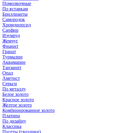
Помолвочные
По вставкам
Бриллианты
Самородок
Хромдиопсид
Сапфир
Изумруд
Жемчуг
Фианит
Гранат
Турмалин
Аквамарин
Танзанит
Опал
Аметист
Серьги
По металлу
Белое золото
Красное золото
Желтое золото
Комбинированное золото
Платина
По дизайну
Классика
Пусеты (гвоздики)