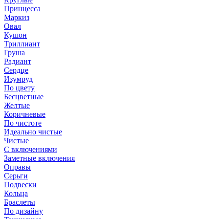
Принцесса
Маркиз
Овал
Кушон
Триллиант
Груша
Радиант
Сердце
Изумруд
По цвету
Бесцветные
Желтые
Коричневые
По чистоте
Идеально чистые
Чистые
С включениями
Заметные включения
Оправы
Серьги
Подвески
Кольца
Браслеты
По дизайну