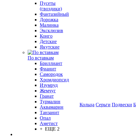
Пусеты
(гвоздики)
Фантазийный
Дорожка
Малинка
Эксклюзив
Конго
Детские
Якутские
По вставкам
Бриллиант
Фианит
Самородок
Хромдиопсид
Изумруд
Жемчуг
Гранат
Турмалин
Кольца
Серьги
Подвески
Б
Аквамарин
Танзанит
Опал
Аметист
+ ЕЩЕ 2