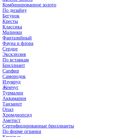
Комбинированное золото
По дизайну
Бегунок
Кресты
Классика
Малинки
Фантазийный
Фауна и флора
Сердце
Эксклюзив
По вставкам
Бриллиант
Сапфир
Самородок
Изумруд
Жемчуг
Турмалин
Аквамарин
Танзанит
Опал
Хромдиопсид
Аметист
Сертифицированные бриллианты
По форме огранки
Круглые