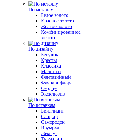
По металлу
Белое золото
Красное золото
Желтое золото
Комбинированное
золото
По дизайну
Бегунок
Кресты
Классика
Малинки
Фантазийный
Фауна и флора
Сердце
Эксклюзив
По вставкам
Бриллиант
Сапфир
Самородок
Изумруд
Жемчуг
Турмалин