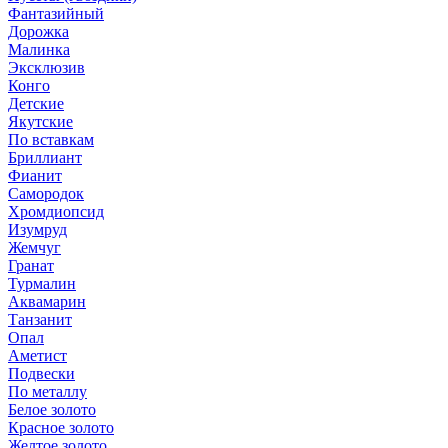
Фантазийный
Дорожка
Малинка
Эксклюзив
Конго
Детские
Якутские
По вставкам
Бриллиант
Фианит
Самородок
Хромдиопсид
Изумруд
Жемчуг
Гранат
Турмалин
Аквамарин
Танзанит
Опал
Аметист
Подвески
По металлу
Белое золото
Красное золото
Желтое золото