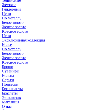
Теннисные
Жесткие
Глидерный
Цепи
По металлу
Белое золото
Желтое золото
Красное золото
Цепи
Эксклюзивная коллекция
Колье
По металлу
Белое золото
Желтое золото
Красное золото
Броши
Сувениры
Кольца
Серьги
Подвески
Бриллианты
Браслеты
Эксклюзив
Магазины
О нас