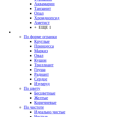
Аквамарин
Танзанит
Опал
Хромдиопсид
Аметист
+ ЕЩЕ 1
По форме огранки
Круглые
Принцесса
Маркиз
Овал
Кушон
Триллиант
Груша
Радиант
Сердце
Изумруд
По цвету
Бесцветные
Желтые
Коричневые
По чистоте
Идеально чистые
Чистые