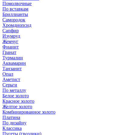
Помолвочные
По вставкам
Бриллианты
Самородок
Хромдиопсид
Сапфир
Изумруд
Жемчуг
Фианит
Гранат
Турмалин
Аквамарин
Танзанит
Опал
Аметист
Серьги
По металлу
Белое золото
Красное золото
Желтое золото
Комбинированное золото
Платина
По дизайну
Классика
Пусеты (гвоздики)