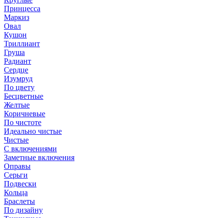
Принцесса
Маркиз
Овал
Кушон
Триллиант
Груша
Радиант
Сердце
Изумруд
По цвету
Бесцветные
Желтые
Коричневые
По чистоте
Идеально чистые
Чистые
С включениями
Заметные включения
Оправы
Серьги
Подвески
Кольца
Браслеты
По дизайну