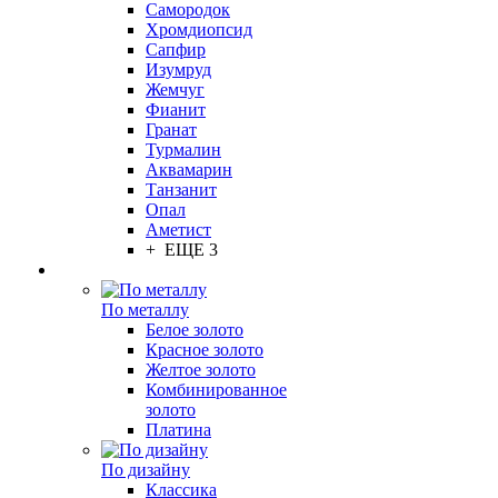
Самородок
Хромдиопсид
Сапфир
Изумруд
Жемчуг
Фианит
Гранат
Турмалин
Аквамарин
Танзанит
Опал
Аметист
+ ЕЩЕ 3
По металлу
Белое золото
Красное золото
Желтое золото
Комбинированное
золото
Платина
По дизайну
Классика