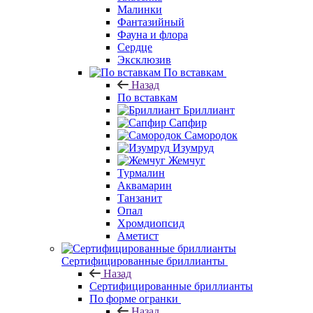
Малинки
Фантазийный
Фауна и флора
Сердце
Эксклюзив
По вставкам
Назад
По вставкам
Бриллиант
Сапфир
Самородок
Изумруд
Жемчуг
Турмалин
Аквамарин
Танзанит
Опал
Хромдиопсид
Аметист
Сертифицированные бриллианты
Назад
Сертифицированные бриллианты
По форме огранки
Назад