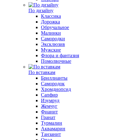
По дизайну
Классика
Дорожка
Обручальное
Малинки
Самородки
Эксклюзив
Мужские
Флора и фантазия
Помолвочные
По вставкам
Бриллианты
Самородок
Хромдиопсид
Сапфир
Изумруд
Жемчуг
Фианит
Гранат
Турмалин
Аквамарин
Танзанит
Опал