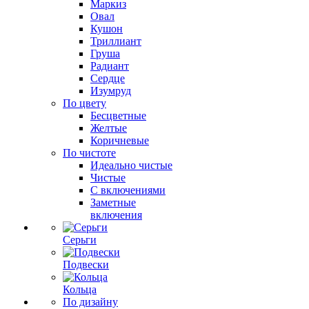
Маркиз
Овал
Кушон
Триллиант
Груша
Радиант
Сердце
Изумруд
По цвету
Бесцветные
Желтые
Коричневые
По чистоте
Идеально чистые
Чистые
С включениями
Заметные
включения
Серьги
Подвески
Кольца
По дизайну