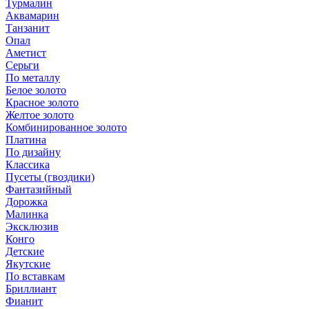
Турмалин
Аквамарин
Танзанит
Опал
Аметист
Серьги
По металлу
Белое золото
Красное золото
Желтое золото
Комбинированное золото
Платина
По дизайну
Классика
Пусеты (гвоздики)
Фантазийный
Дорожка
Малинка
Эксклюзив
Конго
Детские
Якутские
По вставкам
Бриллиант
Фианит