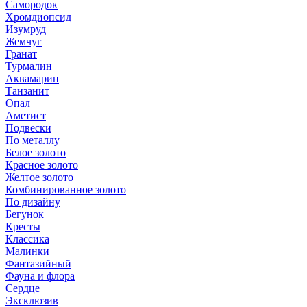
Самородок
Хромдиопсид
Изумруд
Жемчуг
Гранат
Турмалин
Аквамарин
Танзанит
Опал
Аметист
Подвески
По металлу
Белое золото
Красное золото
Желтое золото
Комбинированное золото
По дизайну
Бегунок
Кресты
Классика
Малинки
Фантазийный
Фауна и флора
Сердце
Эксклюзив