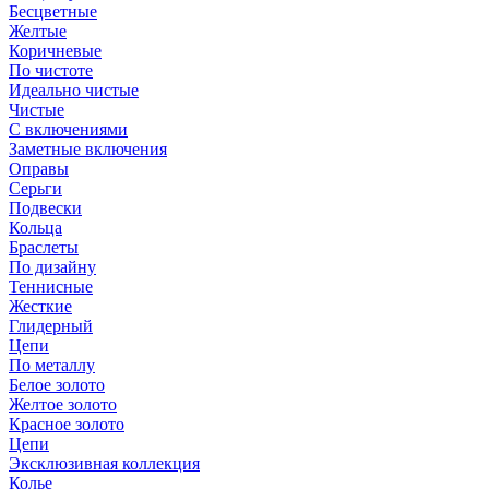
Бесцветные
Желтые
Коричневые
По чистоте
Идеально чистые
Чистые
С включениями
Заметные включения
Оправы
Серьги
Подвески
Кольца
Браслеты
По дизайну
Теннисные
Жесткие
Глидерный
Цепи
По металлу
Белое золото
Желтое золото
Красное золото
Цепи
Эксклюзивная коллекция
Колье