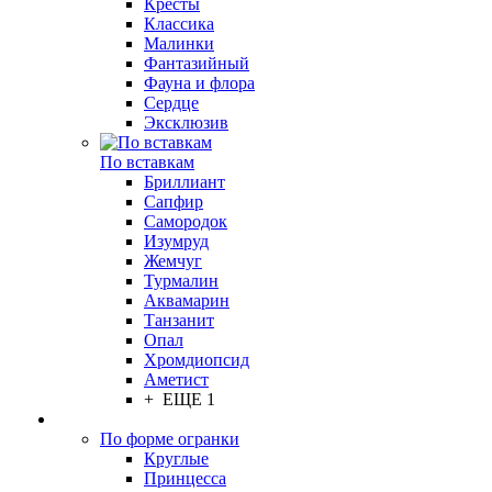
Кресты
Классика
Малинки
Фантазийный
Фауна и флора
Сердце
Эксклюзив
По вставкам
Бриллиант
Сапфир
Самородок
Изумруд
Жемчуг
Турмалин
Аквамарин
Танзанит
Опал
Хромдиопсид
Аметист
+ ЕЩЕ 1
По форме огранки
Круглые
Принцесса