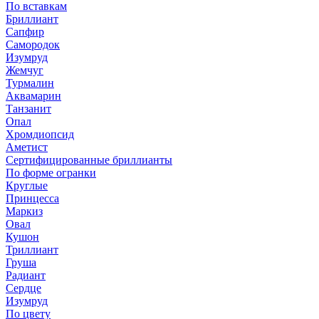
По вставкам
Бриллиант
Сапфир
Самородок
Изумруд
Жемчуг
Турмалин
Аквамарин
Танзанит
Опал
Хромдиопсид
Аметист
Сертифицированные бриллианты
По форме огранки
Круглые
Принцесса
Маркиз
Овал
Кушон
Триллиант
Груша
Радиант
Сердце
Изумруд
По цвету