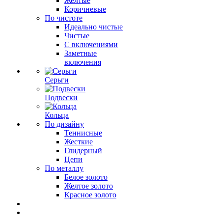
Желтые
Коричневые
По чистоте
Идеально чистые
Чистые
С включениями
Заметные
включения
Серьги
Подвески
Кольца
По дизайну
Теннисные
Жесткие
Глидерный
Цепи
По металлу
Белое золото
Желтое золото
Красное золото