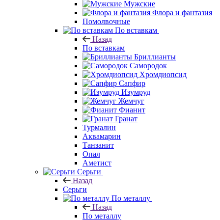
Мужские
Флора и фантазия
Помолвочные
По вставкам
Назад
По вставкам
Бриллианты
Самородок
Хромдиопсид
Сапфир
Изумруд
Жемчуг
Фианит
Гранат
Турмалин
Аквамарин
Танзанит
Опал
Аметист
Серьги
Назад
Серьги
По металлу
Назад
По металлу