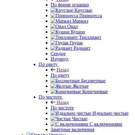
По форме огранки
Круглые
Принцесса
Маркиз
Овал
Кушон
Триллиант
Груша
Радиант
Сердце
Изумруд
По цвету
Назад
По цвету
Бесцветные
Желтые
Коричневые
По чистоте
Назад
По чистоте
Идеально чистые
Чистые
С включениями
Заметные включения
Оправы