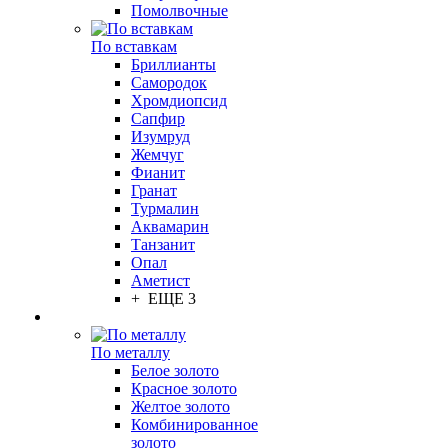
Помолвочные
По вставкам
Бриллианты
Самородок
Хромдиопсид
Сапфир
Изумруд
Жемчуг
Фианит
Гранат
Турмалин
Аквамарин
Танзанит
Опал
Аметист
+ ЕЩЕ 3
По металлу
Белое золото
Красное золото
Желтое золото
Комбинированное
золото