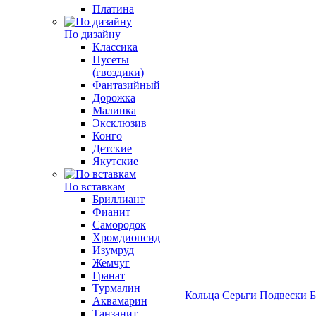
Платина
По дизайну
Классика
Пусеты
(гвоздики)
Фантазийный
Дорожка
Малинка
Эксклюзив
Конго
Детские
Якутские
По вставкам
Бриллиант
Фианит
Самородок
Хромдиопсид
Изумруд
Жемчуг
Гранат
Турмалин
Кольца
Серьги
Подвески
Б
Аквамарин
Танзанит