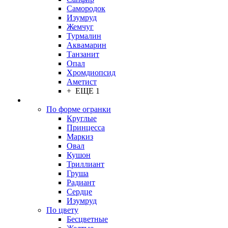
Самородок
Изумруд
Жемчуг
Турмалин
Аквамарин
Танзанит
Опал
Хромдиопсид
Аметист
+ ЕЩЕ 1
По форме огранки
Круглые
Принцесса
Маркиз
Овал
Кушон
Триллиант
Груша
Радиант
Сердце
Изумруд
По цвету
Бесцветные