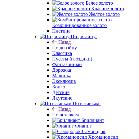
Белое золото
Красное золото
Желтое золото
Комбинированное золото
Платина
По дизайну
Назад
По дизайну
Классика
Пусеты (гвоздики)
Фантазийный
Дорожка
Малинка
Эксклюзив
Конго
Детские
Якутские
По вставкам
Назад
По вставкам
Бриллиант
Фианит
Самородок
Хромдиопсид