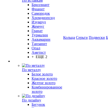
По вставкам
Бриллиант
Фианит
Самородок
Хромдиопсид
Изумруд
Жемчуг
Гранат
Турмалин
Кольца
Серьги
Подвески
Б
Аквамарин
Танзанит
Опал
Аметист
+ ЕЩЕ 2
По металлу
Белое золото
Красное золото
Желтое золото
Комбинированное
золото
По дизайну
Бегунок