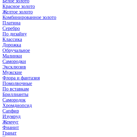
Белое золото
Красное золото
Желтое золото
Комбинированное золото
Платина
Серебро
По дизайну
Классика
Дорожка
Обручальное
Малинки
Самородки
Эксклюзив
Мужские
Флора и фантазия
Помолвочные
По вставкам
Бриллианты
Самородок
Хромдиопсид
Сапфир
Изумруд
Жемчуг
Фианит
Гранат