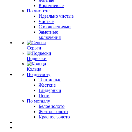
Желтые
Коричневые
По чистоте
Идеально чистые
Чистые
С включениями
Заметные
включения
Серьги
Подвески
Кольца
По дизайну
Теннисные
Жесткие
Глидерный
Цепи
По металлу
Белое золото
Желтое золото
Красное золото