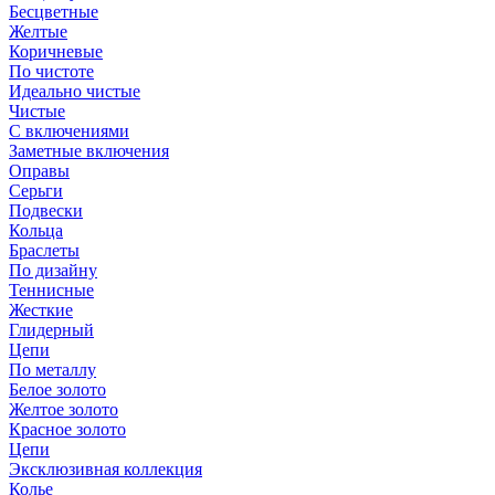
Бесцветные
Желтые
Коричневые
По чистоте
Идеально чистые
Чистые
С включениями
Заметные включения
Оправы
Серьги
Подвески
Кольца
Браслеты
По дизайну
Теннисные
Жесткие
Глидерный
Цепи
По металлу
Белое золото
Желтое золото
Красное золото
Цепи
Эксклюзивная коллекция
Колье