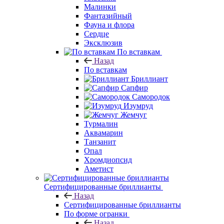
Малинки
Фантазийный
Фауна и флора
Сердце
Эксклюзив
По вставкам
Назад
По вставкам
Бриллиант
Сапфир
Самородок
Изумруд
Жемчуг
Турмалин
Аквамарин
Танзанит
Опал
Хромдиопсид
Аметист
Сертифицированные бриллианты
Назад
Сертифицированные бриллианты
По форме огранки
Назад