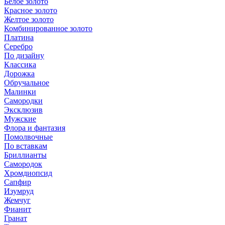
Белое золото
Красное золото
Желтое золото
Комбинированное золото
Платина
Серебро
По дизайну
Классика
Дорожка
Обручальное
Малинки
Самородки
Эксклюзив
Мужские
Флора и фантазия
Помолвочные
По вставкам
Бриллианты
Самородок
Хромдиопсид
Сапфир
Изумруд
Жемчуг
Фианит
Гранат