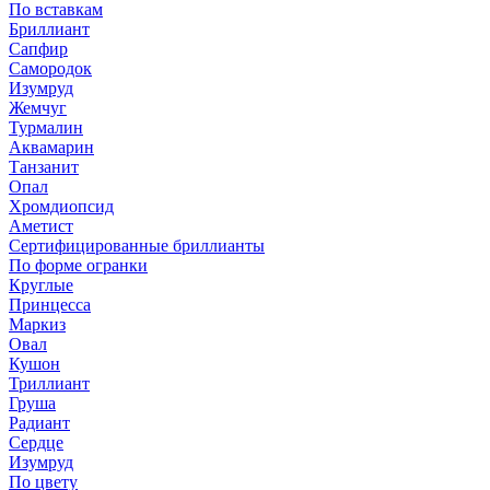
По вставкам
Бриллиант
Сапфир
Самородок
Изумруд
Жемчуг
Турмалин
Аквамарин
Танзанит
Опал
Хромдиопсид
Аметист
Сертифицированные бриллианты
По форме огранки
Круглые
Принцесса
Маркиз
Овал
Кушон
Триллиант
Груша
Радиант
Сердце
Изумруд
По цвету