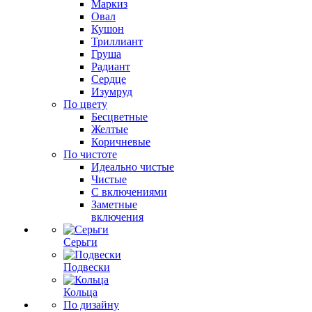
Маркиз
Овал
Кушон
Триллиант
Груша
Радиант
Сердце
Изумруд
По цвету
Бесцветные
Желтые
Коричневые
По чистоте
Идеально чистые
Чистые
С включениями
Заметные
включения
Серьги
Подвески
Кольца
По дизайну