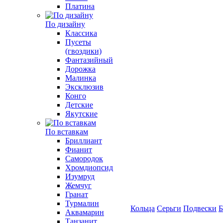
Платина
По дизайну
Классика
Пусеты
(гвоздики)
Фантазийный
Дорожка
Малинка
Эксклюзив
Конго
Детские
Якутские
По вставкам
Бриллиант
Фианит
Самородок
Хромдиопсид
Изумруд
Жемчуг
Гранат
Турмалин
Кольца
Серьги
Подвески
Б
Аквамарин
Танзанит