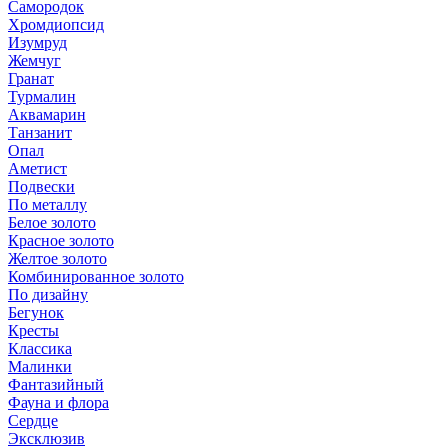
Самородок
Хромдиопсид
Изумруд
Жемчуг
Гранат
Турмалин
Аквамарин
Танзанит
Опал
Аметист
Подвески
По металлу
Белое золото
Красное золото
Желтое золото
Комбинированное золото
По дизайну
Бегунок
Кресты
Классика
Малинки
Фантазийный
Фауна и флора
Сердце
Эксклюзив