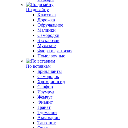
По дизайну
Классика
Дорожка
Обручальное
Малинки
Самородки
Эксклюзив
Мужские
Флора и фантазия
Помолвочные
По вставкам
Бриллианты
Самородок
Хромдиопсид
Сапфир
Изумруд
Жемчуг
Фианит
Гранат
Турмалин
Аквамарин
Танзанит
Опал