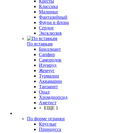
Кресты
Классика
Малинки
Фантазийный
Фауна и флора
Сердце
Эксклюзив
По вставкам
Бриллиант
Сапфир
Самородок
Изумруд
Жемчуг
Турмалин
Аквамарин
Танзанит
Опал
Хромдиопсид
Аметист
+ ЕЩЕ 1
По форме огранки
Круглые
Принцесса