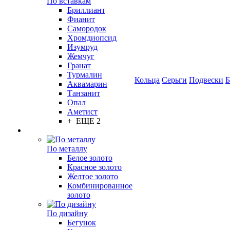
По вставкам
Бриллиант
Фианит
Самородок
Хромдиопсид
Изумруд
Жемчуг
Гранат
Турмалин
Кольца
Серьги
Подвески
Б
Аквамарин
Танзанит
Опал
Аметист
+ ЕЩЕ 2
По металлу
Белое золото
Красное золото
Желтое золото
Комбинированное
золото
По дизайну
Бегунок