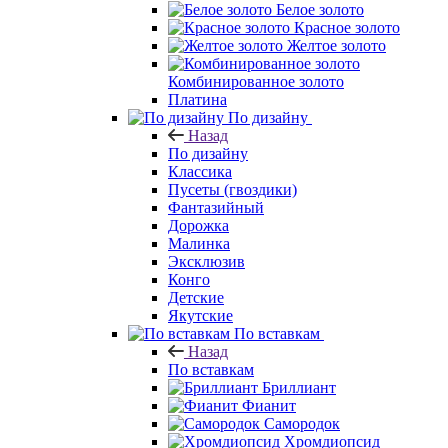
Белое золото
Красное золото
Желтое золото
Комбинированное золото
Платина
По дизайну
Назад
По дизайну
Классика
Пусеты (гвоздики)
Фантазийный
Дорожка
Малинка
Эксклюзив
Конго
Детские
Якутские
По вставкам
Назад
По вставкам
Бриллиант
Фианит
Самородок
Хромдиопсид