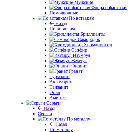
Мужские
Флора и фантазия
Помолвочные
По вставкам
Назад
По вставкам
Бриллианты
Самородок
Хромдиопсид
Сапфир
Изумруд
Жемчуг
Фианит
Гранат
Турмалин
Аквамарин
Танзанит
Опал
Аметист
Серьги
Назад
Серьги
По металлу
Назад
По металлу