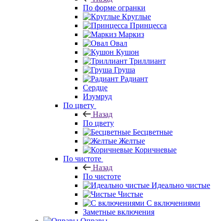
По форме огранки
Круглые
Принцесса
Маркиз
Овал
Кушон
Триллиант
Груша
Радиант
Сердце
Изумруд
По цвету
Назад
По цвету
Бесцветные
Желтые
Коричневые
По чистоте
Назад
По чистоте
Идеально чистые
Чистые
С включениями
Заметные включения
Оправы