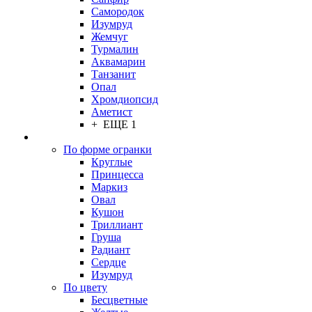
Самородок
Изумруд
Жемчуг
Турмалин
Аквамарин
Танзанит
Опал
Хромдиопсид
Аметист
+ ЕЩЕ 1
По форме огранки
Круглые
Принцесса
Маркиз
Овал
Кушон
Триллиант
Груша
Радиант
Сердце
Изумруд
По цвету
Бесцветные