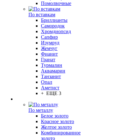
Помолвочные
По вставкам
Бриллианты
Самородок
Хромдиопсид
Сапфир
Изумруд
Жемчуг
Фианит
Гранат
Турмалин
Аквамарин
Танзанит
Опал
Аметист
+ ЕЩЕ 3
По металлу
Белое золото
Красное золото
Желтое золото
Комбинированное
золото