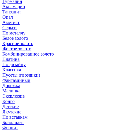
Турмалин
Аквамарин
Танзанит
Опал
Аметист
Серьги
По металлу
Белое золото
Красное золото
Желтое золото
Комбинированное золото
Платина
По дизайну
Классика
Пусеты (гвоздики)
Фантазийный
Дорожка
Малинка
Эксклюзив
Конго
Детские
Якутские
По вставкам
Бриллиант
Фианит