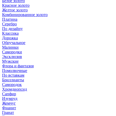
Белое золото
Красное золото
Желтое золото
Комбинированное золото
Платина
Серебро
По дизайну
Классика
Дорожка
Обручальное
Малинки
Самородки
Эксклюзив
Мужские
Флора и фантазия
Помолвочные
По вставкам
Бриллианты
Самородок
Хромдиопсид
Сапфир
Изумруд
Жемчуг
Фианит
Гранат