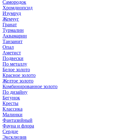
Самородок
Хромдиопсид
Изумруд
Жемчуг
Гранат
Турмалин
Аквамарин
Танзанит
Опал
Аметист
Подвески
По металлу
Белое золото
Красное золото
Желтое золото
Комбинированное золото
По дизайну
Бегунок
Кресты
Классика
Малинки
Фантазийный
Фауна и флора
Сердце
Эксклюзив