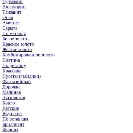
Турмалин
Аквамарин
Танзанит
Опал
Аметист
Серьги
По металлу
Белое золото
Красное золото
Желтое золото
Комбинированное золото
Платина
По дизайну
Классика
Пусеты (гвоздики)
Фантазийный
Дорожка
Малинка
Эксклюзив
Конго
Детские
Якутские
По вставкам
Бриллиант
Фианит