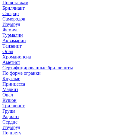
По вставкам
Бриллиант
Сапфир
Самородок
Изумруд
Жемчуг
Турмалин
Аквамарин
Танзанит
Опал
Хромдиопсид
Аметист
Сертифицированные бриллианты
По форме огранки
Круглые
Принцесса
Маркиз
Овал
Кушон
Триллиант
Груша
Радиант
Сердце
Изумруд
По цвету