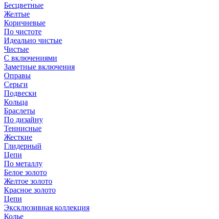
Бесцветные
Желтые
Коричневые
По чистоте
Идеально чистые
Чистые
С включениями
Заметные включения
Оправы
Серьги
Подвески
Кольца
Браслеты
По дизайну
Теннисные
Жесткие
Глидерный
Цепи
По металлу
Белое золото
Желтое золото
Красное золото
Цепи
Эксклюзивная коллекция
Колье