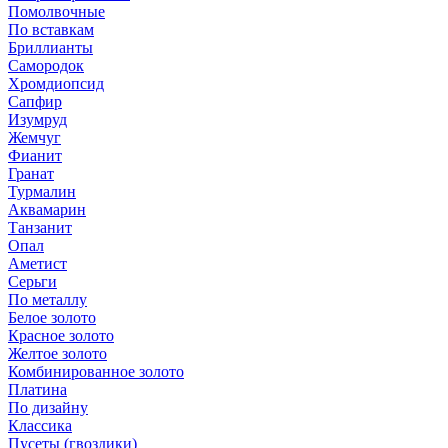
Помолвочные
По вставкам
Бриллианты
Самородок
Хромдиопсид
Сапфир
Изумруд
Жемчуг
Фианит
Гранат
Турмалин
Аквамарин
Танзанит
Опал
Аметист
Серьги
По металлу
Белое золото
Красное золото
Желтое золото
Комбинированное золото
Платина
По дизайну
Классика
Пусеты (гвоздики)