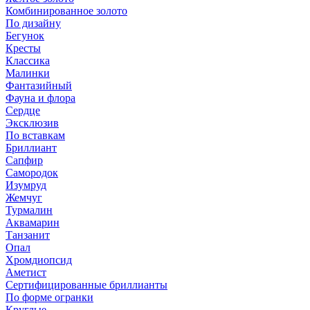
Комбинированное золото
По дизайну
Бегунок
Кресты
Классика
Малинки
Фантазийный
Фауна и флора
Сердце
Эксклюзив
По вставкам
Бриллиант
Сапфир
Самородок
Изумруд
Жемчуг
Турмалин
Аквамарин
Танзанит
Опал
Хромдиопсид
Аметист
Сертифицированные бриллианты
По форме огранки
Круглые