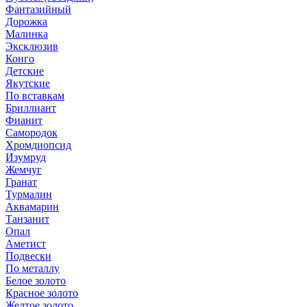
Фантазийный
Дорожка
Малинка
Эксклюзив
Конго
Детские
Якутские
По вставкам
Бриллиант
Фианит
Самородок
Хромдиопсид
Изумруд
Жемчуг
Гранат
Турмалин
Аквамарин
Танзанит
Опал
Аметист
Подвески
По металлу
Белое золото
Красное золото
Желтое золото