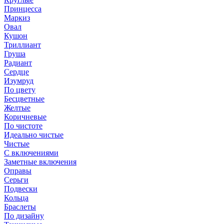
Принцесса
Маркиз
Овал
Кушон
Триллиант
Груша
Радиант
Сердце
Изумруд
По цвету
Бесцветные
Желтые
Коричневые
По чистоте
Идеально чистые
Чистые
С включениями
Заметные включения
Оправы
Серьги
Подвески
Кольца
Браслеты
По дизайну