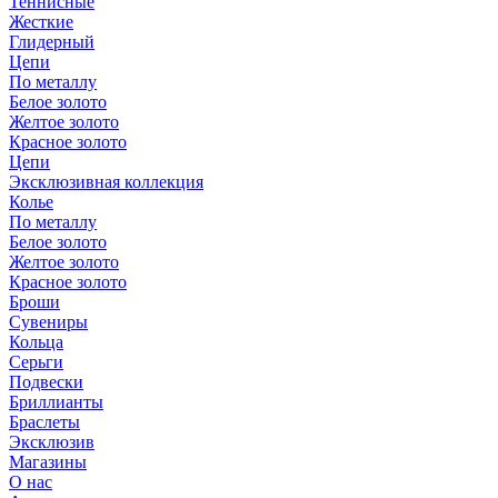
Теннисные
Жесткие
Глидерный
Цепи
По металлу
Белое золото
Желтое золото
Красное золото
Цепи
Эксклюзивная коллекция
Колье
По металлу
Белое золото
Желтое золото
Красное золото
Броши
Сувениры
Кольца
Серьги
Подвески
Бриллианты
Браслеты
Эксклюзив
Магазины
О нас