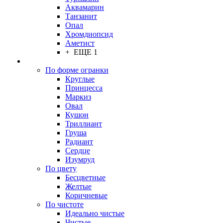
Аквамарин
Танзанит
Опал
Хромдиопсид
Аметист
+ ЕЩЕ 1
По форме огранки
Круглые
Принцесса
Маркиз
Овал
Кушон
Триллиант
Груша
Радиант
Сердце
Изумруд
По цвету
Бесцветные
Желтые
Коричневые
По чистоте
Идеально чистые
Чистые