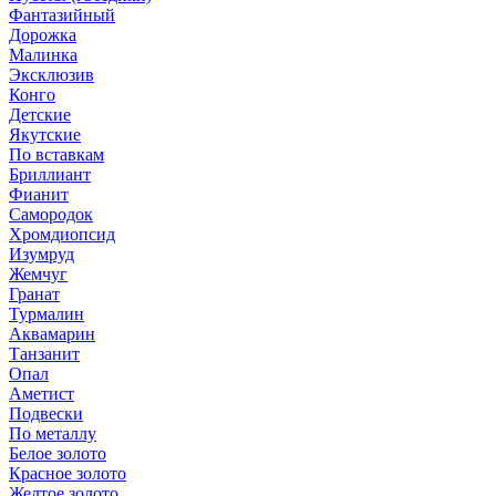
Фантазийный
Дорожка
Малинка
Эксклюзив
Конго
Детские
Якутские
По вставкам
Бриллиант
Фианит
Самородок
Хромдиопсид
Изумруд
Жемчуг
Гранат
Турмалин
Аквамарин
Танзанит
Опал
Аметист
Подвески
По металлу
Белое золото
Красное золото
Желтое золото