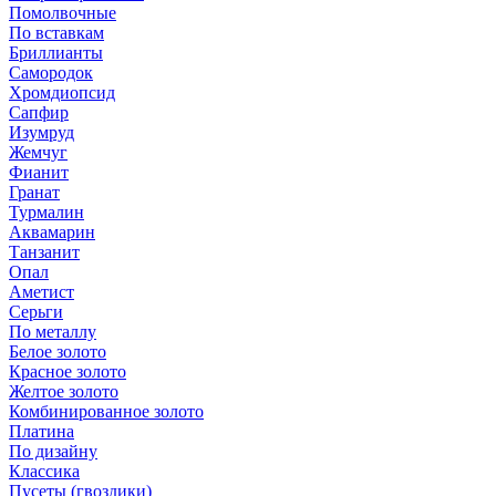
Помолвочные
По вставкам
Бриллианты
Самородок
Хромдиопсид
Сапфир
Изумруд
Жемчуг
Фианит
Гранат
Турмалин
Аквамарин
Танзанит
Опал
Аметист
Серьги
По металлу
Белое золото
Красное золото
Желтое золото
Комбинированное золото
Платина
По дизайну
Классика
Пусеты (гвоздики)