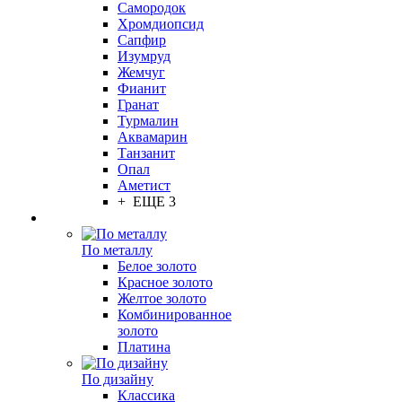
Самородок
Хромдиопсид
Сапфир
Изумруд
Жемчуг
Фианит
Гранат
Турмалин
Аквамарин
Танзанит
Опал
Аметист
+ ЕЩЕ 3
По металлу
Белое золото
Красное золото
Желтое золото
Комбинированное
золото
Платина
По дизайну
Классика