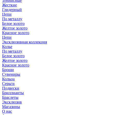
Теннисные
Жесткие
Глидерный
Цепи
По металлу
Белое золото
Желтое золото
Красное золото
Цепи
Эксклюзивная коллекция
Колье
По металлу
Белое золото
Желтое золото
Красное золото
Броши
Сувениры
Кольца
Серьги
Подвески
Бриллианты
Браслеты
Эксклюзив
Магазины
О нас