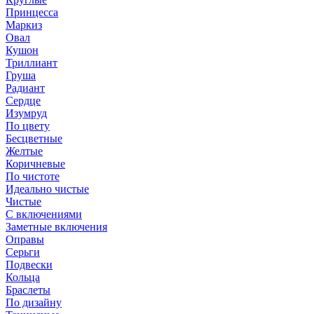
Принцесса
Маркиз
Овал
Кушон
Триллиант
Груша
Радиант
Сердце
Изумруд
По цвету
Бесцветные
Желтые
Коричневые
По чистоте
Идеально чистые
Чистые
С включениями
Заметные включения
Оправы
Серьги
Подвески
Кольца
Браслеты
По дизайну