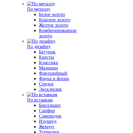
По металлу
Белое золото
Красное золото
Желтое золото
Комбинированное
золото
По дизайну
Бегунок
Кресты
Классика
Малинки
Фантазийный
Фауна и флора
Сердце
Эксклюзив
По вставкам
Бриллиант
Сапфир
Самородок
Изумруд
Жемчуг
Турмалин