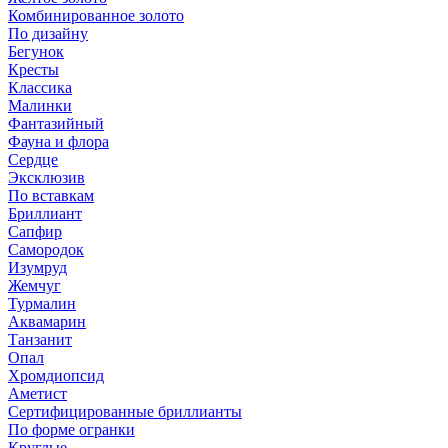
Комбинированное золото
По дизайну
Бегунок
Кресты
Классика
Малинки
Фантазийный
Фауна и флора
Сердце
Эксклюзив
По вставкам
Бриллиант
Сапфир
Самородок
Изумруд
Жемчуг
Турмалин
Аквамарин
Танзанит
Опал
Хромдиопсид
Аметист
Сертифицированные бриллианты
По форме огранки
Круглые