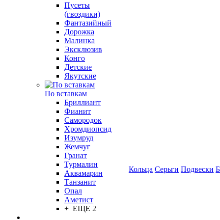
Пусеты
(гвоздики)
Фантазийный
Дорожка
Малинка
Эксклюзив
Конго
Детские
Якутские
По вставкам
Бриллиант
Фианит
Самородок
Хромдиопсид
Изумруд
Жемчуг
Гранат
Турмалин
Кольца
Серьги
Подвески
Б
Аквамарин
Танзанит
Опал
Аметист
+ ЕЩЕ 2