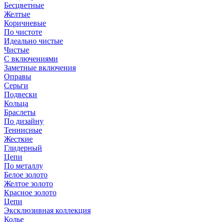
Бесцветные
Желтые
Коричневые
По чистоте
Идеально чистые
Чистые
С включениями
Заметные включения
Оправы
Серьги
Подвески
Кольца
Браслеты
По дизайну
Теннисные
Жесткие
Глидерный
Цепи
По металлу
Белое золото
Желтое золото
Красное золото
Цепи
Эксклюзивная коллекция
Колье