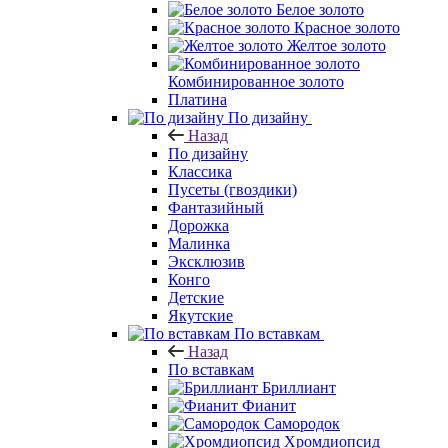
Белое золото
Красное золото
Желтое золото
Комбинированное золото
Платина
По дизайну
Назад
По дизайну
Классика
Пусеты (гвоздики)
Фантазийный
Дорожка
Малинка
Эксклюзив
Конго
Детские
Якутские
По вставкам
Назад
По вставкам
Бриллиант
Фианит
Самородок
Хромдиопсид