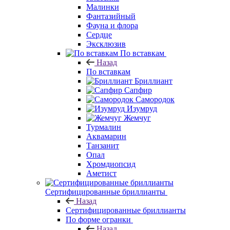
Малинки
Фантазийный
Фауна и флора
Сердце
Эксклюзив
По вставкам
Назад
По вставкам
Бриллиант
Сапфир
Самородок
Изумруд
Жемчуг
Турмалин
Аквамарин
Танзанит
Опал
Хромдиопсид
Аметист
Сертифицированные бриллианты
Назад
Сертифицированные бриллианты
По форме огранки
Назад