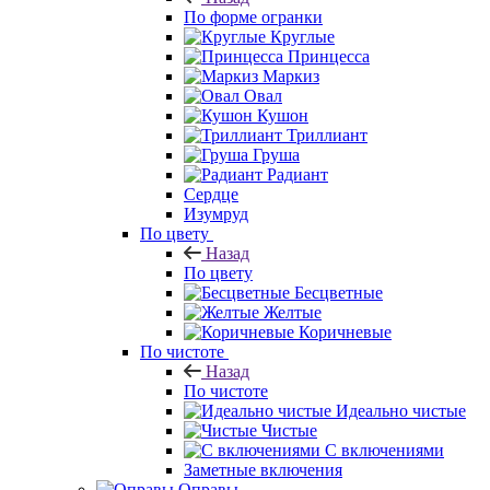
По форме огранки
Круглые
Принцесса
Маркиз
Овал
Кушон
Триллиант
Груша
Радиант
Сердце
Изумруд
По цвету
Назад
По цвету
Бесцветные
Желтые
Коричневые
По чистоте
Назад
По чистоте
Идеально чистые
Чистые
С включениями
Заметные включения
Оправы