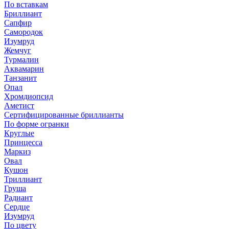
По вставкам
Бриллиант
Сапфир
Самородок
Изумруд
Жемчуг
Турмалин
Аквамарин
Танзанит
Опал
Хромдиопсид
Аметист
Сертифицированные бриллианты
По форме огранки
Круглые
Принцесса
Маркиз
Овал
Кушон
Триллиант
Груша
Радиант
Сердце
Изумруд
По цвету