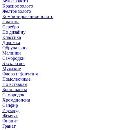
Белое золото
Красное золото
Желтое золото
Комбинированное золото
Платина
Серебро
По дизайну
Классика
Дорожка
Обручальное
Малинки
Самородки
Эксклюзив
Мужские
Флора и фантазия
Помолвочные
По вставкам
Бриллианты
Самородок
Хромдиопсид
Сапфир
Изумруд
Жемчуг
Фианит
Гранат