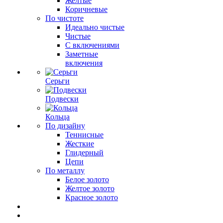
Желтые
Коричневые
По чистоте
Идеально чистые
Чистые
С включениями
Заметные
включения
Серьги
Подвески
Кольца
По дизайну
Теннисные
Жесткие
Глидерный
Цепи
По металлу
Белое золото
Желтое золото
Красное золото