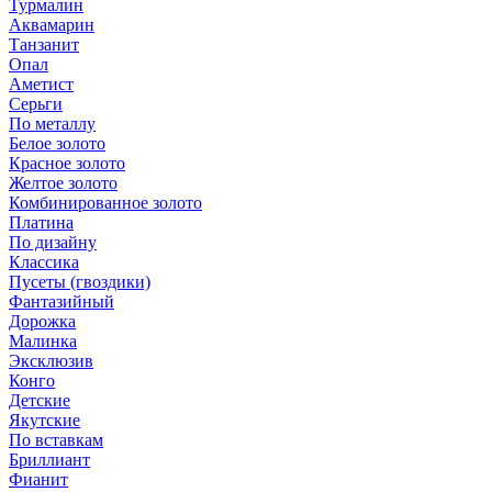
Турмалин
Аквамарин
Танзанит
Опал
Аметист
Серьги
По металлу
Белое золото
Красное золото
Желтое золото
Комбинированное золото
Платина
По дизайну
Классика
Пусеты (гвоздики)
Фантазийный
Дорожка
Малинка
Эксклюзив
Конго
Детские
Якутские
По вставкам
Бриллиант
Фианит