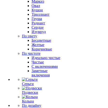
Маркиз
Овал
Кушон
Триллиант
Груша
Радиант
Сердце
Изумруд
По цвету
Бесцветные
Желтые
Коричневые
По чистоте
Идеально чистые
Чистые
С включениями
Заметные
включения
Серьги
Подвески
Кольца
По дизайну