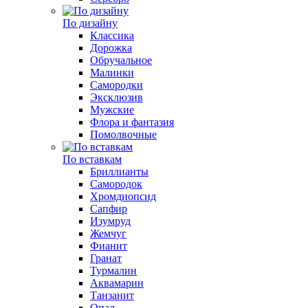
По дизайну
Классика
Дорожка
Обручальное
Малинки
Самородки
Эксклюзив
Мужские
Флора и фантазия
Помолвочные
По вставкам
Бриллианты
Самородок
Хромдиопсид
Сапфир
Изумруд
Жемчуг
Фианит
Гранат
Турмалин
Аквамарин
Танзанит
Опал