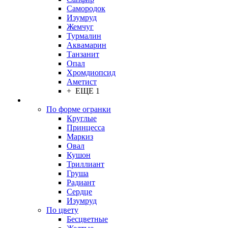
Самородок
Изумруд
Жемчуг
Турмалин
Аквамарин
Танзанит
Опал
Хромдиопсид
Аметист
+ ЕЩЕ 1
По форме огранки
Круглые
Принцесса
Маркиз
Овал
Кушон
Триллиант
Груша
Радиант
Сердце
Изумруд
По цвету
Бесцветные