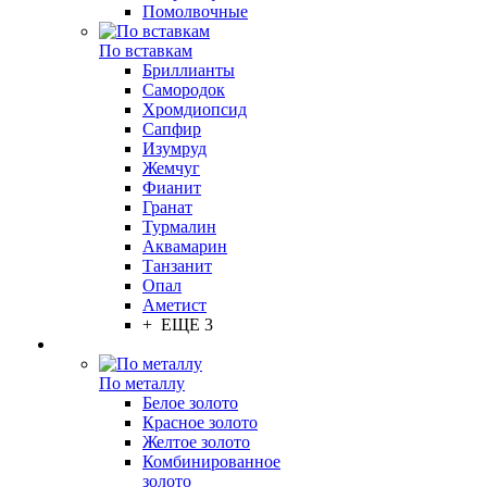
Помолвочные
По вставкам
Бриллианты
Самородок
Хромдиопсид
Сапфир
Изумруд
Жемчуг
Фианит
Гранат
Турмалин
Аквамарин
Танзанит
Опал
Аметист
+ ЕЩЕ 3
По металлу
Белое золото
Красное золото
Желтое золото
Комбинированное
золото