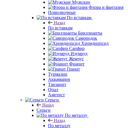
Мужские
Флора и фантазия
Помолвочные
По вставкам
Назад
По вставкам
Бриллианты
Самородок
Хромдиопсид
Сапфир
Изумруд
Жемчуг
Фианит
Гранат
Турмалин
Аквамарин
Танзанит
Опал
Аметист
Серьги
Назад
Серьги
По металлу
Назад
По металлу