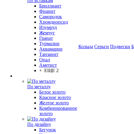
По вставкам
Бриллиант
Фианит
Самородок
Хромдиопсид
Изумруд
Жемчуг
Гранат
Турмалин
Кольца
Серьги
Подвески
Б
Аквамарин
Танзанит
Опал
Аметист
+ ЕЩЕ 2
По металлу
Белое золото
Красное золото
Желтое золото
Комбинированное
золото
По дизайну
Бегунок