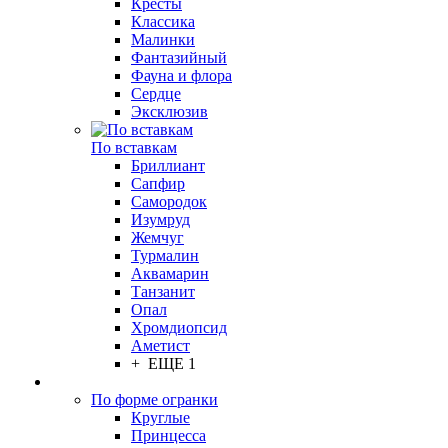
Кресты
Классика
Малинки
Фантазийный
Фауна и флора
Сердце
Эксклюзив
По вставкам
Бриллиант
Сапфир
Самородок
Изумруд
Жемчуг
Турмалин
Аквамарин
Танзанит
Опал
Хромдиопсид
Аметист
+ ЕЩЕ 1
По форме огранки
Круглые
Принцесса