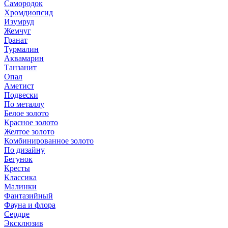
Самородок
Хромдиопсид
Изумруд
Жемчуг
Гранат
Турмалин
Аквамарин
Танзанит
Опал
Аметист
Подвески
По металлу
Белое золото
Красное золото
Желтое золото
Комбинированное золото
По дизайну
Бегунок
Кресты
Классика
Малинки
Фантазийный
Фауна и флора
Сердце
Эксклюзив