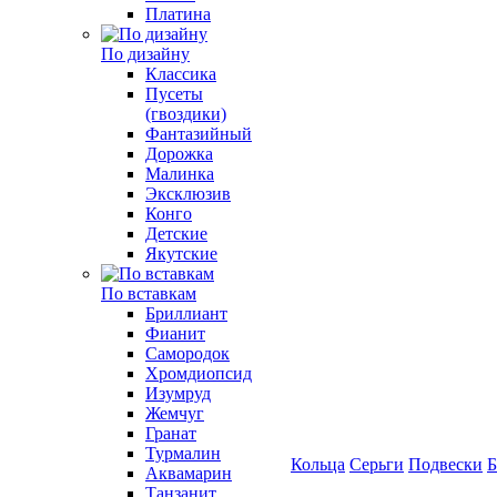
Платина
По дизайну
Классика
Пусеты
(гвоздики)
Фантазийный
Дорожка
Малинка
Эксклюзив
Конго
Детские
Якутские
По вставкам
Бриллиант
Фианит
Самородок
Хромдиопсид
Изумруд
Жемчуг
Гранат
Турмалин
Кольца
Серьги
Подвески
Б
Аквамарин
Танзанит