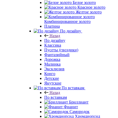
Белое золото
Красное золото
Желтое золото
Комбинированное золото
Платина
По дизайну
Назад
По дизайну
Классика
Пусеты (гвоздики)
Фантазийный
Дорожка
Малинка
Эксклюзив
Конго
Детские
Якутские
По вставкам
Назад
По вставкам
Бриллиант
Фианит
Самородок
Хромдиопсид