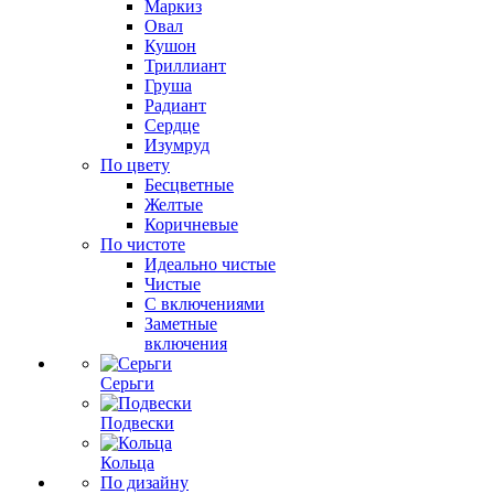
Маркиз
Овал
Кушон
Триллиант
Груша
Радиант
Сердце
Изумруд
По цвету
Бесцветные
Желтые
Коричневые
По чистоте
Идеально чистые
Чистые
С включениями
Заметные
включения
Серьги
Подвески
Кольца
По дизайну