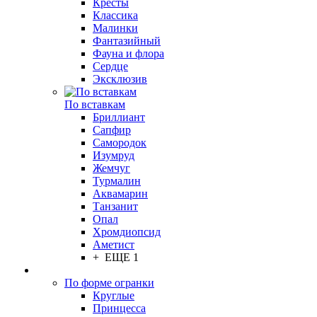
Кресты
Классика
Малинки
Фантазийный
Фауна и флора
Сердце
Эксклюзив
По вставкам
Бриллиант
Сапфир
Самородок
Изумруд
Жемчуг
Турмалин
Аквамарин
Танзанит
Опал
Хромдиопсид
Аметист
+ ЕЩЕ 1
По форме огранки
Круглые
Принцесса