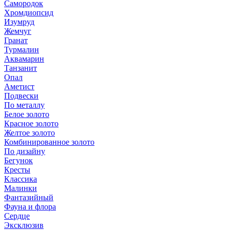
Самородок
Хромдиопсид
Изумруд
Жемчуг
Гранат
Турмалин
Аквамарин
Танзанит
Опал
Аметист
Подвески
По металлу
Белое золото
Красное золото
Желтое золото
Комбинированное золото
По дизайну
Бегунок
Кресты
Классика
Малинки
Фантазийный
Фауна и флора
Сердце
Эксклюзив