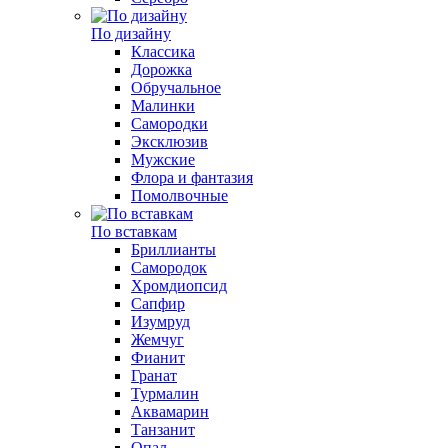
По дизайну
Классика
Дорожка
Обручальное
Малинки
Самородки
Эксклюзив
Мужские
Флора и фантазия
Помолвочные
По вставкам
Бриллианты
Самородок
Хромдиопсид
Сапфир
Изумруд
Жемчуг
Фианит
Гранат
Турмалин
Аквамарин
Танзанит
Опал