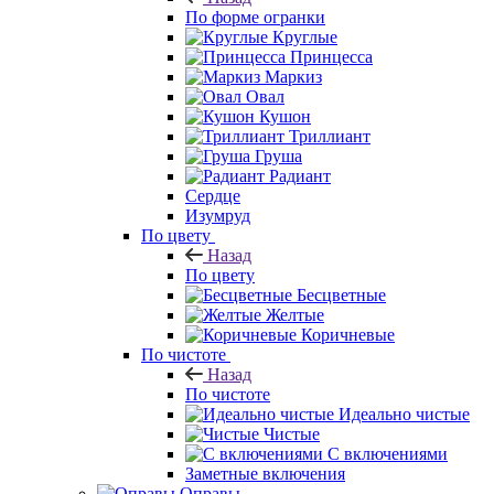
По форме огранки
Круглые
Принцесса
Маркиз
Овал
Кушон
Триллиант
Груша
Радиант
Сердце
Изумруд
По цвету
Назад
По цвету
Бесцветные
Желтые
Коричневые
По чистоте
Назад
По чистоте
Идеально чистые
Чистые
С включениями
Заметные включения
Оправы