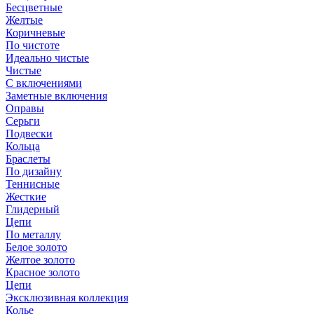
Бесцветные
Желтые
Коричневые
По чистоте
Идеально чистые
Чистые
С включениями
Заметные включения
Оправы
Серьги
Подвески
Кольца
Браслеты
По дизайну
Теннисные
Жесткие
Глидерный
Цепи
По металлу
Белое золото
Желтое золото
Красное золото
Цепи
Эксклюзивная коллекция
Колье