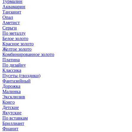
Турмалин
Аквамарин
Танзанит
Опал
Аметист
Серьги
По металлу
Белое золото
Красное золото
Желтое золото
Комбинированное золото
Платина
По дизайну
Классика
Пусеты (гвоздики)
Фантазийный
Дорожка
Малинка
Эксклюзив
Конго
Детские
Якутские
По вставкам
Бриллиант
Фианит