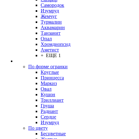
Самородок
Изумруд
Жемчуг
Турмалин
Аквамарин
Танзанит
Опал
Хромдиопсид
Аметист
+ ЕЩЕ 1
По форме огранки
Круглые
Принцесса
Маркиз
Овал
Кушон
Триллиант
Груша
Радиант
Сердце
Изумруд
По цвету
Бесцветные