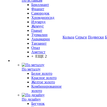
По вставкам
Бриллиант
Фианит
Самородок
Хромдиопсид
Изумруд
Жемчуг
Гранат
Турмалин
Кольца
Серьги
Подвески
Б
Аквамарин
Танзанит
Опал
Аметист
+ ЕЩЕ 2
По металлу
Белое золото
Красное золото
Желтое золото
Комбинированное
золото
По дизайну
Бегунок