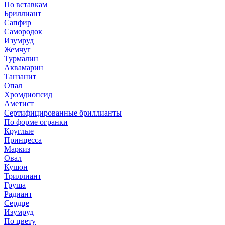
По вставкам
Бриллиант
Сапфир
Самородок
Изумруд
Жемчуг
Турмалин
Аквамарин
Танзанит
Опал
Хромдиопсид
Аметист
Сертифицированные бриллианты
По форме огранки
Круглые
Принцесса
Маркиз
Овал
Кушон
Триллиант
Груша
Радиант
Сердце
Изумруд
По цвету