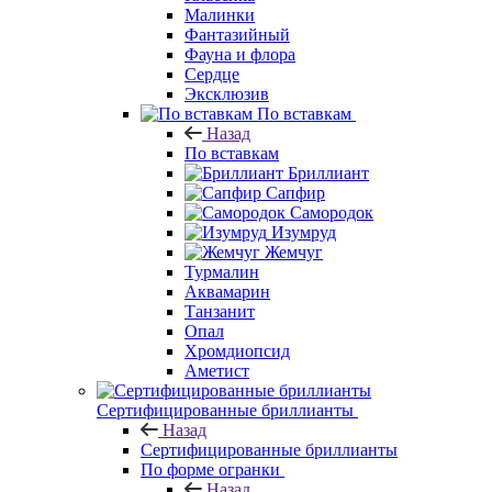
Малинки
Фантазийный
Фауна и флора
Сердце
Эксклюзив
По вставкам
Назад
По вставкам
Бриллиант
Сапфир
Самородок
Изумруд
Жемчуг
Турмалин
Аквамарин
Танзанит
Опал
Хромдиопсид
Аметист
Сертифицированные бриллианты
Назад
Сертифицированные бриллианты
По форме огранки
Назад