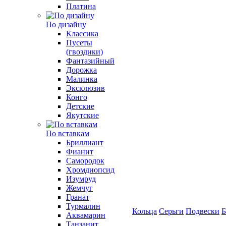
Платина
По дизайну
Классика
Пусеты
(гвоздики)
Фантазийный
Дорожка
Малинка
Эксклюзив
Конго
Детские
Якутские
По вставкам
Бриллиант
Фианит
Самородок
Хромдиопсид
Изумруд
Жемчуг
Гранат
Турмалин
Кольца
Серьги
Подвески
Б
Аквамарин
Танзанит