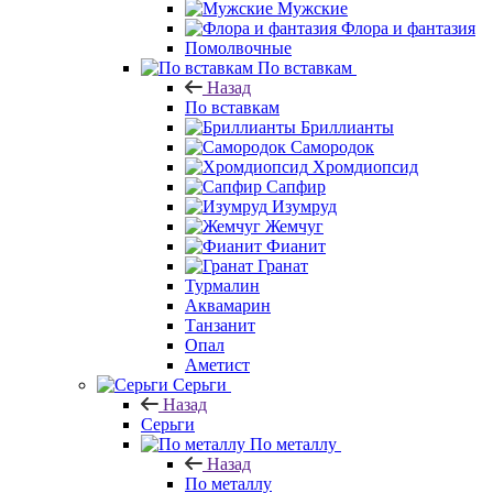
Мужские
Флора и фантазия
Помолвочные
По вставкам
Назад
По вставкам
Бриллианты
Самородок
Хромдиопсид
Сапфир
Изумруд
Жемчуг
Фианит
Гранат
Турмалин
Аквамарин
Танзанит
Опал
Аметист
Серьги
Назад
Серьги
По металлу
Назад
По металлу