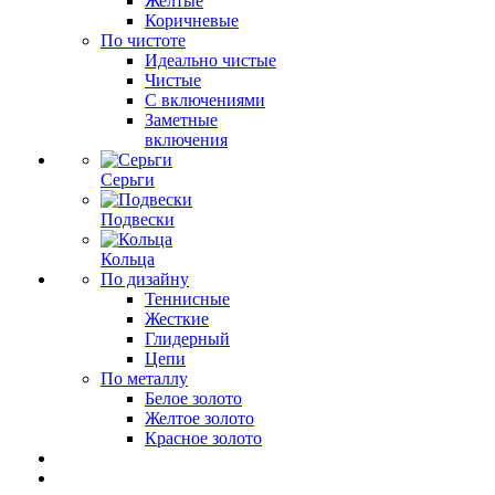
Желтые
Коричневые
По чистоте
Идеально чистые
Чистые
С включениями
Заметные
включения
Серьги
Подвески
Кольца
По дизайну
Теннисные
Жесткие
Глидерный
Цепи
По металлу
Белое золото
Желтое золото
Красное золото