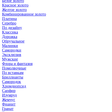
Белое золото
Красное золото
Желтое золото
Комбинированное золото
Платина
Серебро
По дизайну
Классика
Дорожка
Обручальное
Малинки
Самородки
Эксклюзив
Мужские
Флора и фантазия
Помолвочные
По вставкам
Бриллианты
Самородок
Хромдиопсид
Сапфир
Изумруд
Жемчуг
Фианит
Гранат