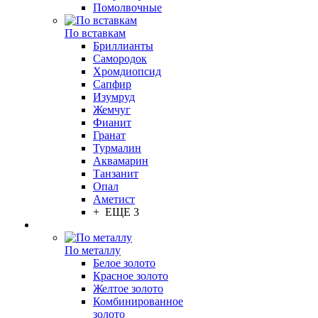
Помолвочные
По вставкам
Бриллианты
Самородок
Хромдиопсид
Сапфир
Изумруд
Жемчуг
Фианит
Гранат
Турмалин
Аквамарин
Танзанит
Опал
Аметист
+ ЕЩЕ 3
По металлу
Белое золото
Красное золото
Желтое золото
Комбинированное
золото