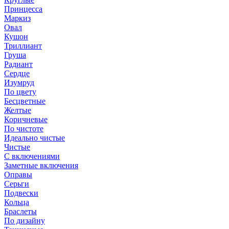
Принцесса
Маркиз
Овал
Кушон
Триллиант
Груша
Радиант
Сердце
Изумруд
По цвету
Бесцветные
Желтые
Коричневые
По чистоте
Идеально чистые
Чистые
С включениями
Заметные включения
Оправы
Серьги
Подвески
Кольца
Браслеты
По дизайну