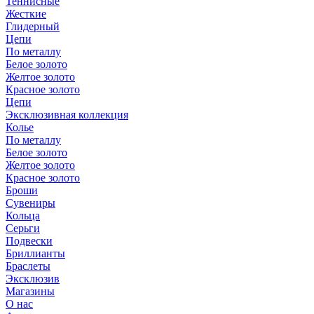
Теннисные
Жесткие
Глидерный
Цепи
По металлу
Белое золото
Желтое золото
Красное золото
Цепи
Эксклюзивная коллекция
Колье
По металлу
Белое золото
Желтое золото
Красное золото
Броши
Сувениры
Кольца
Серьги
Подвески
Бриллианты
Браслеты
Эксклюзив
Магазины
О нас