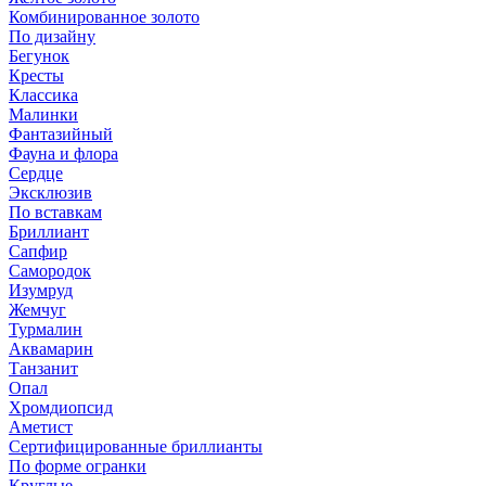
Комбинированное золото
По дизайну
Бегунок
Кресты
Классика
Малинки
Фантазийный
Фауна и флора
Сердце
Эксклюзив
По вставкам
Бриллиант
Сапфир
Самородок
Изумруд
Жемчуг
Турмалин
Аквамарин
Танзанит
Опал
Хромдиопсид
Аметист
Сертифицированные бриллианты
По форме огранки
Круглые