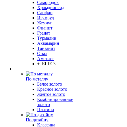
Самородок
Хромдиопсид
Сапфир
Изумруд
Жемчуг
Фианит
Гранат
Турмалин
Аквамарин
Танзанит
Опал
Аметист
+ ЕЩЕ 3
По металлу
Белое золото
Красное золото
Желтое золото
Комбинированное
золото
Платина
По дизайну
Классика