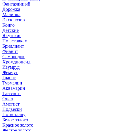
Фантазийный
Дорожка
Малинка
Эксклюзив
Конго
Детские
Якутские
По вставкам
Бриллиант
Фианит
Самородок
Хромдиопсид
Изумруд
Жемчуг
Гранат
Турмалин
Аквамарин
Танзанит
Опал
Аметист
Подвески
По металлу
Белое золото
Красное золото
Желтое золото