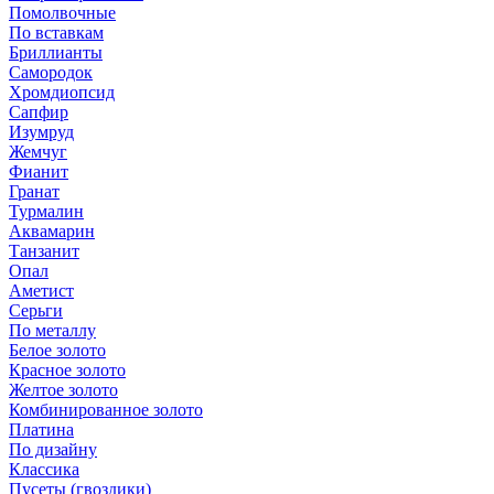
Помолвочные
По вставкам
Бриллианты
Самородок
Хромдиопсид
Сапфир
Изумруд
Жемчуг
Фианит
Гранат
Турмалин
Аквамарин
Танзанит
Опал
Аметист
Серьги
По металлу
Белое золото
Красное золото
Желтое золото
Комбинированное золото
Платина
По дизайну
Классика
Пусеты (гвоздики)