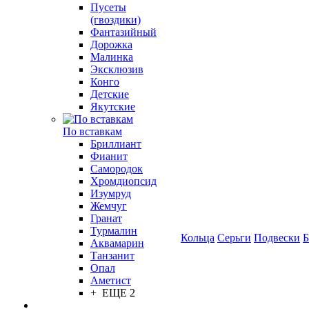
Пусеты
(гвоздики)
Фантазийный
Дорожка
Малинка
Эксклюзив
Конго
Детские
Якутские
По вставкам
Бриллиант
Фианит
Самородок
Хромдиопсид
Изумруд
Жемчуг
Гранат
Турмалин
Кольца
Серьги
Подвески
Б
Аквамарин
Танзанит
Опал
Аметист
+ ЕЩЕ 2