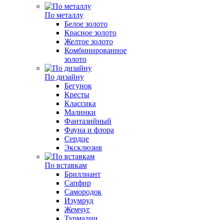
По металлу
Белое золото
Красное золото
Желтое золото
Комбинированное
золото
По дизайну
Бегунок
Кресты
Классика
Малинки
Фантазийный
Фауна и флора
Сердце
Эксклюзив
По вставкам
Бриллиант
Сапфир
Самородок
Изумруд
Жемчуг
Турмалин