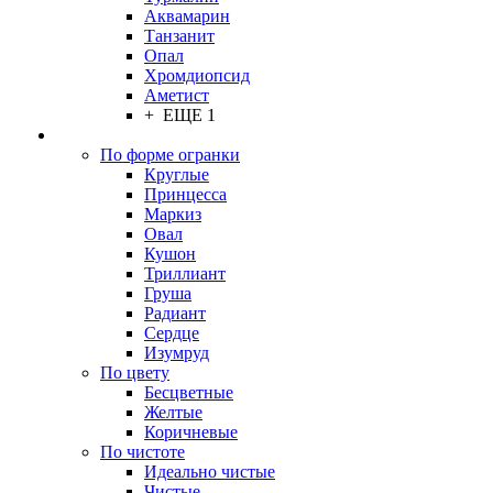
Аквамарин
Танзанит
Опал
Хромдиопсид
Аметист
+ ЕЩЕ 1
По форме огранки
Круглые
Принцесса
Маркиз
Овал
Кушон
Триллиант
Груша
Радиант
Сердце
Изумруд
По цвету
Бесцветные
Желтые
Коричневые
По чистоте
Идеально чистые
Чистые